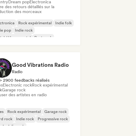
ntry
Dream pop
Electronica
re des retours détaillés sur la
duction des morceaux
ctronica
Rock expérimental
Indie folk
ie pop
Indie rock
al / Heavy metal
Post punk
k & Roll / Classic Rock
Good Vibrations Radio
Radio
> 2900 feedbacks réalisés
es
Electronic rock
Rock expérimental
k
Garage rock
user des artistes en radio
es
Rock expérimental
Garage rock
rd rock
Indie rock
Progressive rock
chedelic rock
k & Roll / Classic Rock