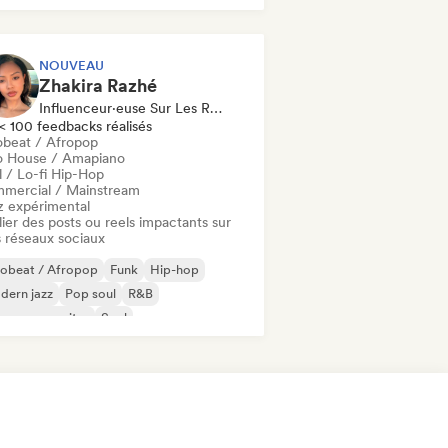
NOUVEAU
Zhakira Razhé
Influenceur·euse Sur Les Réseaux Sociaux
< 100 feedbacks réalisés
obeat / Afropop
o House / Amapiano
l / Lo-fi Hip-Hop
mercial / Mainstream
z expérimental
ier des posts ou reels impactants sur
 réseaux sociaux
robeat / Afropop
Funk
Hip-hop
dern jazz
Pop soul
R&B
ger-songwriter
Soul