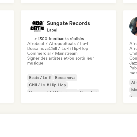
Sungate Records
Label
> 1300 feedbacks réalisés
Afrobeat / Afropop
Beats / Lo-fi
Afr
Bossa nova
Chill / Lo-fi Hip-Hop
Afr
Commercial / Mainstream
Chil
Signer des artistes et/ou sortir leur
Com
musique
Jaz
Publ
mes
Beats / Lo-fi
Bossa nova
Af
Chill / Lo-fi Hip-Hop
Mo
Commercial / Mainstream
Dancehall
Sin
Dance pop
Hip-hop
Pop soul