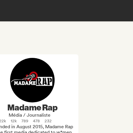
Madame Rap
Média / Journaliste
22k
12k
789
478
232
nded in August 2015, Madame Rap 
he first media dedicated to w*men 