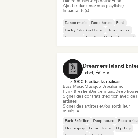
Dance music
Deep house
Funk
Ajouter dans ma/mes playlist(s)
impactante(s)
Dance music
Deep house
Funk
Funky / Jackin House
House music
Indie pop
Nu-disco / Italo
Pop soul
Label, Éditeur
> 1000 feedbacks réalisés
Bass Music
Musique Brésilienne
Funk Brésilien
Dance music
Deep hous
Signer des contrats d’édition avec des
artistes
Signer des artistes et/ou sortir leur
musique
Funk Brésilien
Deep house
Electronic
Electropop
Future house
Hip-hop
House music
Tech House