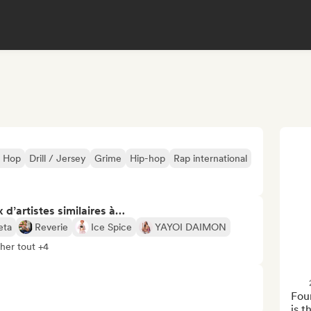
p Hop
Drill / Jersey
Grime
Hip-hop
Rap international
 d’artistes similaires à…
eta
Reverie
Ice Spice
YAYOI DAIMON
cher tout +4
Fou
is t