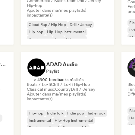
Commercial / Mainstream
Drill / Jersey
Cou
Hip-hop
Ecri
Ajouter dans ma/mes playlist(s)
pro
impactante(s)
Ele
Cloud Rap / Hip Hop
Drill / Jersey
Ind
Hip-hop
Hip-Hop instrumental
Met
Rap francais
Trap
Urban pop
Roc
Chill / Lo-fi Hip-Hop
Dreamers Island Entertainment
ADAD Audio
Playlist
> 4900 feedbacks réalisés
Beats / Lo-fi
Chill / Lo-fi Hip-Hop
Blu
e
Classical music
Country
Drill / Jersey
Fun
Ajouter dans ma/mes playlist(s)
Diff
impactante(s)
Blu
Hip-hop
Indie folk
Indie pop
Indie rock
a
Ha
Instrumental
Hip-Hop instrumental
Psy
Rap international
Rap en anglais
Roc