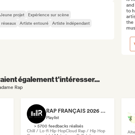
and 
to 
Jeune projet
Expérience sur scène
arti
the
s réseaux
Artiste entouré
Artiste indépendant
musi
aient également t'intéresser...
 Madame Rap
RAP FRANÇAIS 2026 🔥🇫🇷 (Way Records)
Playlist
> 5700 feedbacks réalisés
Chill / Lo-fi Hip-Hop
Cloud Rap / Hip Hop
Alte