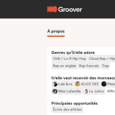
À propos
Genres qu’il/elle adore
Chill / Lo-fi Hip-Hop
Cloud Rap / Hi
Rap en anglais
Rap francais
Trap
Il/elle veut recevoir des morceaux
Lala &ce
ALICE DEE
Ptaz
Miss Lafamilia
Le Juiice
Affi
Principales opportunités
Écrire des articles