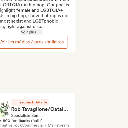
LGBTQIA+ in hip hop. Our goal is 
highlight female and LGBTQIA+ 
sts in hip hop, show that rap is not 
 most sexist and LGBTphobic 
c, fight against disc...
Voir plus
Voir les médias / pros similaires
Feedback détaillé
Rob Tavaglione/Catalyst Recording
Spécialiste Son
> 800 feedbacks réalisés
rnative rock
Commercial / Mainstream