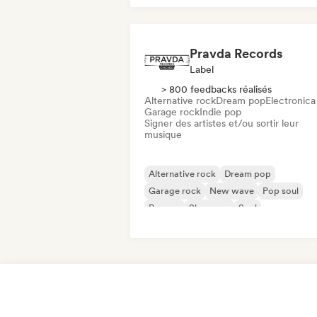
Pravda Records
Label
> 800 feedbacks réalisés
Alternative rock
Dream pop
Electronica
Garage rock
Indie pop
Signer des artistes et/ou sortir leur
musique
Alternative rock
Dream pop
Garage rock
New wave
Pop soul
Reggae
Shoegaze
Soul