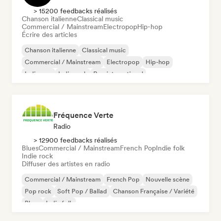
> 15200 feedbacks réalisés
Chanson italienne
Classical music
Commercial / Mainstream
Electropop
Hip-hop
Écrire des articles
Chanson italienne
Classical music
Commercial / Mainstream
Electropop
Hip-hop
Indie pop
Indie rock
Pop international
Fréquence Verte
Radio
> 12900 feedbacks réalisés
Blues
Commercial / Mainstream
French Pop
Indie folk
Indie rock
Diffuser des artistes en radio
Commercial / Mainstream
French Pop
Nouvelle scène
Pop rock
Soft Pop / Ballad
Chanson Française / Variété
Blues
Indie folk