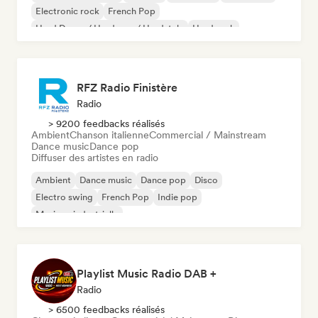
Electronic rock
French Pop
Hard Dance / Hardcore / Hardstyle
Hard rock
RFZ Radio Finistère
Radio
> 9200 feedbacks réalisés
Ambient
Chanson italienne
Commercial / Mainstream
Dance music
Dance pop
Diffuser des artistes en radio
Ambient
Dance music
Dance pop
Disco
Electro swing
French Pop
Indie pop
Musique industrielle
Playlist Music Radio DAB +
Radio
> 6500 feedbacks réalisés