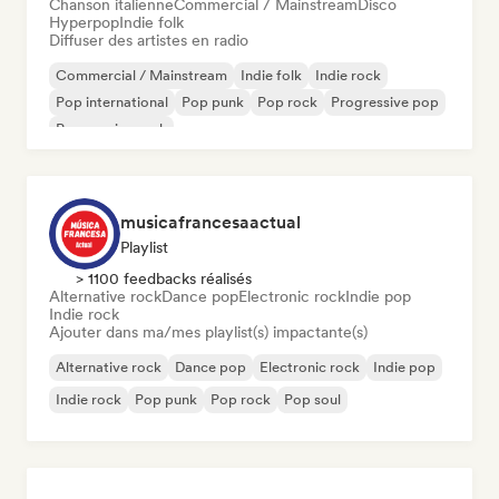
Chanson italienne
Commercial / Mainstream
Disco
Hyperpop
Indie folk
Diffuser des artistes en radio
Commercial / Mainstream
Indie folk
Indie rock
Pop international
Pop punk
Pop rock
Progressive pop
Progressive rock
musicafrancesaactual
Playlist
> 1100 feedbacks réalisés
Alternative rock
Dance pop
Electronic rock
Indie pop
Indie rock
Ajouter dans ma/mes playlist(s) impactante(s)
Alternative rock
Dance pop
Electronic rock
Indie pop
Indie rock
Pop punk
Pop rock
Pop soul