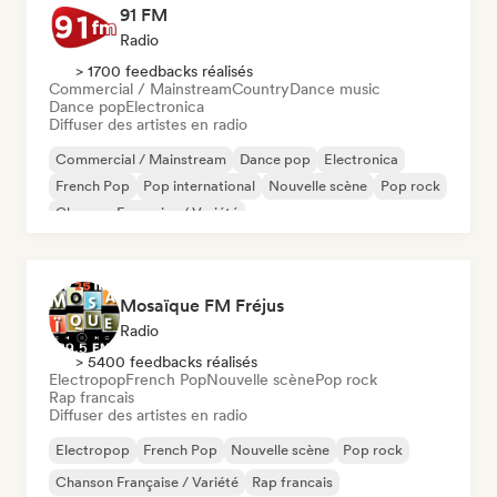
91 FM
Radio
> 1700 feedbacks réalisés
Commercial / Mainstream
Country
Dance music
Dance pop
Electronica
Diffuser des artistes en radio
Commercial / Mainstream
Dance pop
Electronica
French Pop
Pop international
Nouvelle scène
Pop rock
Chanson Française / Variété
Mosaïque FM Fréjus
Radio
> 5400 feedbacks réalisés
Electropop
French Pop
Nouvelle scène
Pop rock
Rap francais
Diffuser des artistes en radio
Electropop
French Pop
Nouvelle scène
Pop rock
Chanson Française / Variété
Rap francais