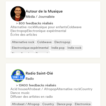
Autour de la Musique
Média / Journaliste
> 800 feedbacks réalisés
Alternative rock
Musique pour enfants
Coldwave
Electropop
Electronique expérimental
Écrire des articles
Alternative rock
Coldwave
Electropop
Electronique expérimental
Indie pop
Indie rock
Nouvelle scène
Pop rock
Radio Saint-Dié
Radio
> 13400 feedbacks réalisés
Acid house
Afrobeat / Afropop
Alternative rock
Country
Dance music
Diffuser des artistes en radio
Afrobeat / Afropop
Country
Dance pop
Electronica