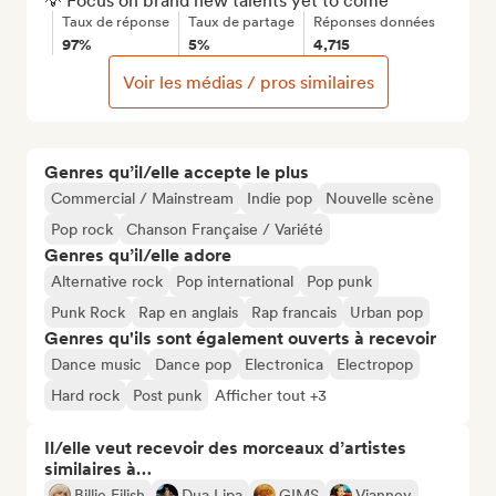
💡 Focus on brand new talents yet to come
Taux de réponse
Taux de partage
Réponses données
97%
5%
4,715
Voir les médias / pros similaires
Genres qu’il/elle accepte le plus
Commercial / Mainstream
Indie pop
Nouvelle scène
Pop rock
Chanson Française / Variété
Genres qu’il/elle adore
Alternative rock
Pop international
Pop punk
Punk Rock
Rap en anglais
Rap francais
Urban pop
Genres qu'ils sont également ouverts à recevoir
Dance music
Dance pop
Electronica
Electropop
Hard rock
Post punk
Afficher tout +3
Il/elle veut recevoir des morceaux d’artistes
similaires à…
Billie Eilish
Dua Lipa
GIMS
Vianney