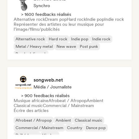
Synchro
> 1600 feedbacks réalisés
Alternative rock
Dream pop
Hard rock
Indie pop
Indie rock
Représenter des artistes ou leur musique pour
l’image/films/publicités
Alternative rock
Hard rock
Indie pop
Indie rock
Metal / Heavy metal
New wave
Post punk
Psychedelic rock
songweb.net
Média / Journaliste
> 900 feedbacks réalisés
Musique africaine
Afrobeat / Afropop
Ambient
Classical music
Commercial / Mainstream
Écrire des articles
Afrobeat / Afropop
Ambient
Classical music
Commercial / Mainstream
Country
Dance pop
Drill / Jersey
Hip-hop