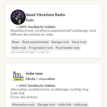
Good Vibrations Radio
Radio
> 2900 feedbacks réalisés
Blues
Electronic rock
Rock expérimental
Funk
Garage rock
Diffuser des artistes en radio
Blues
Rock expérimental
Garage rock
Hard rock
Indie rock
Progressive rock
Psychedelic rock
Rock & Roll / Classic Rock
indie now
Média / Journaliste
> 2400 feedbacks réalisés
Alternative rock
Electronic rock
Garage rock
Hip-hop
Indie folk
Écrire des articles
Alternative rock
Garage rock
Indie folk
Indie pop