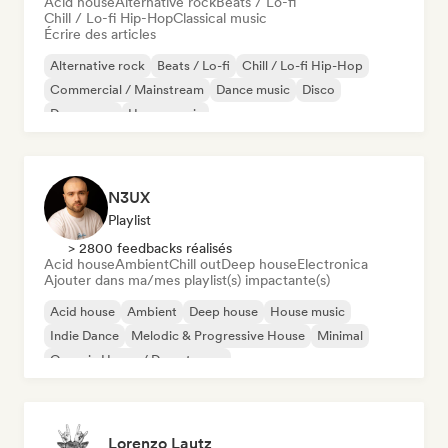
Acid house
Alternative rock
Beats / Lo-fi
Chill / Lo-fi Hip-Hop
Classical music
Écrire des articles
Alternative rock
Beats / Lo-fi
Chill / Lo-fi Hip-Hop
Commercial / Mainstream
Dance music
Disco
Dream pop
House music
N3UX
Playlist
> 2800 feedbacks réalisés
Acid house
Ambient
Chill out
Deep house
Electronica
Ajouter dans ma/mes playlist(s) impactante(s)
Acid house
Ambient
Deep house
House music
Indie Dance
Melodic & Progressive House
Minimal
Organic House / Downtempo
Lorenzo Lautz