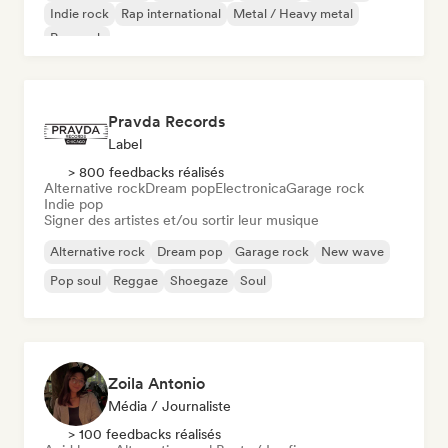
Indie rock
Rap international
Metal / Heavy metal
Pop rock
Pravda Records
Label
> 800 feedbacks réalisés
Alternative rock
Dream pop
Electronica
Garage rock
Indie pop
Signer des artistes et/ou sortir leur musique
Alternative rock
Dream pop
Garage rock
New wave
Pop soul
Reggae
Shoegaze
Soul
Zoila Antonio
Média / Journaliste
> 100 feedbacks réalisés