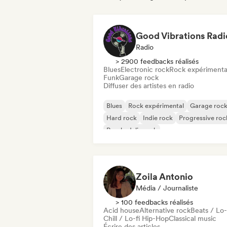
Good Vibrations Radi
Radio
> 2900 feedbacks réalisés
Blues
Electronic rock
Rock expérimenta
Funk
Garage rock
Diffuser des artistes en radio
Blues
Rock expérimental
Garage roc
Hard rock
Indie rock
Progressive roc
Psychedelic rock
Rock & Roll / Classic Rock
Zoila Antonio
Média / Journaliste
> 100 feedbacks réalisés
Acid house
Alternative rock
Beats / Lo-
Chill / Lo-fi Hip-Hop
Classical music
Écrire des articles