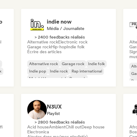
o
indie now
Média / Journaliste
> 2400 feedbacks réalisés
l
Alternative rock
Electronic rock
Alte
Garage rock
Hip-hop
Indie folk
Gar
Écrire des articles
Sign
mus
k
Alternative rock
Garage rock
Indie folk
Alt
k
Indie pop
Indie rock
Rap international
Ga
Metal / Heavy metal
Pop rock
Re
N3UX
Playlist
> 2800 feedbacks réalisés
fi
Acid house
Ambient
Chill out
Deep house
Afr
Electronica
Bos
Ajouter dans ma/mes playlist(s)
Com