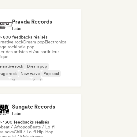
Pravda Records
Label
> 800 feedbacks réalisés
rnative rock
Dream pop
Electronica
age rock
Indie pop
er des artistes et/ou sortir leur
ique
ernative rock
Dream pop
rage rock
New wave
Pop soul
ggae
Shoegaze
Soul
Sungate Records
Label
> 1300 feedbacks réalisés
obeat / Afropop
Beats / Lo-fi
sa nova
Chill / Lo-fi Hip-Hop
mercial / Mainstream