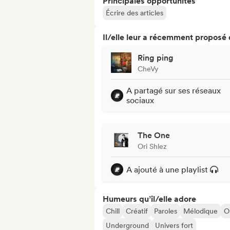
Principales opportunités
Écrire des articles
Il/elle leur a récemment proposé
Ring ping
CheVy
A partagé sur ses réseaux
sociaux
The One
Ori Shlez
A ajouté à une playlist
Humeurs qu’il/elle adore
Chill
Créatif
Paroles
Mélodique
Or
Underground
Univers fort