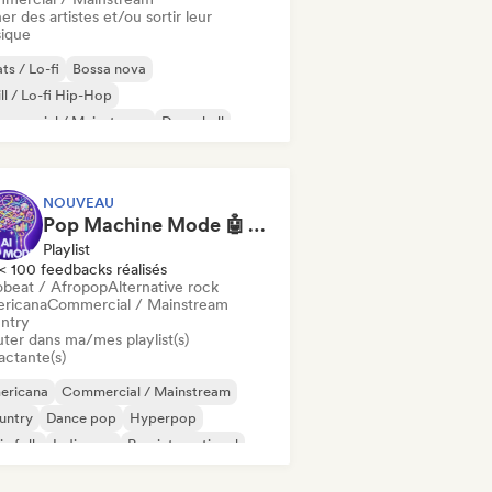
er des artistes et/ou sortir leur
ique
ts / Lo-fi
Bossa nova
ll / Lo-fi Hip-Hop
mmercial / Mainstream
Dancehall
nce pop
Hip-hop
Pop soul
NOUVEAU
Pop Machine Mode 🤖 AI Music, Indie Pop & Dream Pop
Playlist
< 100 feedbacks réalisés
obeat / Afropop
Alternative rock
ricana
Commercial / Mainstream
ntry
uter dans ma/mes playlist(s)
actante(s)
ericana
Commercial / Mainstream
untry
Dance pop
Hyperpop
ie folk
Indie pop
Pop international