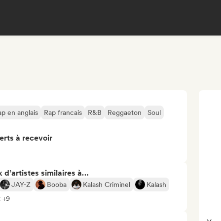
p en anglais
Rap francais
R&B
Reggaeton
Soul
erts à recevoir
 d’artistes similaires à…
JAY-Z
Booba
Kalash Criminel
Kalash
t +9