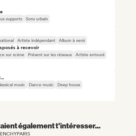
re
us supports
Sons urbain
national
Artiste indépendant
Album à venir
isposés à recevoir
ce sur scène
Présent sur les réseaux
Artiste entouré
..
lassical music
Dance music
Deep house
aient également t'intéresser...
 FRENCHYPARIS