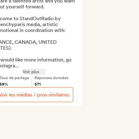
are a talented artist and you want 
ut yourself forward.

come to StandOutRadio by 
enchyparis media, artistic 
otional in coordination with:

ANCE, CANADA, UNITED 
TES).

would like more information, go 
nstagra...
Voir plus
Taux de partage
Réponses données
59%
571
Voir les médias / pros similaires