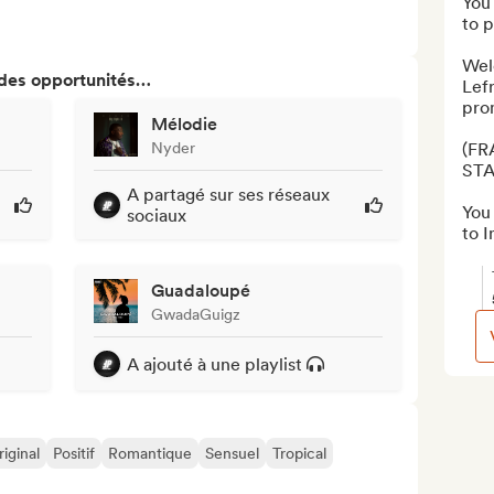
You 
to p
Wel
 des opportunités…
Lefr
prom
Mélodie
Nyder
(FR
STA
A partagé sur ses réseaux
You 
sociaux
to I
Guadaloupé
GwadaGuigz
A ajouté à une playlist
iginal
Positif
Romantique
Sensuel
Tropical