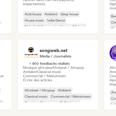
impactante(s)
Sign
mus
Acid house
Ambient
Deep house
Bea
House music
Indie Dance
Chi
c
Melodic & Progressive House
Minimal
Co
Organic House / Downtempo
Da
songweb.net
Média / Journaliste
> 900 feedbacks réalisés
Musique africaine
Afrobeat / Afropop
Afr
Ambient
Classical music
Ame
que
Commercial / Mainstream
Cou
Écrire des articles
Ajo
imp
Afrobeat / Afropop
Ambient
Am
Classical music
Commercial / Mainstream
Co
ck
Country
Dance pop
Drill / Jersey
Ind
Hip-hop