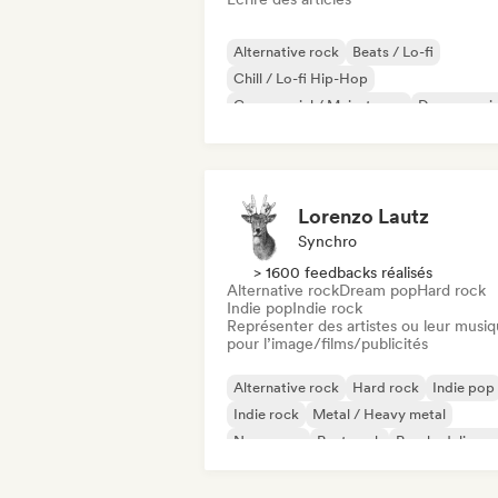
Alternative rock
Beats / Lo-fi
Chill / Lo-fi Hip-Hop
Commercial / Mainstream
Dance musi
Disco
Dream pop
House music
Lorenzo Lautz
Synchro
> 1600 feedbacks réalisés
Alternative rock
Dream pop
Hard rock
Indie pop
Indie rock
Représenter des artistes ou leur musi
pour l’image/films/publicités
Alternative rock
Hard rock
Indie pop
Indie rock
Metal / Heavy metal
New wave
Post punk
Psychedelic ro