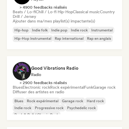
> 4900 feedbacks réalisés
Beats / Lo-fi
Chill / Lo-fi Hip-Hop
Classical music
Country
Drill / Jersey
Ajouter dans ma/mes playlist(s) impactante(s)
Hip-hop
Indie folk
Indie pop
Indie rock
Instrumental
Hip-Hop instrumental
Rap international
Rap en anglais
Good Vibrations Radio
Radio
> 2900 feedbacks réalisés
Blues
Electronic rock
Rock expérimental
Funk
Garage rock
Diffuser des artistes en radio
Blues
Rock expérimental
Garage rock
Hard rock
Indie rock
Progressive rock
Psychedelic rock
Rock & Roll / Classic Rock