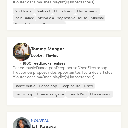
Ajouter dans ma/mes playlist(s) impactante(s)
Acid house
Ambient
Deep house
House music
Indie Dance
Melodic & Progressive House
Minimal
Organic House / Downtempo
Tommy Menger
Booker, Playlist
> 1800 feedbacks réalisés
Dance music
Dance pop
Deep house
Disco
Electropop
Trouver ou proposer des opportunités live à des artistes
Ajouter dans ma/mes playlist(s) impactante(s)
Dance music
Dance pop
Deep house
Disco
Electropop
House française
French Pop
House music
NOUVEAU
Tati Kapaya