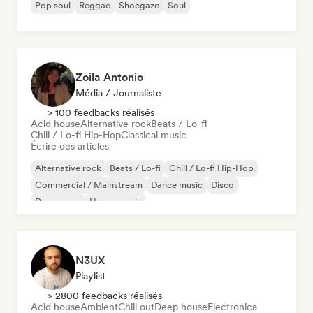
Pop soul
Reggae
Shoegaze
Soul
Zoila Antonio
Média / Journaliste
> 100 feedbacks réalisés
Acid house
Alternative rock
Beats / Lo-fi
Chill / Lo-fi Hip-Hop
Classical music
Écrire des articles
Alternative rock
Beats / Lo-fi
Chill / Lo-fi Hip-Hop
Commercial / Mainstream
Dance music
Disco
Dream pop
House music
N3UX
Playlist
> 2800 feedbacks réalisés
Acid house
Ambient
Chill out
Deep house
Electronica