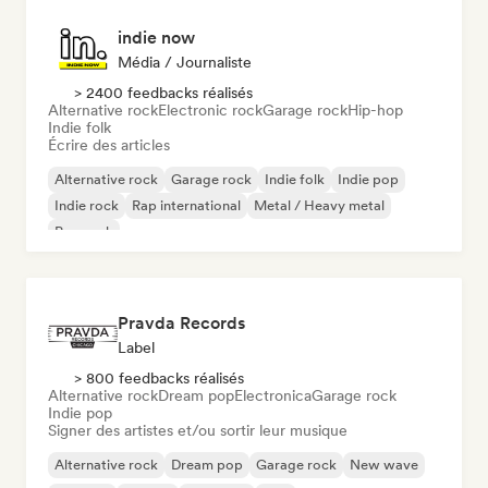
indie now
Média / Journaliste
> 2400 feedbacks réalisés
Alternative rock
Electronic rock
Garage rock
Hip-hop
Indie folk
Écrire des articles
Alternative rock
Garage rock
Indie folk
Indie pop
Indie rock
Rap international
Metal / Heavy metal
Pop rock
Pravda Records
Label
> 800 feedbacks réalisés
Alternative rock
Dream pop
Electronica
Garage rock
Indie pop
Signer des artistes et/ou sortir leur musique
Alternative rock
Dream pop
Garage rock
New wave