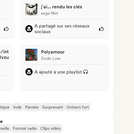
j'ai... rendu les clés
sega flint
A partagé sur ses réseaux
sociaux
/intl-
Polyamour
9jJvzuzwHMOA?
Dude Low
A ajouté à une playlist
tique
Indé
Paroles
Surprenant
Univers fort
re
nelle
Format radio
Clips vidéo