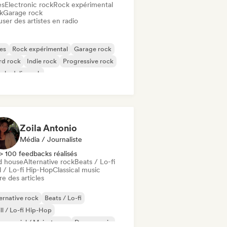
es
Electronic rock
Rock expérimental
k
Garage rock
user des artistes en radio
es
Rock expérimental
Garage rock
rd rock
Indie rock
Progressive rock
chedelic rock
k & Roll / Classic Rock
Zoila Antonio
Média / Journaliste
> 100 feedbacks réalisés
d house
Alternative rock
Beats / Lo-fi
l / Lo-fi Hip-Hop
Classical music
re des articles
ernative rock
Beats / Lo-fi
ll / Lo-fi Hip-Hop
mmercial / Mainstream
Dance music