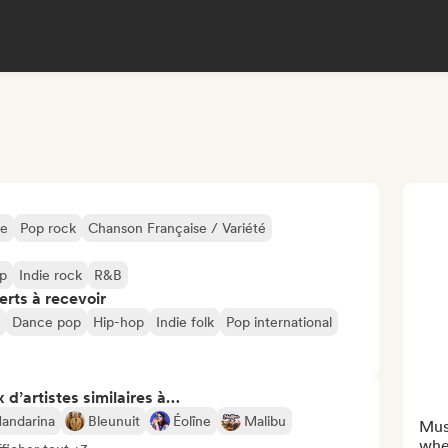
ne
Pop rock
Chanson Française / Variété
p
Indie rock
R&B
erts à recevoir
Dance pop
Hip-hop
Indie folk
Pop international
 d’artistes similaires à…
andarina
Bleunuit
Éolîne
Malibu
Musi
wher