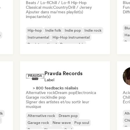
Beats / Lo-fi
Chill / Lo-fi Hip-Hop
Blu
e
Classical music
Country
Drill / Jersey
Fun
Ajouter dans ma/mes playlist(s)
Diff
impactante(s)
Blu
Hip-hop
Indie folk
Indie pop
Indie rock
a
Ha
Instrumental
Hip-Hop instrumental
Psy
Rap international
Rap en anglais
Roc
Pravda Records
Label
> 800 feedbacks réalisés
Alternative rock
Dream pop
Electronica
Aci
Garage rock
Indie pop
Chil
Signer des artistes et/ou sortir leur
Écri
musique
lk
Alt
Alternative rock
Dream pop
l
Chi
Garage rock
New wave
Pop soul
Co
Reggae
Shoegaze
Soul