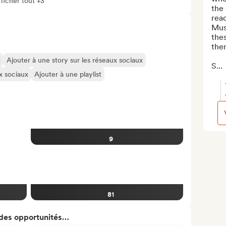
ficher tout +3
the
reac
Musi
thes
the
t
Ajouter à une story sur les réseaux sociaux
S...
ux sociaux
Ajouter à une playlist
9
81
 des opportunités…