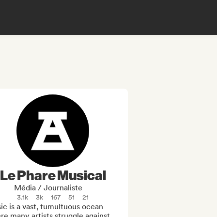
Le Phare Musical
Média / Journaliste
3.1k
3k
167
51
21
c is a vast, tumultuous ocean 
e many artists struggle against 