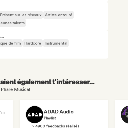
Présent sur les réseaux
Artiste entouré
Jeunes talents
..
que de film
Hardcore
Instrumental
4
aient également t'intéresser...
e Phare Musical
Dreamers Island Entertainment
ADAD Audio
Playlist
> 4900 feedbacks réalisés