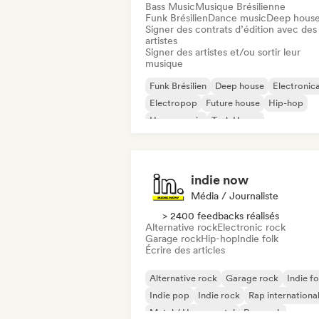
Bass Music
Musique Brésilienne
Funk Brésilien
Dance music
Deep hous
Signer des contrats d’édition avec des
artistes
Signer des artistes et/ou sortir leur
musique
Funk Brésilien
Deep house
Electronic
Electropop
Future house
Hip-hop
House music
Tech House
indie now
Média / Journaliste
> 2400 feedbacks réalisés
Alternative rock
Electronic rock
Garage rock
Hip-hop
Indie folk
Écrire des articles
Alternative rock
Garage rock
Indie fo
Indie pop
Indie rock
Rap internationa
Metal / Heavy metal
Pop rock