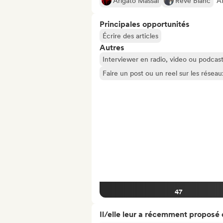
Arigato Massaï
Rêve Blanc
Af
Principales opportunités
Écrire des articles
Autres
Interviewer en radio, video ou podcas
Faire un post ou un reel sur les résea
47
Il/elle leur a récemment proposé