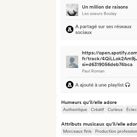
Un million de raisons
Les soeurs Boulay
A partagé sur ses réseaux
sociaux
https://open.spotify.com
fr/track/4QiLLok2Am
si=d6319056deb74bca
Paul Roman
A ajouté à une playlist
Humeurs qu’il/elle adore
Authentique
Créatif
Curieux
Éclec
Attributs musicaux qu’il/elle ado
Morceaux finis
Production profession