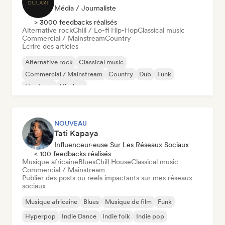
Média / Journaliste
> 3000 feedbacks réalisés
Alternative rock
Chill / Lo-fi Hip-Hop
Classical music
Commercial / Mainstream
Country
Écrire des articles
Alternative rock
Classical music
Commercial / Mainstream
Country
Dub
Funk
Hardcore
Hip-hop
NOUVEAU
Tati Kapaya
Influenceur·euse Sur Les Réseaux Sociaux
< 100 feedbacks réalisés
Musique africaine
Blues
Chill House
Classical music
Commercial / Mainstream
Publier des posts ou reels impactants sur mes réseaux
sociaux
Musique africaine
Blues
Musique de film
Funk
Hyperpop
Indie Dance
Indie folk
Indie pop