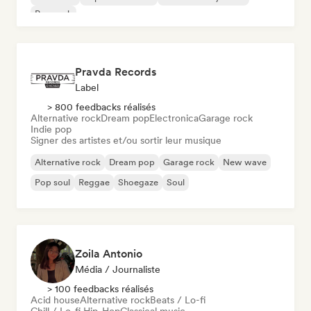
Pop rock
Pravda Records
Label
> 800 feedbacks réalisés
Alternative rock
Dream pop
Electronica
Garage rock
Indie pop
Signer des artistes et/ou sortir leur musique
Alternative rock
Dream pop
Garage rock
New wave
Pop soul
Reggae
Shoegaze
Soul
Zoila Antonio
Média / Journaliste
> 100 feedbacks réalisés
Acid house
Alternative rock
Beats / Lo-fi