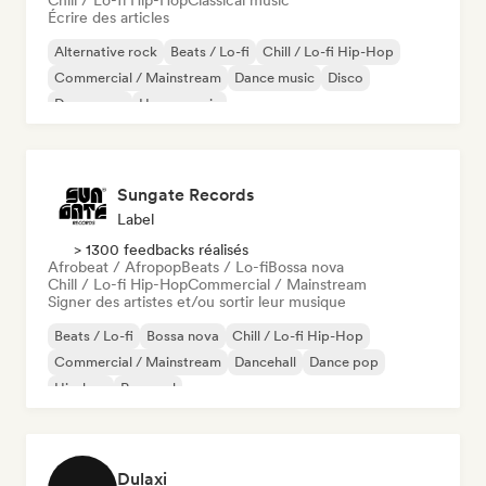
Chill / Lo-fi Hip-Hop
Classical music
Écrire des articles
Alternative rock
Beats / Lo-fi
Chill / Lo-fi Hip-Hop
Commercial / Mainstream
Dance music
Disco
Dream pop
House music
Sungate Records
Label
> 1300 feedbacks réalisés
Afrobeat / Afropop
Beats / Lo-fi
Bossa nova
Chill / Lo-fi Hip-Hop
Commercial / Mainstream
Signer des artistes et/ou sortir leur musique
Beats / Lo-fi
Bossa nova
Chill / Lo-fi Hip-Hop
Commercial / Mainstream
Dancehall
Dance pop
Hip-hop
Pop soul
Dulaxi