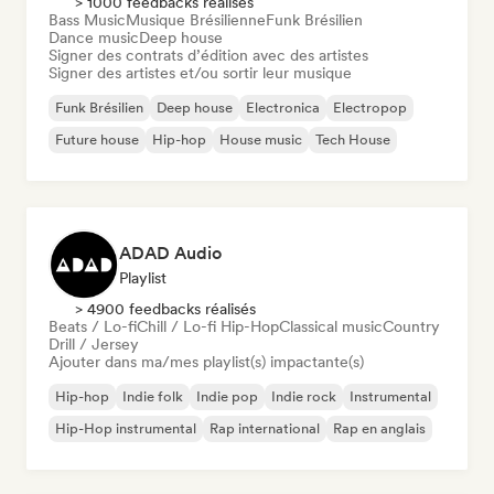
> 1000 feedbacks réalisés
Bass Music
Musique Brésilienne
Funk Brésilien
Dance music
Deep house
Signer des contrats d’édition avec des artistes
Signer des artistes et/ou sortir leur musique
Funk Brésilien
Deep house
Electronica
Electropop
Future house
Hip-hop
House music
Tech House
ADAD Audio
Playlist
> 4900 feedbacks réalisés
Beats / Lo-fi
Chill / Lo-fi Hip-Hop
Classical music
Country
Drill / Jersey
Ajouter dans ma/mes playlist(s) impactante(s)
Hip-hop
Indie folk
Indie pop
Indie rock
Instrumental
Hip-Hop instrumental
Rap international
Rap en anglais