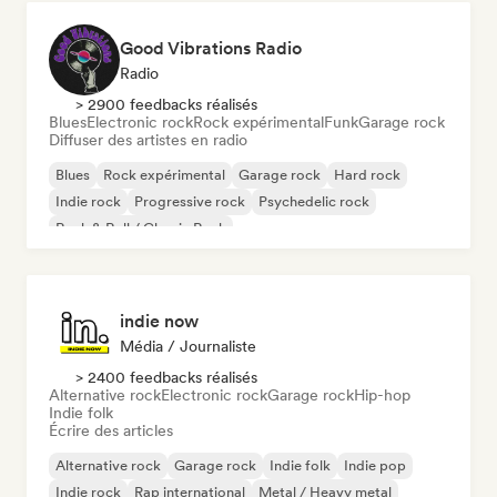
Good Vibrations Radio
Radio
> 2900 feedbacks réalisés
Blues
Electronic rock
Rock expérimental
Funk
Garage rock
Diffuser des artistes en radio
Blues
Rock expérimental
Garage rock
Hard rock
Indie rock
Progressive rock
Psychedelic rock
Rock & Roll / Classic Rock
indie now
Média / Journaliste
> 2400 feedbacks réalisés
Alternative rock
Electronic rock
Garage rock
Hip-hop
Indie folk
Écrire des articles
Alternative rock
Garage rock
Indie folk
Indie pop
Indie rock
Rap international
Metal / Heavy metal