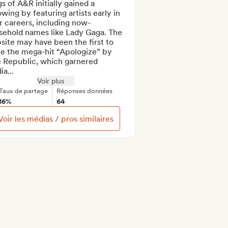
s of A&R initially gained a 
owing by featuring artists early in 
r careers, including now-
sehold names like Lady Gaga. The 
ite may have been the first to 
e the mega-hit “Apologize” by 
 Republic, which garnered 
a...
Voir plus
Taux de partage
Réponses données
16%
64
Voir les médias / pros similaires