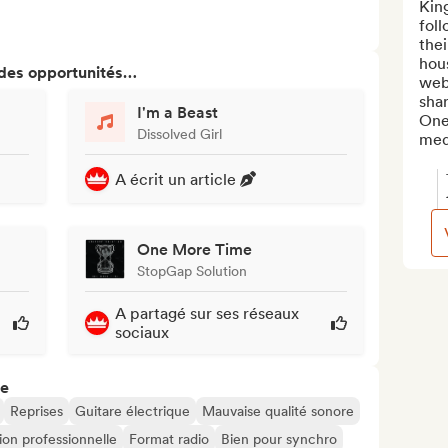
King
foll
thei
hou
 des opportunités…
webs
shar
I'm a Beast
One
Dissolved Girl
medi
A écrit un article
One More Time
StopGap Solution
A partagé sur ses réseaux
sociaux
re
Reprises
Guitare électrique
Mauvaise qualité sonore
ion professionnelle
Format radio
Bien pour synchro