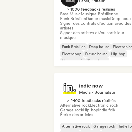
Label, Éditeur
> 1000 feedbacks réalisés
Bass Music
Musique Brésilienne
Funk Brésilien
Dance music
Deep hous
Signer des contrats d’édition avec des
artistes
Signer des artistes et/ou sortir leur
musique
Funk Brésilien
Deep house
Electronic
Electropop
Future house
Hip-hop
House music
Tech House
indie now
Média / Journaliste
> 2400 feedbacks réalisés
Alternative rock
Electronic rock
Garage rock
Hip-hop
Indie folk
Écrire des articles
Alternative rock
Garage rock
Indie fo