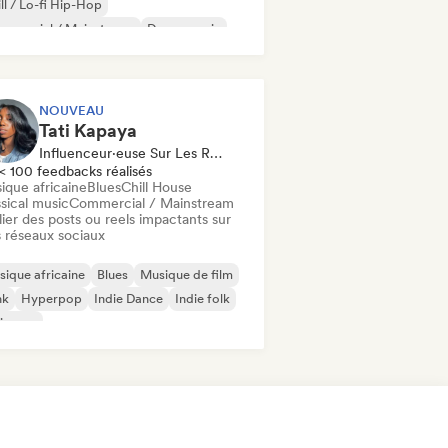
ll / Lo-fi Hip-Hop
mmercial / Mainstream
Dance music
sco
Dream pop
House music
NOUVEAU
Tati Kapaya
Influenceur·euse Sur Les Réseaux Sociaux
< 100 feedbacks réalisés
ique africaine
Blues
Chill House
sical music
Commercial / Mainstream
ier des posts ou reels impactants sur
 réseaux sociaux
ique africaine
Blues
Musique de film
nk
Hyperpop
Indie Dance
Indie folk
ie pop