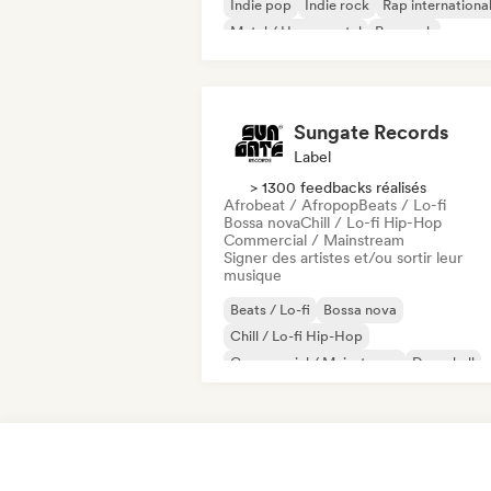
Indie pop
Indie rock
Rap internationa
Metal / Heavy metal
Pop rock
Sungate Records
Label
> 1300 feedbacks réalisés
Afrobeat / Afropop
Beats / Lo-fi
Bossa nova
Chill / Lo-fi Hip-Hop
Commercial / Mainstream
Signer des artistes et/ou sortir leur
musique
Beats / Lo-fi
Bossa nova
Chill / Lo-fi Hip-Hop
Commercial / Mainstream
Dancehall
Dance pop
Hip-hop
Pop soul