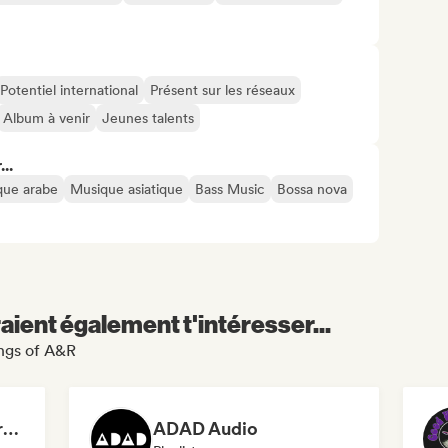
Potentiel international
Présent sur les réseaux
Album à venir
Jeunes talents
..
que arabe
Musique asiatique
Bass Music
Bossa nova
aient également t'intéresser...
ings of A&R
Dreamers Island Entertainment
ADAD Audio