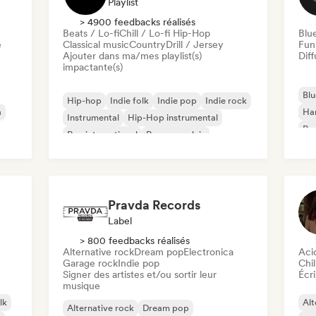
Playlist
> 4900 feedbacks réalisés
Beats / Lo-fi
Chill / Lo-fi Hip-Hop
Blu
e
Classical music
Country
Drill / Jersey
Fun
Ajouter dans ma/mes playlist(s)
Diff
impactante(s)
Blu
Hip-hop
Indie folk
Indie pop
Indie rock
a
Ha
Instrumental
Hip-Hop instrumental
Psy
Rap international
Rap en anglais
Roc
Pravda Records
Label
> 800 feedbacks réalisés
Alternative rock
Dream pop
Electronica
Aci
Garage rock
Indie pop
Chil
Signer des artistes et/ou sortir leur
Écri
musique
lk
Alt
Alternative rock
Dream pop