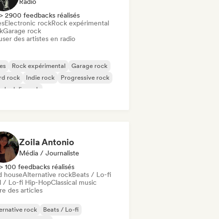
Radio
> 2900 feedbacks réalisés
es
Electronic rock
Rock expérimental
k
Garage rock
user des artistes en radio
es
Rock expérimental
Garage rock
rd rock
Indie rock
Progressive rock
chedelic rock
k & Roll / Classic Rock
Zoila Antonio
Média / Journaliste
> 100 feedbacks réalisés
d house
Alternative rock
Beats / Lo-fi
l / Lo-fi Hip-Hop
Classical music
re des articles
ernative rock
Beats / Lo-fi