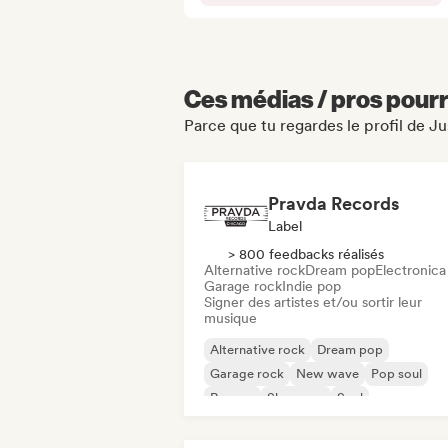
Ces médias / pros pourr
Parce que tu regardes le profil de J
Pravda Records
Label
> 800 feedbacks réalisés
Alternative rock
Dream pop
Electronica
Garage rock
Indie pop
Signer des artistes et/ou sortir leur
musique
Alternative rock
Dream pop
Garage rock
New wave
Pop soul
Reggae
Shoegaze
Soul