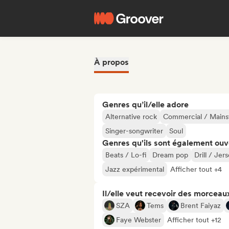
À propos
Genres qu’il/elle adore
Alternative rock
Commercial / Main
Singer-songwriter
Soul
Genres qu'ils sont également ouv
Beats / Lo-fi
Dream pop
Drill / Jer
Jazz expérimental
Afficher tout +4
Il/elle veut recevoir des morceaux
SZA
Tems
Brent Faiyaz
Faye Webster
Afficher tout +12