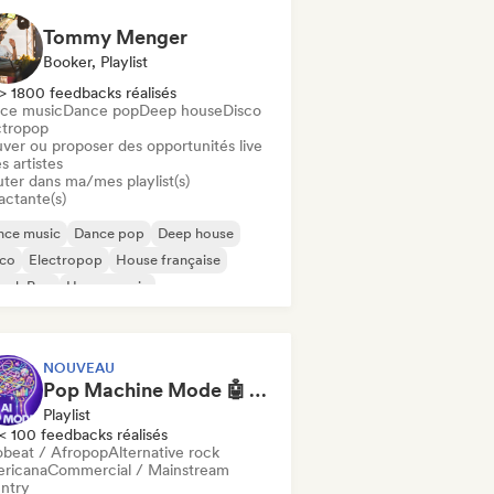
Tommy Menger
Booker, Playlist
> 1800 feedbacks réalisés
ce music
Dance pop
Deep house
Disco
ctropop
uver ou proposer des opportunités live
s artistes
uter dans ma/mes playlist(s)
actante(s)
nce music
Dance pop
Deep house
sco
Electropop
House française
ench Pop
House music
NOUVEAU
Pop Machine Mode 🤖 AI Music, Indie Pop & Dream Pop
Playlist
< 100 feedbacks réalisés
obeat / Afropop
Alternative rock
ricana
Commercial / Mainstream
ntry