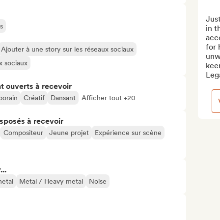
Just
s
in t
acc
for 
Ajouter à une story sur les réseaux sociaux
unwa
ux sociaux
keen
Lega
t ouverts à recevoir
orain
Créatif
Dansant
Afficher tout +20
isposés à recevoir
Compositeur
Jeune projet
Expérience sur scène
..
etal
Metal / Heavy metal
Noise