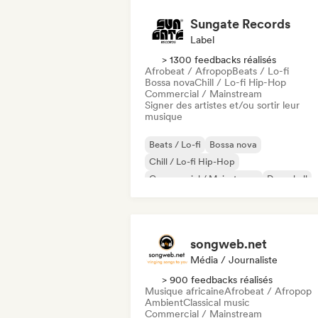
Sungate Records
Label
> 1300 feedbacks réalisés
Afrobeat / Afropop
Beats / Lo-fi
Bossa nova
Chill / Lo-fi Hip-Hop
Commercial / Mainstream
Signer des artistes et/ou sortir leur
musique
Beats / Lo-fi
Bossa nova
Chill / Lo-fi Hip-Hop
Commercial / Mainstream
Dancehall
Dance pop
Hip-hop
Pop soul
songweb.net
Média / Journaliste
> 900 feedbacks réalisés
Musique africaine
Afrobeat / Afropop
Ambient
Classical music
Commercial / Mainstream