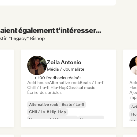
aient également t'intéresser...
ustin "Legacy" Bishop
Zoila Antonio
Média / Journaliste
> 100 feedbacks réalisés
Acid house
Alternative rock
Beats / Lo-fi
Aci
Chill / Lo-fi Hip-Hop
Classical music
Ele
Écrire des articles
Ajo
imp
Alternative rock
Beats / Lo-fi
Ac
Chill / Lo-fi Hip-Hop
Ho
Commercial / Mainstream
Dance music
Mel
Disco
Dream pop
House music
Or