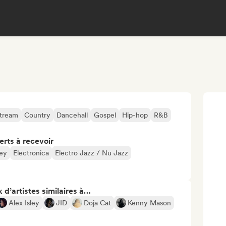
stream
Country
Dancehall
Gospel
Hip-hop
R&B
erts à recevoir
sey
Electronica
Electro Jazz / Nu Jazz
 d’artistes similaires à…
Alex Isley
JID
Doja Cat
Kenny Mason