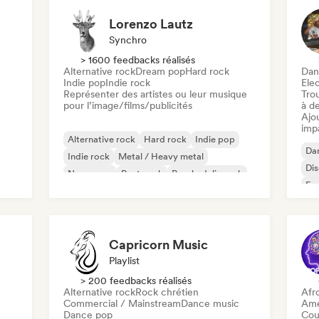
Lorenzo Lautz
Synchro
> 1600 feedbacks réalisés
Alternative rock
Dream pop
Hard rock
Dan
Indie pop
Indie rock
Ele
Représenter des artistes ou leur musique
Tro
pour l’image/films/publicités
à de
Ajo
imp
Alternative rock
Hard rock
Indie pop
Da
Indie rock
Metal / Heavy metal
Di
New wave
Post punk
Psychedelic rock
Fr
Capricorn Music
Playlist
> 200 feedbacks réalisés
Alternative rock
Rock chrétien
Afr
Commercial / Mainstream
Dance music
Ame
Dance pop
Cou