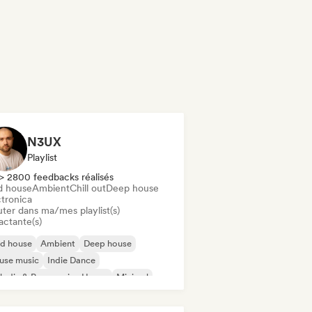
N3UX
Playlist
> 2800 feedbacks réalisés
d house
Ambient
Chill out
Deep house
ctronica
uter dans ma/mes playlist(s)
actante(s)
id house
Ambient
Deep house
use music
Indie Dance
odic & Progressive House
Minimal
ganic House / Downtempo