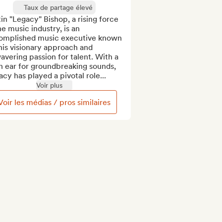
Taux de partage élevé
in "Legacy" Bishop, a rising force 
he music industry, is an 
omplished music executive known 
his visionary approach and 
vering passion for talent. With a 
 ear for groundbreaking sounds, 
cy has played a pivotal role...
Voir plus
Voir les médias / pros similaires