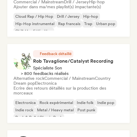
Commercial / Mainstream
Drill / Jersey
Hip-hop
Ajouter dans ma/mes playlist(s) impactante(s)
Cloud Rap / Hip Hop
Drill / Jersey
Hip-hop
Hip-Hop instrumental
Rap francais
Trap
Urban pop
Chill / Lo-fi Hip-Hop
Feedback détaillé
Rob Tavaglione/Catalyst Recording
Spécialiste Son
> 800 feedbacks réalisés
Alternative rock
Commercial / Mainstream
Country
Dream pop
Electronica
Ecrire des retours détaillés sur la production des
morceaux
Electronica
Rock expérimental
Indie folk
Indie pop
Indie rock
Metal / Heavy metal
Post punk
Rock & Roll / Classic Rock