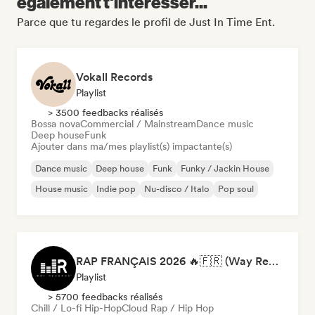
également t'intéresser...
Parce que tu regardes le profil de Just In Time Ent.
Vokall Records
Playlist
> 3500 feedbacks réalisés
Bossa nova
Commercial / Mainstream
Dance music
Deep house
Funk
Ajouter dans ma/mes playlist(s) impactante(s)
Dance music
Deep house
Funk
Funky / Jackin House
House music
Indie pop
Nu-disco / Italo
Pop soul
RAP FRANÇAIS 2026 🔥🇫🇷 (Way Records)
Playlist
> 5700 feedbacks réalisés
Chill / Lo-fi Hip-Hop
Cloud Rap / Hip Hop