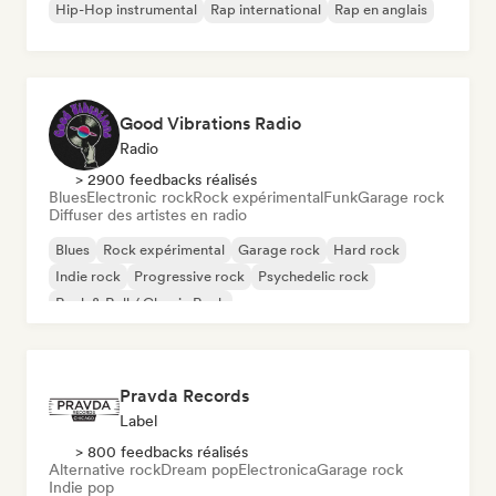
Hip-Hop instrumental
Rap international
Rap en anglais
Good Vibrations Radio
Radio
> 2900 feedbacks réalisés
Blues
Electronic rock
Rock expérimental
Funk
Garage rock
Diffuser des artistes en radio
Blues
Rock expérimental
Garage rock
Hard rock
Indie rock
Progressive rock
Psychedelic rock
Rock & Roll / Classic Rock
Pravda Records
Label
> 800 feedbacks réalisés
Alternative rock
Dream pop
Electronica
Garage rock
Indie pop