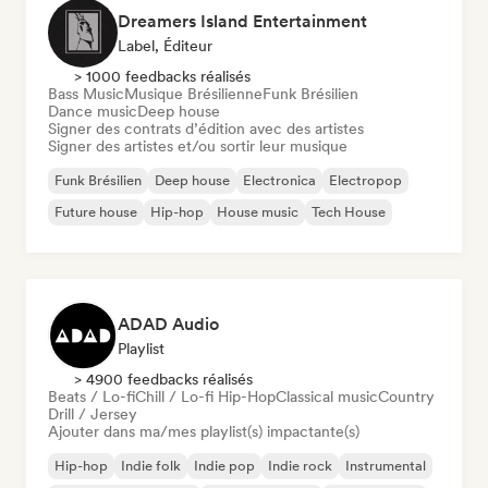
Dreamers Island Entertainment
Label, Éditeur
> 1000 feedbacks réalisés
Bass Music
Musique Brésilienne
Funk Brésilien
Dance music
Deep house
Signer des contrats d’édition avec des artistes
Signer des artistes et/ou sortir leur musique
Funk Brésilien
Deep house
Electronica
Electropop
Future house
Hip-hop
House music
Tech House
ADAD Audio
Playlist
> 4900 feedbacks réalisés
Beats / Lo-fi
Chill / Lo-fi Hip-Hop
Classical music
Country
Drill / Jersey
Ajouter dans ma/mes playlist(s) impactante(s)
Hip-hop
Indie folk
Indie pop
Indie rock
Instrumental