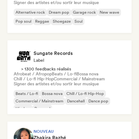
Signer des artistes et/ou sortir leur musique
Alternative rock
Dream pop
Garage rock
New wave
Pop soul
Reggae
Shoegaze
Soul
Sungate Records
Label
> 1300 feedbacks réalisés
Afrobeat / Afropop
Beats / Lo-fi
Bossa nova
Chill / Lo-fi Hip-Hop
Commercial / Mainstream
Signer des artistes et/ou sortir leur musique
Beats / Lo-fi
Bossa nova
Chill / Lo-fi Hip-Hop
Commercial / Mainstream
Dancehall
Dance pop
Hip-hop
Pop soul
NOUVEAU
Zhakira Razhé