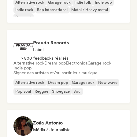
Alternative rock
Garage rock
Indie folk
Indie pop
Indie rock
Rap international
Metal / Heavy metal
Pop rock
Pravda Records
Label
> 800 feedbacks réalisés
Alternative rock
Dream pop
Electronica
Garage rock
Indie pop
Signer des artistes et/ou sortir leur musique
Alternative rock
Dream pop
Garage rock
New wave
Pop soul
Reggae
Shoegaze
Soul
Zoila Antonio
Média / Journaliste