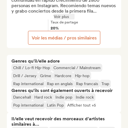
comunidad en rápido crecimiento de 2800 
personas en Instagram. Recomiendo temas nuevos 
y grabo conciertos desde la primera fila...
Voir plus
Taux de partage
20%
Voir les médias / pros similaires
Genres qu’il/elle adore
Chill / Lo-fi Hip-Hop
Commercial / Mainstream
Drill / Jersey
Grime
Hardcore
Hip-hop
Rap international
Rap en anglais
Rap francais
Trap
Genres qu'ils sont également ouverts à recevoir
Dancehall
Hard rock
Indie pop
Indie rock
Pop international
Latin Pop
Afficher tout +5
Il/elle veut recevoir des morceaux d’artistes
similaires à…