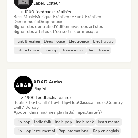
Label, Éditeur
> 1000 feedbacks réalisés
Bass Music
Musique Brésilienne
Funk Brésilien
Dance music
Deep house
Signer des contrats d’édition avec des artistes
Signer des artistes et/ou sortir leur musique
Funk Brésilien
Deep house
Electronica
Electropop
Future house
Hip-hop
House music
Tech House
ADAD Audio
Playlist
> 4900 feedbacks réalisés
Beats / Lo-fi
Chill / Lo-fi Hip-Hop
Classical music
Country
Drill / Jersey
Ajouter dans ma/mes playlist(s) impactante(s)
Hip-hop
Indie folk
Indie pop
Indie rock
Instrumental
Hip-Hop instrumental
Rap international
Rap en anglais