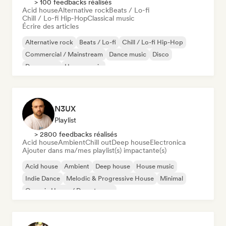
> 100 feedbacks réalisés
Acid house
Alternative rock
Beats / Lo-fi
Chill / Lo-fi Hip-Hop
Classical music
Écrire des articles
Alternative rock
Beats / Lo-fi
Chill / Lo-fi Hip-Hop
Commercial / Mainstream
Dance music
Disco
Dream pop
House music
N3UX
Playlist
> 2800 feedbacks réalisés
Acid house
Ambient
Chill out
Deep house
Electronica
Ajouter dans ma/mes playlist(s) impactante(s)
Acid house
Ambient
Deep house
House music
Indie Dance
Melodic & Progressive House
Minimal
Organic House / Downtempo