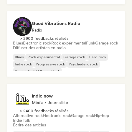
Good Vibrations Radio
Radio
> 2900 feedbacks réalisés
Blues
Electronic rock
Rock expérimental
Funk
Garage rock
Diffuser des artistes en radio
Blues
Rock expérimental
Garage rock
Hard rock
Indie rock
Progressive rock
Psychedelic rock
Rock & Roll / Classic Rock
indie now
Média / Journaliste
> 2400 feedbacks réalisés
Alternative rock
Electronic rock
Garage rock
Hip-hop
Indie folk
Écrire des articles