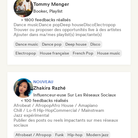
Tommy Menger
Booker, Playlist
> 1800 feedbacks réalisés
Dance music
Dance pop
Deep house
Disco
Electropop
Trouver ou proposer des opportunités live à des artistes
Ajouter dans ma/mes playlist(s) impactante(s)
Dance music
Dance pop
Deep house
Disco
Electropop
House française
French Pop
House music
NOUVEAU
Zhakira Razhé
Influenceur·euse Sur Les Réseaux Sociaux
< 100 feedbacks réalisés
Afrobeat / Afropop
Afro House / Amapiano
Chill / Lo-fi Hip-Hop
Commercial / Mainstream
Jazz expérimental
Publier des posts ou reels impactants sur mes réseaux
sociaux
Afrobeat / Afropop
Funk
Hip-hop
Modern jazz