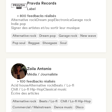
Pravda Records
Label
> 800 feedbacks réalisés
Alternative rock
Dream pop
Electronica
Garage rock
Indie pop
Signer des artistes et/ou sortir leur musique
Alternative rock
Dream pop
Garage rock
New wave
Pop soul
Reggae
Shoegaze
Soul
Zoila Antonio
Média / Journaliste
> 100 feedbacks réalisés
Acid house
Alternative rock
Beats / Lo-fi
Chill / Lo-fi Hip-Hop
Classical music
Écrire des articles
Alternative rock
Beats / Lo-fi
Chill / Lo-fi Hip-Hop
Commercial / Mainstream
Dance music
Disco