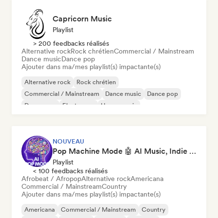
Capricorn Music
Playlist
> 200 feedbacks réalisés
Alternative rock
Rock chrétien
Commercial / Mainstream
Dance music
Dance pop
Ajouter dans ma/mes playlist(s) impactante(s)
Alternative rock
Rock chrétien
Commercial / Mainstream
Dance music
Dance pop
Dream pop
Electropop
House music
NOUVEAU
Pop Machine Mode 🤖 AI Music, Indie Pop & Dream Pop
Playlist
< 100 feedbacks réalisés
Afrobeat / Afropop
Alternative rock
Americana
Commercial / Mainstream
Country
Ajouter dans ma/mes playlist(s) impactante(s)
Americana
Commercial / Mainstream
Country