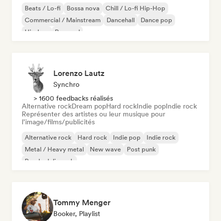
Beats / Lo-fi
Bossa nova
Chill / Lo-fi Hip-Hop
Commercial / Mainstream
Dancehall
Dance pop
Hip-hop
Pop soul
Lorenzo Lautz
Synchro
> 1600 feedbacks réalisés
Alternative rock
Dream pop
Hard rock
Indie pop
Indie rock
Représenter des artistes ou leur musique pour
l’image/films/publicités
Alternative rock
Hard rock
Indie pop
Indie rock
Metal / Heavy metal
New wave
Post punk
Psychedelic rock
Tommy Menger
Booker, Playlist