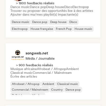
> 1800 feedbacks réalisés
Dance music
Dance pop
Deep house
Disco
Electropop
Trouver ou proposer des opportunités live à des artistes
Ajouter dans ma/mes playlist(s) impactante(s)
Dance music
Dance pop
Deep house
Disco
Electropop
House française
French Pop
House music
songweb.net
Média / Journaliste
> 900 feedbacks réalisés
Musique africaine
Afrobeat / Afropop
Ambient
Classical music
Commercial / Mainstream
Écrire des articles
Afrobeat / Afropop
Ambient
Classical music
Commercial / Mainstream
Country
Dance pop
Drill / Jersey
Hip-hop