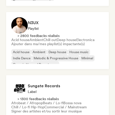
Dream pop
House music
N3UX
Playlist
> 2800 feedbacks réalisés
Acid house
Ambient
Chill out
Deep house
Electronica
Ajouter dans ma/mes playlist(s) impactante(s)
Acid house
Ambient
Deep house
House music
Indie Dance
Melodic & Progressive House
Minimal
Organic House / Downtempo
Sungate Records
Label
> 1300 feedbacks réalisés
Afrobeat / Afropop
Beats / Lo-fi
Bossa nova
Chill / Lo-fi Hip-Hop
Commercial / Mainstream
Signer des artistes et/ou sortir leur musique