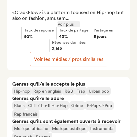
<CrackFlow> is a platform focused on Hip-hop but 
also on fashion, amusem...
Voir plus
Taux de réponse
Taux de partage
Partage en
92%
43%
5 jours
Réponses données
3,142
Voir les médias / pros similaires
Genres qu’il/elle accepte le plus
Hip-hop
Rap en anglais
R&B
Trap
Urban pop
Genres qu’il/elle adore
Blues
Chill / Lo-fi Hip-Hop
Grime
K-Pop/J-Pop
Rap francais
Genres qu'ils sont également ouverts à recevoir
Musique africaine
Musique asiatique
Instrumental