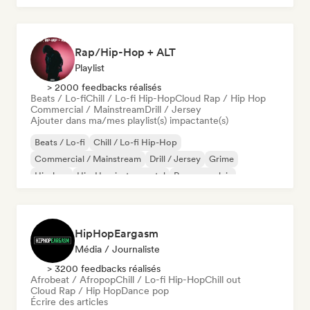
Rap/Hip-Hop + ALT
Playlist
> 2000 feedbacks réalisés
Beats / Lo-fi
Chill / Lo-fi Hip-Hop
Cloud Rap / Hip Hop
Commercial / Mainstream
Drill / Jersey
Ajouter dans ma/mes playlist(s) impactante(s)
Beats / Lo-fi
Chill / Lo-fi Hip-Hop
Commercial / Mainstream
Drill / Jersey
Grime
Hip-hop
Hip-Hop instrumental
Rap en anglais
HipHopEargasm
Média / Journaliste
> 3200 feedbacks réalisés
Afrobeat / Afropop
Chill / Lo-fi Hip-Hop
Chill out
Cloud Rap / Hip Hop
Dance pop
Écrire des articles