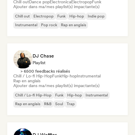
Chill out
Dance pop
Electronica
Electropop
Funk
Ajouter dans ma/mes playlist(s) impactante(s)
Chill out
Electropop
Funk
Hip-hop
Indie pop
Instrumental
Pop rock
Rap en anglais
DJ Chase
Playlist
> 6500 feedbacks réalisés
Chill / Lo-fi Hip-Hop
Funk
Hip-hop
Instrumental
Rap en anglais
Ajouter dans ma/mes playlist(s) impactante(s)
Chill / Lo-fi Hip-Hop
Funk
Hip-hop
Instrumental
Rap en anglais
R&B
Soul
Trap
DJ Waffles