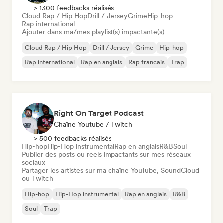
> 1300 feedbacks réalisés
Cloud Rap / Hip Hop
Drill / Jersey
Grime
Hip-hop
Rap international
Ajouter dans ma/mes playlist(s) impactante(s)
Cloud Rap / Hip Hop
Drill / Jersey
Grime
Hip-hop
Rap international
Rap en anglais
Rap francais
Trap
Right On Target Podcast
Chaîne Youtube / Twitch
> 500 feedbacks réalisés
Hip-hop
Hip-Hop instrumental
Rap en anglais
R&B
Soul
Publier des posts ou reels impactants sur mes réseaux
sociaux
Partager les artistes sur ma chaîne YouTube, SoundCloud
ou Twitch
Hip-hop
Hip-Hop instrumental
Rap en anglais
R&B
Soul
Trap