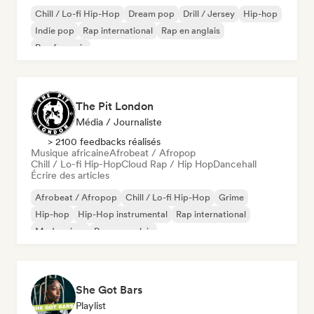
Chill / Lo-fi Hip-Hop
Dream pop
Drill / Jersey
Hip-hop
Indie pop
Rap international
Rap en anglais
Rap francais
The Pit London
Média / Journaliste
> 2100 feedbacks réalisés
Musique africaine
Afrobeat / Afropop
Chill / Lo-fi Hip-Hop
Cloud Rap / Hip Hop
Dancehall
Écrire des articles
Afrobeat / Afropop
Chill / Lo-fi Hip-Hop
Grime
Hip-hop
Hip-Hop instrumental
Rap international
Modern jazz
Rap en anglais
She Got Bars
Playlist