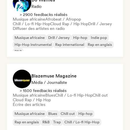
Radio
> 2900 feedbacks réalisés
Musique africaine
Afrobeat / Afropop
Chill / Lo-fi Hip-Hop
Cloud Rap / Hip Hop
Drill / Jersey
Diffuser des artistes en radio
Musique africaine
Drill / Jersey
Hip-hop
Indie pop
Hip-Hop instrumental
Rap international
Rap en anglais
R&B
Blazemuse Magazine
Média / Journaliste
> 1500 feedbacks réalisés
Musique africaine
Blues
Chill / Lo-fi Hip-Hop
Chill out
Cloud Rap / Hip Hop
Écrire des articles
Musique africaine
Blues
Chill out
Hip-hop
Rap en anglais
R&B
Trap
Chill / Lo-fi Hip-Hop