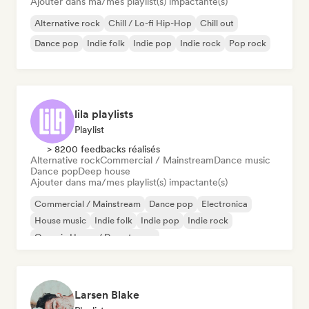
Ajouter dans ma/mes playlist(s) impactante(s)
Alternative rock
Chill / Lo-fi Hip-Hop
Chill out
Dance pop
Indie folk
Indie pop
Indie rock
Pop rock
lila playlists
Playlist
> 8200 feedbacks réalisés
Alternative rock
Commercial / Mainstream
Dance music
Dance pop
Deep house
Ajouter dans ma/mes playlist(s) impactante(s)
Commercial / Mainstream
Dance pop
Electronica
House music
Indie folk
Indie pop
Indie rock
Organic House / Downtempo
Larsen Blake