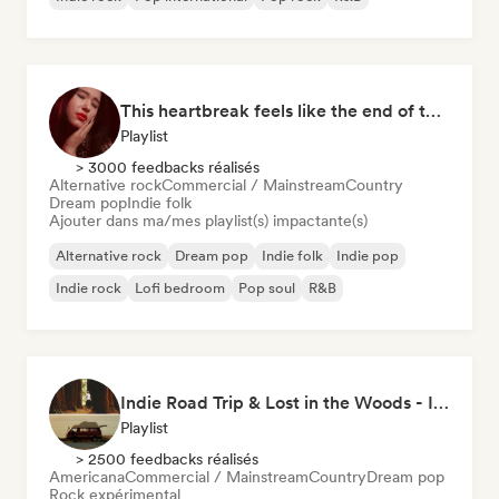
This heartbreak feels like the end of the world
Playlist
> 3000 feedbacks réalisés
Alternative rock
Commercial / Mainstream
Country
Dream pop
Indie folk
Ajouter dans ma/mes playlist(s) impactante(s)
Alternative rock
Dream pop
Indie folk
Indie pop
Indie rock
Lofi bedroom
Pop soul
R&B
Indie Road Trip & Lost in the Woods - Indie Folk, Folk Pop, Folk Rock & Singer-Songwriter
Playlist
> 2500 feedbacks réalisés
Americana
Commercial / Mainstream
Country
Dream pop
Rock expérimental