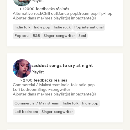
Playlist
> 12000 feedbacks réalisés
Alternative rock
Chill out
Dance pop
Dream pop
Hip-hop
Ajouter dans ma/mes playlist(s) impactante(s)
Indie folk
Indie pop
Indie rock
Pop international
Pop soul
R&B
Singer-songwriter
Soul
saddest songs to cry at night
Playlist
> 2700 feedbacks réalisés
Commercial / Mainstream
Indie folk
Indie pop
Lofi bedroom
Singer-songwriter
Ajouter dans ma/mes playlist(s) impactante(s)
Commercial / Mainstream
Indie folk
Indie pop
Lofi bedroom
Singer-songwriter