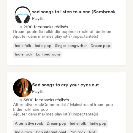
sad songs to listen to alone (Sambrook Sounds)
Playlist
> 2100 feedbacks réalisés
Dream pop
Indie folk
Indie pop
Indie rock
Lofi bedroom
Ajouter dans ma/mes playlist(s) impactante(s)
Indie folk
Indie pop
Singer-songwriter
Dream pop
Indie rock
Lofi bedroom
Sad songs to cry your eyes out
Playlist
> 3600 feedbacks réalisés
Alternative rock
Commercial / Mainstream
Dream pop
Indie folk
Indie pop
Ajouter dans ma/mes playlist(s) impactante(s)
Alternative rock
Dream pop
Indie folk
Indie pop
Indie rock
Pop international
Pop rock
R&B