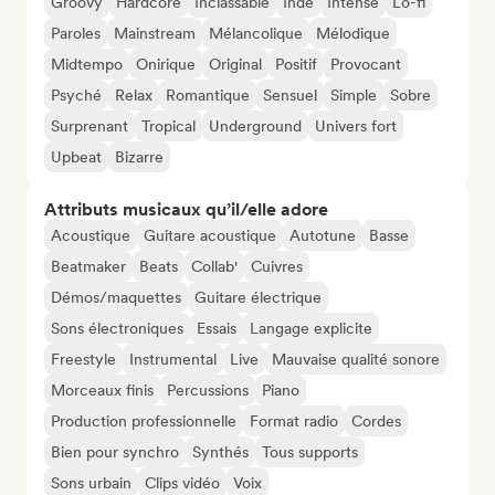
Groovy
Hardcore
Inclassable
Indé
Intense
Lo-fi
Paroles
Mainstream
Mélancolique
Mélodique
Midtempo
Onirique
Original
Positif
Provocant
Psyché
Relax
Romantique
Sensuel
Simple
Sobre
Surprenant
Tropical
Underground
Univers fort
Upbeat
Bizarre
Attributs musicaux qu’il/elle adore
Acoustique
Guitare acoustique
Autotune
Basse
Beatmaker
Beats
Collab'
Cuivres
Démos/maquettes
Guitare électrique
Sons électroniques
Essais
Langage explicite
Freestyle
Instrumental
Live
Mauvaise qualité sonore
Morceaux finis
Percussions
Piano
Production professionnelle
Format radio
Cordes
Bien pour synchro
Synthés
Tous supports
Sons urbain
Clips vidéo
Voix