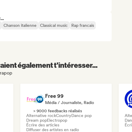
..
Chanson italienne
Classical music
Rap francais
aient également t'intéresser...
arapop
Free 99
Média / Journaliste, Radio
> 9000 feedbacks réalisés
c
Alternative rock
Country
Dance pop
Alte
Dream pop
Electropop
Dan
Écrire des articles
Écri
Diffuser des artistes en radio