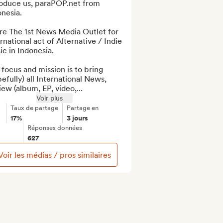
roduce us, paraPOP.net from 
nesia.

re The 1st News Media Outlet for 
rnational act of Alternative / Indie 
c in Indonesia.

focus and mission is to bring 
efully) all International News, 
ew (album, EP, video,...
Voir plus
Taux de partage
Partage en
17%
3 jours
Réponses données
627
Voir les médias / pros similaires