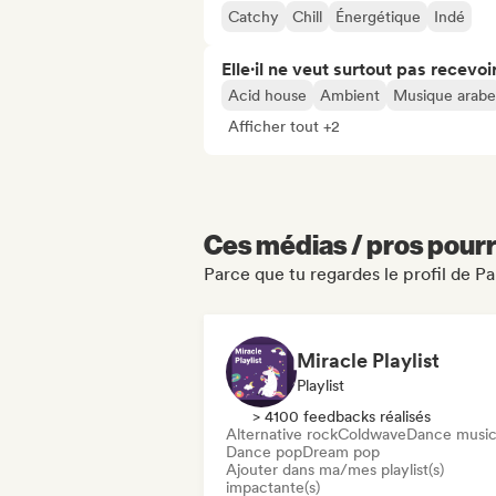
Catchy
Chill
Énergétique
Indé
Elle·il ne veut surtout pas recevoir.
Acid house
Ambient
Musique arabe
Afficher tout +2
Ces médias / pros pourr
Parce que tu regardes le profil de P
Miracle Playlist
Playlist
> 4100 feedbacks réalisés
Alternative rock
Coldwave
Dance musi
Dance pop
Dream pop
Ajouter dans ma/mes playlist(s)
impactante(s)