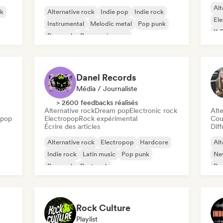
Alt
ck
Alternative rock
Indie pop
Indie rock
El
Instrumental
Melodic metal
Pop punk
K-
Pop rock
Progressive pop
Danel Records
Média / Journaliste
> 2600 feedbacks réalisés
Alternative rock
Dream pop
Electronic rock
Alte
opop
Electropop
Rock expérimental
Cou
Écrire des articles
Diff
Alternative rock
Electropop
Hardcore
Alt
Indie rock
Latin music
Pop punk
Ne
Pop rock
Post rock
Pu
Rock Culture
Playlist