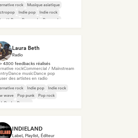
ernative rock
Musique asiatique
ectropop
Indie pop
Indie rock
Pop/J-Pop
Pop punk
Pop rock
Laura Beth
Radio
> 4300 feedbacks réalisés
rnative rock
Commercial / Mainstream
ntry
Dance music
Dance pop
user des artistes en radio
ernative rock
Indie pop
Indie rock
w wave
Pop punk
Pop rock
nk Rock
Reggae
INDIELAND
Label, Playlist, Éditeur