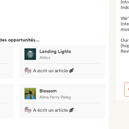
Int
Indo
We’
Inte
musi
 des opportunités…
Our 
(hop
Revi
Landing Lights
Attics
A écrit un article
Blossom
Alma Perry Peleg
A écrit un article