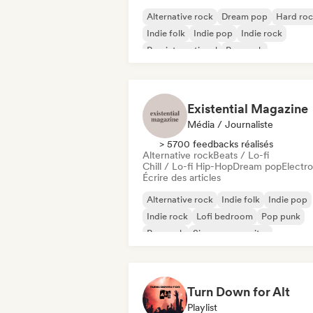
Alternative rock
Dream pop
Hard ro
Indie folk
Indie pop
Indie rock
Pop international
Pop rock
Existential Magazine
Média / Journaliste
> 5700 feedbacks réalisés
Alternative rock
Beats / Lo-fi
Chill / Lo-fi Hip-Hop
Dream pop
Electr
Écrire des articles
Alternative rock
Indie folk
Indie pop
Indie rock
Lofi bedroom
Pop punk
Pop rock
Singer-songwriter
Turn Down for Alt
Playlist