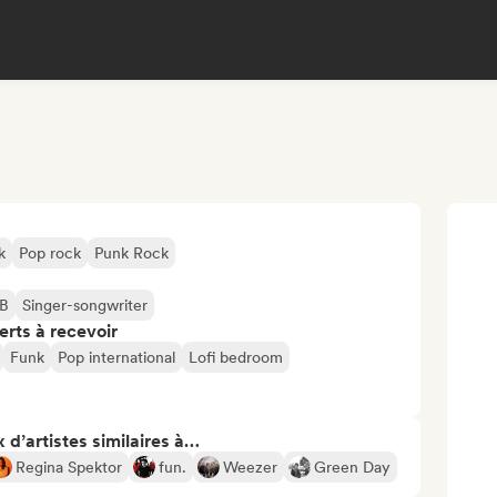
k
Pop rock
Punk Rock
B
Singer-songwriter
erts à recevoir
Funk
Pop international
Lofi bedroom
 d’artistes similaires à…
Regina Spektor
fun.
Weezer
Green Day