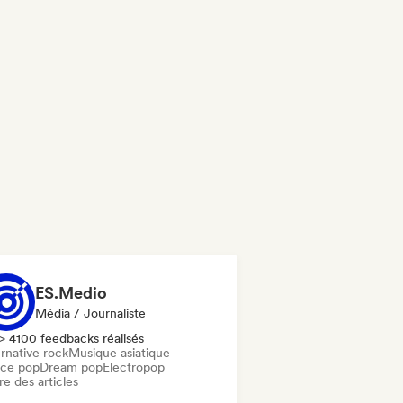
ES.Medio
Média / Journaliste
> 4100 feedbacks réalisés
rnative rock
Musique asiatique
ce pop
Dream pop
Electropop
re des articles