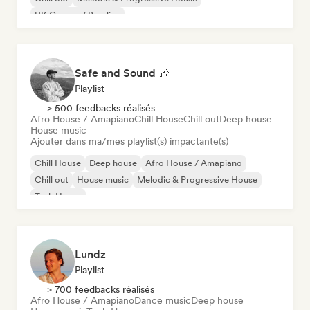
UK Garage / Bassline
Safe and Sound 🎶
Playlist
> 500 feedbacks réalisés
Afro House / Amapiano
Chill House
Chill out
Deep house
House music
Ajouter dans ma/mes playlist(s) impactante(s)
Chill House
Deep house
Afro House / Amapiano
Chill out
House music
Melodic & Progressive House
Tech House
Lundz
Playlist
> 700 feedbacks réalisés
Afro House / Amapiano
Dance music
Deep house