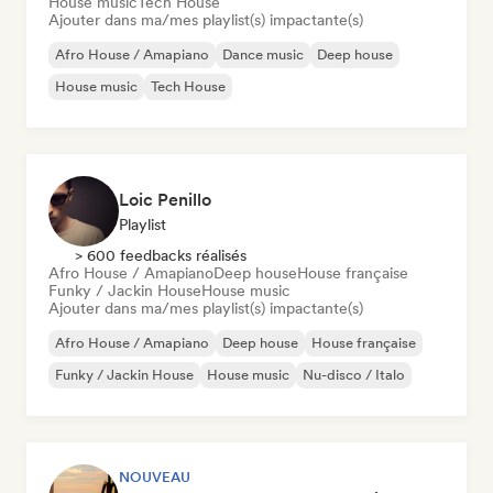
House music
Tech House
Ajouter dans ma/mes playlist(s) impactante(s)
Afro House / Amapiano
Dance music
Deep house
House music
Tech House
Loic Penillo
Playlist
> 600 feedbacks réalisés
Afro House / Amapiano
Deep house
House française
Funky / Jackin House
House music
Ajouter dans ma/mes playlist(s) impactante(s)
Afro House / Amapiano
Deep house
House française
Funky / Jackin House
House music
Nu-disco / Italo
NOUVEAU