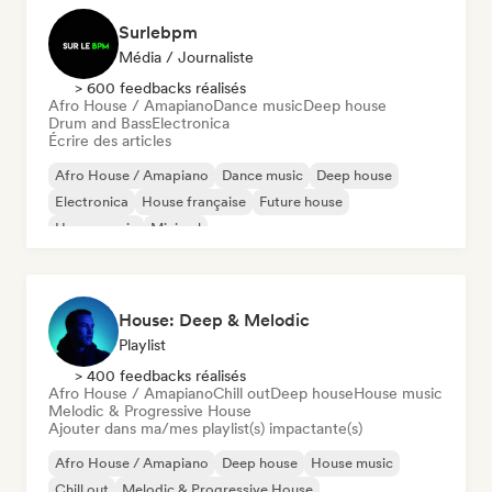
Surlebpm
Média / Journaliste
> 600 feedbacks réalisés
Afro House / Amapiano
Dance music
Deep house
Drum and Bass
Electronica
Écrire des articles
Afro House / Amapiano
Dance music
Deep house
Electronica
House française
Future house
House music
Minimal
House: Deep & Melodic
Playlist
> 400 feedbacks réalisés
Afro House / Amapiano
Chill out
Deep house
House music
Melodic & Progressive House
Ajouter dans ma/mes playlist(s) impactante(s)
Afro House / Amapiano
Deep house
House music
Chill out
Melodic & Progressive House