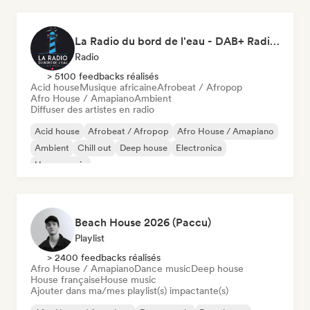
La Radio du bord de l'eau - DAB+ Radio Station (Switzerland)
Radio
> 5100 feedbacks réalisés
Acid house
Musique africaine
Afrobeat / Afropop
Afro House / Amapiano
Ambient
Diffuser des artistes en radio
Acid house
Afrobeat / Afropop
Afro House / Amapiano
Ambient
Chill out
Deep house
Electronica
House music
Beach House 2026 (Paccu)
Playlist
> 2400 feedbacks réalisés
Afro House / Amapiano
Dance music
Deep house
House française
House music
Ajouter dans ma/mes playlist(s) impactante(s)