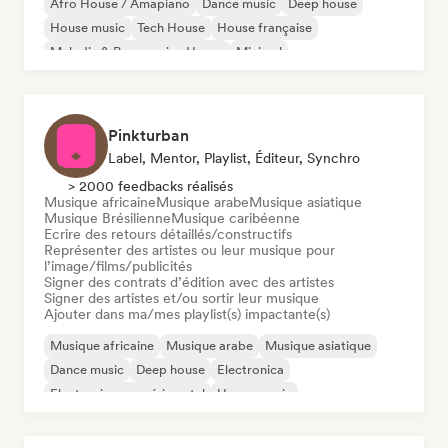
Afro House / Amapiano
Dance music
Deep house
House music
Tech House
House française
Melodic & Progressive House
Minimal
Pinkturban
Label, Mentor, Playlist, Éditeur, Synchro
> 2000 feedbacks réalisés
Musique africaine
Musique arabe
Musique asiatique
Musique Brésilienne
Musique caribéenne
Ecrire des retours détaillés/constructifs
Représenter des artistes ou leur musique pour
l’image/films/publicités
Signer des contrats d’édition avec des artistes
Signer des artistes et/ou sortir leur musique
Ajouter dans ma/mes playlist(s) impactante(s)
Musique africaine
Musique arabe
Musique asiatique
Dance music
Deep house
Electronica
Electronique expérimental
House music