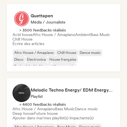
Guettapen
Média / Journaliste
> 3500 feedbacks réalisés
Acid house
Afro House / Amapiano
Ambient
Bass Music
Chill House
Écrire des articles
Afro House / Amapiano
Chill House
Dance music
Disco
Electronica
House française
Funky / Jackin House
House music
Melodic Techno Energy/ EDM Energy/Techno Masters
Playlist
> 4400 feedbacks réalisés
Afro House / Amapiano
Bass Music
Dance music
Deep house
Future house
Ajouter dans ma/mes playlist(s) impactante(s)
Afro House / Amapiano
Bass Music
Dance music