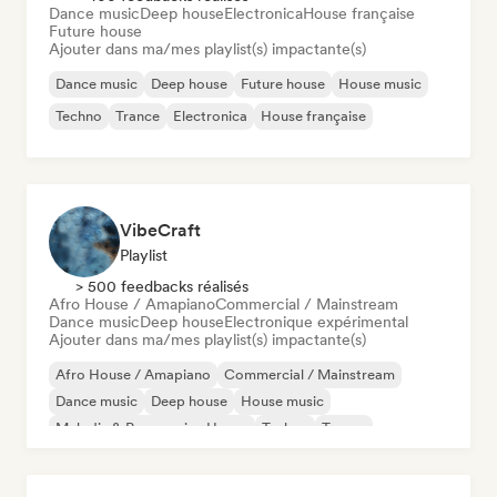
Dance music
Deep house
Electronica
House française
Future house
Ajouter dans ma/mes playlist(s) impactante(s)
Dance music
Deep house
Future house
House music
Techno
Trance
Electronica
House française
VibeCraft
Playlist
> 500 feedbacks réalisés
Afro House / Amapiano
Commercial / Mainstream
Dance music
Deep house
Electronique expérimental
Ajouter dans ma/mes playlist(s) impactante(s)
Afro House / Amapiano
Commercial / Mainstream
Dance music
Deep house
House music
Melodic & Progressive House
Techno
Trance