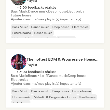
Playlist
> 5100 feedbacks réalisés
Bass Music
Dance music
Deep house
Electronica
Future house
Ajouter dans ma/mes playlist(s) impactante(s)
Bass Music
Dance music
Deep house
Electronica
Future house
House music
Melodic & Progressive House
Synthwave
The hottest EDM & Progressive House tracks on the planet! 🌍
Playlist
> 3100 feedbacks réalisés
Bass Music
Beats / Lo-fi
Dance music
Deep house
Electronica
Ajouter dans ma/mes playlist(s) impactante(s)
Bass Music
Dance music
Deep house
Future house
House music
Melodic & Progressive House
Synthwave
Tech House