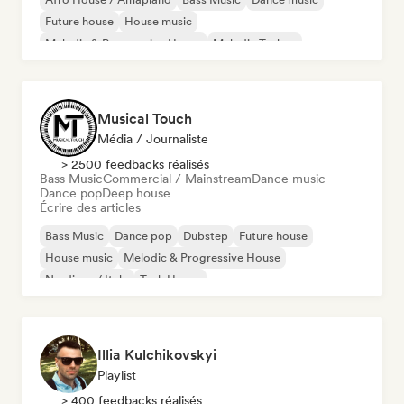
Future house
House music
Melodic & Progressive House
Melodic Techno
Tech House
Musical Touch
Média / Journaliste
> 2500 feedbacks réalisés
Bass Music
Commercial / Mainstream
Dance music
Dance pop
Deep house
Écrire des articles
Bass Music
Dance pop
Dubstep
Future house
House music
Melodic & Progressive House
Nu-disco / Italo
Tech House
Illia Kulchikovskyi
Playlist
> 400 feedbacks réalisés