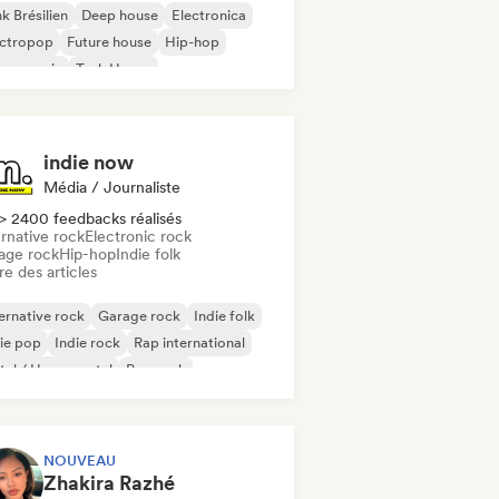
k Brésilien
Deep house
Electronica
ectropop
Future house
Hip-hop
use music
Tech House
indie now
Média / Journaliste
> 2400 feedbacks réalisés
rnative rock
Electronic rock
age rock
Hip-hop
Indie folk
re des articles
ernative rock
Garage rock
Indie folk
ie pop
Indie rock
Rap international
al / Heavy metal
Pop rock
NOUVEAU
Zhakira Razhé