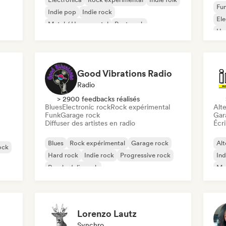
Fun
Indie pop
Indie rock
El
Metal / Heavy metal
Post punk
Ho
Rock & Roll / Classic Rock
Good Vibrations Radio
Radio
> 2900 feedbacks réalisés
Blues
Electronic rock
Rock expérimental
Alte
Funk
Garage rock
Gar
Diffuser des artistes en radio
Écri
Blues
Rock expérimental
Garage rock
Alt
ock
Hard rock
Indie rock
Progressive rock
Ind
Psychedelic rock
Met
Rock & Roll / Classic Rock
Lorenzo Lautz
Synchro