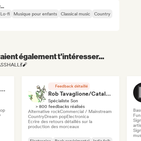
..
 Lo-fi
Musique pour enfants
Classical music
Country
aient également t'intéresser...
BASSHALL💃🧨
Feedback détaillé
RAP FRANÇAIS 2026 🔥🇫🇷 (Way Records)
Rob Tavaglione/Catalyst Recording
Spécialiste Son
> 800 feedbacks réalisés
Hop
Bas
Alternative rock
Commercial / Mainstream
y
Funk
Country
Dream pop
Electronica
Sign
Ecrire des retours détaillés sur la
arti
production des morceaux
Sign
mus
Electronica
Rock expérimental
Indie folk