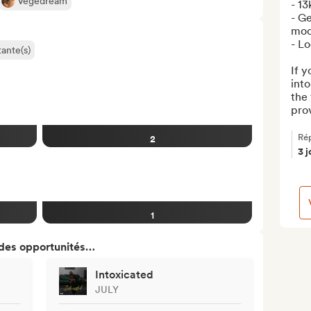
Vegedream
- 13
- Ge
moo
- Lo
ante(s)
If y
into
the 
prov
Ré
2
3 j
1
 des opportunités…
Intoxicated
JULY