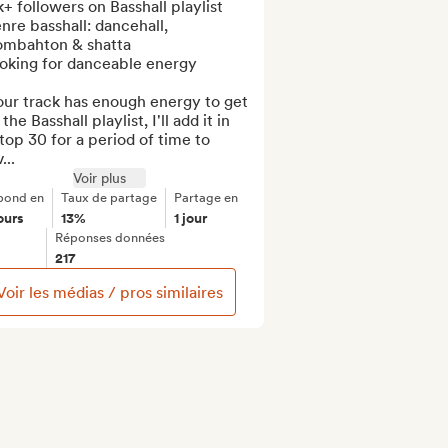
k+ followers on Basshall playlist

nre basshall: dancehall, 
mbahton & shatta

oking for danceable energy

our track has enough energy to get 
 the Basshall playlist, I'll add it in 
top 30 for a period of time to 
...
Voir plus
pond en
Taux de partage
Partage en
ours
13%
1 jour
Réponses données
217
Voir les médias / pros similaires