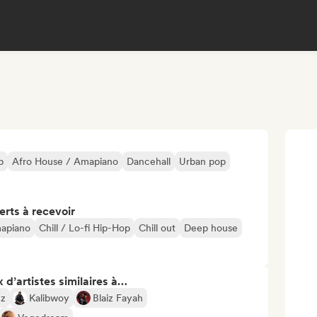
p
Afro House / Amapiano
Dancehall
Urban pop
erts à recevoir
mapiano
Chill / Lo-fi Hip-Hop
Chill out
Deep house
 d’artistes similaires à…
zz
Kalibwoy
Blaiz Fayah