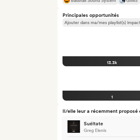
Basshall Sound System
GIMS
Principales opportunités
Ajouter dans ma/mes playlist(s) impact
13.3k
1
Il/elle leur a récemment proposé
Suéltate
Greg Elenis