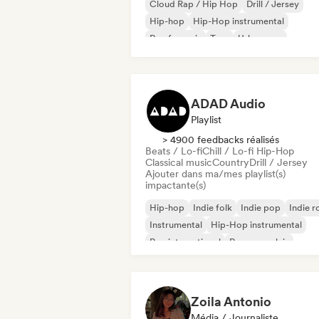
Cloud Rap / Hip Hop
Drill / Jersey
Hip-hop
Hip-Hop instrumental
Rap francais
Trap
Urban pop
Chill / Lo-fi Hip-Hop
ADAD Audio
Playlist
> 4900 feedbacks réalisés
Beats / Lo-fi
Chill / Lo-fi Hip-Hop
Classical music
Country
Drill / Jersey
Ajouter dans ma/mes playlist(s)
impactante(s)
Hip-hop
Indie folk
Indie pop
Indie r
Instrumental
Hip-Hop instrumental
Rap international
Rap en anglais
Zoila Antonio
Média / Journaliste