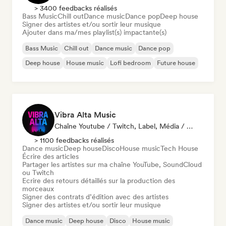
> 3400 feedbacks réalisés
Bass Music
Chill out
Dance music
Dance pop
Deep house
Signer des artistes et/ou sortir leur musique
Ajouter dans ma/mes playlist(s) impactante(s)
Bass Music
Chill out
Dance music
Dance pop
Deep house
House music
Lofi bedroom
Future house
Vibra Alta Music
Chaîne Youtube / Twitch, Label, Média / Journaliste, Éditeur, Spécialiste Son
> 1100 feedbacks réalisés
Dance music
Deep house
Disco
House music
Tech House
Écrire des articles
Partager les artistes sur ma chaîne YouTube, SoundCloud
ou Twitch
Ecrire des retours détaillés sur la production des
morceaux
Signer des contrats d’édition avec des artistes
Signer des artistes et/ou sortir leur musique
Dance music
Deep house
Disco
House music