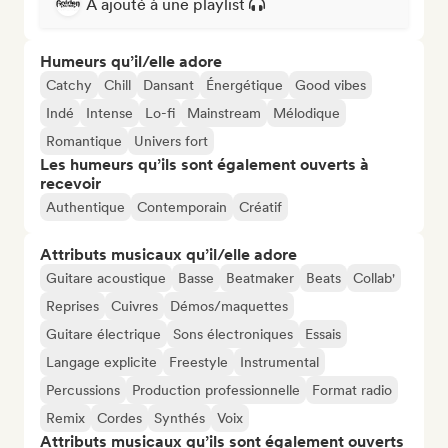
A ajouté à une playlist
Humeurs qu’il/elle adore
Catchy
Chill
Dansant
Énergétique
Good vibes
Indé
Intense
Lo-fi
Mainstream
Mélodique
Romantique
Univers fort
Les humeurs qu’ils sont également ouverts à
recevoir
Authentique
Contemporain
Créatif
Attributs musicaux qu’il/elle adore
Guitare acoustique
Basse
Beatmaker
Beats
Collab'
Reprises
Cuivres
Démos/maquettes
Guitare électrique
Sons électroniques
Essais
Langage explicite
Freestyle
Instrumental
Percussions
Production professionnelle
Format radio
Remix
Cordes
Synthés
Voix
Attributs musicaux qu’ils sont également ouverts