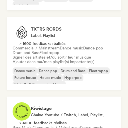
Lofi bedroom
TXTRS RCRDS
Label, Playlist
> 1600 feedbacks réalisés
Commercial / Mainstream
Dance music
Dance pop
Drum and Bass
Electropop
Signer des artistes et/ou sortir leur musique
Ajouter dans ma/mes playlist(s) impactante(s)
Dance music
Dance pop
Drum and Bass
Electropop
Future house
House music
Hyperpop
Melodic & Progressive House
Kiwistage
Chaîne Youtube / Twitch, Label, Playlist, Radio
> 4000 feedbacks réalisés
Bass Music
Commercial / Mainstream
Dance music