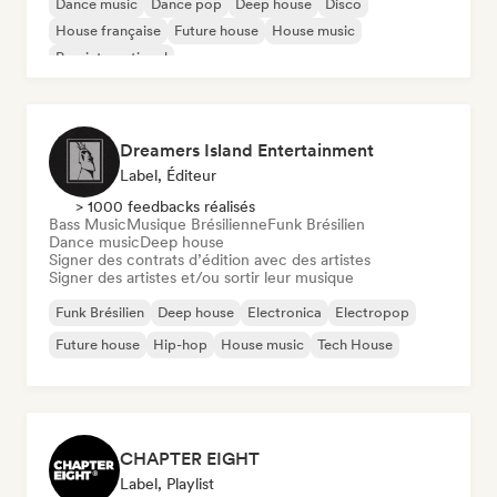
Dance music
Dance pop
Deep house
Disco
House française
Future house
House music
Pop international
Dreamers Island Entertainment
Label, Éditeur
> 1000 feedbacks réalisés
Bass Music
Musique Brésilienne
Funk Brésilien
Dance music
Deep house
Signer des contrats d’édition avec des artistes
Signer des artistes et/ou sortir leur musique
Funk Brésilien
Deep house
Electronica
Electropop
Future house
Hip-hop
House music
Tech House
CHAPTER EIGHT
Label, Playlist