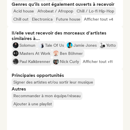
Genres qu'ils sont également ouverts à recevoir
Acid house
Afrobeat / Afropop
Chill / Lo-fi Hip-Hop
Chill out
Electronica
Future house
Afficher tout +4
Il/elle veut recevoir des morceaux d’artistes
similaires à…
Solomun
Tale Of Us
Jamie Jones
Yotto
Masters At Work
Ben Böhmer
Paul Kalkbrenner
Nick Curly
Afficher tout +11
Principales opportunités
Signer des artistes et/ou sortir leur musique
Autres
Recommander à mon équipe/réseau
Ajouter à une playlist