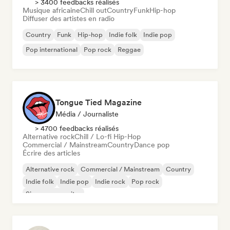
> 3400 feedbacks réalisés
Musique africaine
Chill out
Country
Funk
Hip-hop
Diffuser des artistes en radio
Country
Funk
Hip-hop
Indie folk
Indie pop
Pop international
Pop rock
Reggae
Tongue Tied Magazine
Média / Journaliste
> 4700 feedbacks réalisés
Alternative rock
Chill / Lo-fi Hip-Hop
Commercial / Mainstream
Country
Dance pop
Écrire des articles
Alternative rock
Commercial / Mainstream
Country
Indie folk
Indie pop
Indie rock
Pop rock
Singer-songwriter