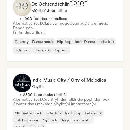
De Ochtendschijn🇺🇸🇳🇱
Média / Journaliste
> 1000 feedbacks réalisés
Alternative rock
Classical music
Country
Dance music
Dance pop
Écrire des articles
Country
Dance music
Hip-hop
Indie Dance
Indie folk
Indie pop
Pop rock
Pop soul
Indie Music City / City of Melodies
Playlist
> 2500 feedbacks réalisés
Alternative rock
Country
Indie folk
Indie pop
Indie rock
Ajouter dans ma/mes playlist(s) impactante(s)
Alternative rock
Indie folk
Indie pop
Indie rock
Lofi bedroom
Pop rock
Singer-songwriter
Soft Pop / Ballad