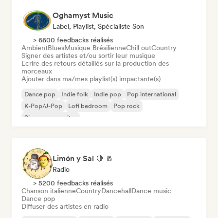
Oghamyst Music
Label, Playlist, Spécialiste Son
> 6600 feedbacks réalisés
Ambient
Blues
Musique Brésilienne
Chill out
Country
Signer des artistes et/ou sortir leur musique
Ecrire des retours détaillés sur la production des
morceaux
Ajouter dans ma/mes playlist(s) impactante(s)
Dance pop
Indie folk
Indie pop
Pop international
K-Pop/J-Pop
Lofi bedroom
Pop rock
Singer-songwriter
Limón y Sal 🍋 🧂
Radio
> 5200 feedbacks réalisés
Chanson italienne
Country
Dancehall
Dance music
Dance pop
Diffuser des artistes en radio