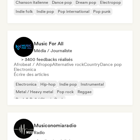
Chanson italienne
Dance pop
Dream pop
Electropop
Indie folk
Indie pop
Pop international
Pop punk
Music For All
Média / Journaliste
> 3400 feedbacks réalisés
Afrobeat / Afropop
Alternative rock
Country
Dance pop
Electronica
Écrire des articles
Electronica
Hip-hop
Indie pop
Instrumental
Metal / Heavy metal
Pop rock
Reggae
Rock & Roll / Classic Rock
Musiconomiaradio
Radio