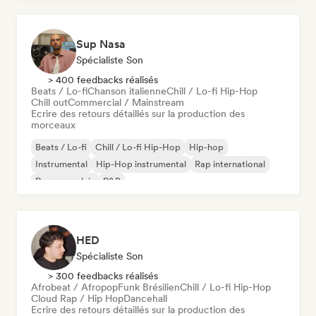
Sup Nasa
Spécialiste Son
> 400 feedbacks réalisés
Beats / Lo-fi
Chanson italienne
Chill / Lo-fi Hip-Hop
Chill out
Commercial / Mainstream
Ecrire des retours détaillés sur la production des
morceaux
Beats / Lo-fi
Chill / Lo-fi Hip-Hop
Hip-hop
Instrumental
Hip-Hop instrumental
Rap international
Rap en anglais
R&B
HED
Spécialiste Son
> 300 feedbacks réalisés
Afrobeat / Afropop
Funk Brésilien
Chill / Lo-fi Hip-Hop
Cloud Rap / Hip Hop
Dancehall
Ecrire des retours détaillés sur la production des