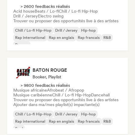
> 2600 feedbacks réalisés
Acid house
Beats / Lo-fi
Chill / Lo-fi Hip-Hop
Drill / Jersey
Electro swing
Trouver ou proposer des opportunités live à des artistes
Chill / Lo-fi Hip-Hop
Drill / Jersey
Hip-hop
Rap international
Rap en anglais
Rap francais
R&B
Reggae
BATON ROUGE
Booker, Playlist
> 9800 feedbacks réalisés
Musique africaine
Afrobeat / Afropop
Musique caribéenne
Chill / Lo-fi Hip-Hop
Dancehall
Trouver ou proposer des opportunités live à des artistes
Ajouter dans ma/mes playlist(s) impactante(s)
Chill / Lo-fi Hip-Hop
Drill / Jersey
Hip-hop
Rap international
Rap en anglais
Rap francais
R&B
Soul