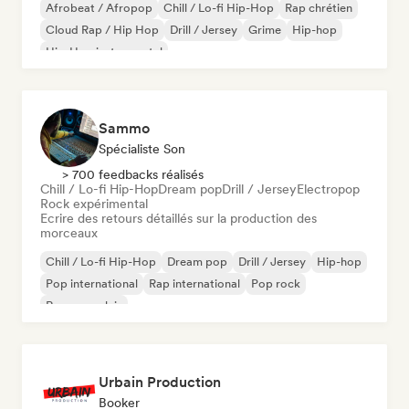
Afrobeat / Afropop
Chill / Lo-fi Hip-Hop
Rap chrétien
Cloud Rap / Hip Hop
Drill / Jersey
Grime
Hip-hop
Hip-Hop instrumental
Sammo
Spécialiste Son
> 700 feedbacks réalisés
Chill / Lo-fi Hip-Hop
Dream pop
Drill / Jersey
Electropop
Rock expérimental
Ecrire des retours détaillés sur la production des
morceaux
Chill / Lo-fi Hip-Hop
Dream pop
Drill / Jersey
Hip-hop
Pop international
Rap international
Pop rock
Rap en anglais
Urbain Production
Booker