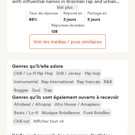
with influential names in Brazilian rap and urban...
Voir plus
Taux de réponse
Répond en
Partage en
88%
3 jours
5 jours
Réponses données
138
Voir les médias / pros similaires
Genres qu’il/elle adore
Chill / Lo-fi Hip-Hop
Drill / Jersey
Hip-hop
Instrumental
Rap international
Rap francais
R&B
Reggae
Soul
Trap
Genres qu'ils sont également ouverts à recevoir
Afrobeat / Afropop
Afro House / Amapiano
Beats / Lo-fi
Musique Brésilienne
Funk Brésilien
Chill out
Afficher tout +4