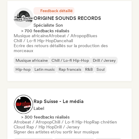
Feedback détaillé
ORIGINE SOUNDS RECORDS
Spécialiste Son
> 700 feedbacks réalisés
Musique africaine
Afrobeat / Afropop
Blues
Chill / Lo-fi Hip-Hop
Dancehall
Ecrire des retours détaillés sur la production des
morceaux
Musique africaine
Chill / Lo-fi Hip-Hop
Drill / Jersey
Hip-hop
Latin music
Rap francais
R&B
Soul
Rap Suisse - Le média
Label
> 300 feedbacks réalisés
Afrobeat / Afropop
Chill / Lo-fi Hip-Hop
Rap chrétien
Cloud Rap / Hip Hop
Drill / Jersey
Signer des artistes et/ou sortir leur musique