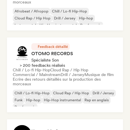
morceaux
Afrobeat / Afropop
Chill / Lo-fi Hip-Hop
Cloud Rap / Hip Hop
Drill / Jersey
Hip-hop
Instrumental
Hip-Hop instrumental
Rap francais
Feedback détaillé
OTOMO RECORDS
Spécialiste Son
> 200 feedbacks réalisés
Chill / Lo-fi Hip-Hop
Cloud Rap / Hip Hop
Commercial / Mainstream
Drill / Jersey
Musique de film
Ecrire des retours détaillés sur la production des
morceaux
Chill / Lo-fi Hip-Hop
Cloud Rap / Hip Hop
Drill / Jersey
Funk
Hip-hop
Hip-Hop instrumental
Rap en anglais
Rap francais