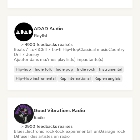
ADAD Audio
Playlist
> 4900 feedbacks réalisés
Beats / Lo-fi
Chill / Lo-fi Hip-Hop
Classical music
Country
Drill / Jersey
Ajouter dans ma/mes playlist(s) impactante(s)
Hip-hop
Indie folk
Indie pop
Indie rock
Instrumental
Hip-Hop instrumental
Rap international
Rap en anglais
Good Vibrations Radio
Radio
> 2900 feedbacks réalisés
Blues
Electronic rock
Rock expérimental
Funk
Garage rock
Diffuser des artistes en radio