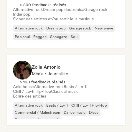
> 800 feedbacks réalisés
Alternative rock
Dream pop
Electronica
Garage rock
Indie pop
Signer des artistes et/ou sortir leur musique
Alternative rock
Dream pop
Garage rock
New wave
Pop soul
Reggae
Shoegaze
Soul
Zoila Antonio
Média / Journaliste
> 100 feedbacks réalisés
Acid house
Alternative rock
Beats / Lo-fi
Chill / Lo-fi Hip-Hop
Classical music
Écrire des articles
Alternative rock
Beats / Lo-fi
Chill / Lo-fi Hip-Hop
Commercial / Mainstream
Dance music
Disco
Dream pop
House music