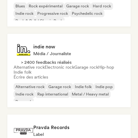
Blues
Rock expérimental
Garage rock
Hard rock
Indie rock
Progressive rock
Psychedelic rock
Rock & Roll / Classic Rock
indie now
Média / Journaliste
> 2400 feedbacks réalisés
Alternative rock
Electronic rock
Garage rock
Hip-hop
Indie folk
Écrire des articles
Alternative rock
Garage rock
Indie folk
Indie pop
Indie rock
Rap international
Metal / Heavy metal
Pop rock
Pravda Records
Label