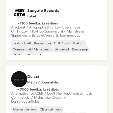
Sungate Records
Label
> 1300 feedbacks réalisés
Afrobeat / Afropop
Beats / Lo-fi
Bossa nova
Chill / Lo-fi Hip-Hop
Commercial / Mainstream
Signer des artistes et/ou sortir leur musique
Beats / Lo-fi
Bossa nova
Chill / Lo-fi Hip-Hop
Commercial / Mainstream
Dancehall
Dance pop
Hip-hop
Pop soul
Dulaxi
Média / Journaliste
> 3000 feedbacks réalisés
Alternative rock
Chill / Lo-fi Hip-Hop
Classical music
Commercial / Mainstream
Country
Écrire des articles
Alternative rock
Classical music