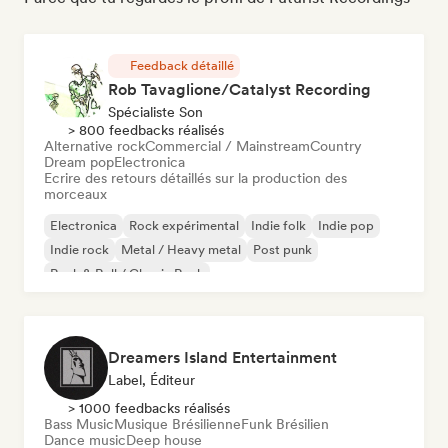
Feedback détaillé
Rob Tavaglione/Catalyst Recording
Spécialiste Son
> 800 feedbacks réalisés
Alternative rock
Commercial / Mainstream
Country
Dream pop
Electronica
Ecrire des retours détaillés sur la production des
morceaux
Electronica
Rock expérimental
Indie folk
Indie pop
Indie rock
Metal / Heavy metal
Post punk
Rock & Roll / Classic Rock
Dreamers Island Entertainment
Label, Éditeur
> 1000 feedbacks réalisés
Bass Music
Musique Brésilienne
Funk Brésilien
Dance music
Deep house