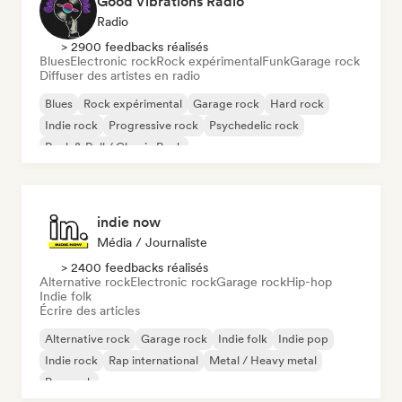
Good Vibrations Radio
Radio
> 2900 feedbacks réalisés
Blues
Electronic rock
Rock expérimental
Funk
Garage rock
Diffuser des artistes en radio
Blues
Rock expérimental
Garage rock
Hard rock
Indie rock
Progressive rock
Psychedelic rock
Rock & Roll / Classic Rock
indie now
Média / Journaliste
> 2400 feedbacks réalisés
Alternative rock
Electronic rock
Garage rock
Hip-hop
Indie folk
Écrire des articles
Alternative rock
Garage rock
Indie folk
Indie pop
Indie rock
Rap international
Metal / Heavy metal
Pop rock