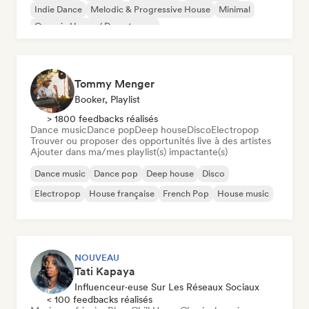
Indie Dance
Melodic & Progressive House
Minimal
Organic House / Downtempo
Tommy Menger
Booker, Playlist
> 1800 feedbacks réalisés
Dance music
Dance pop
Deep house
Disco
Electropop
Trouver ou proposer des opportunités live à des artistes
Ajouter dans ma/mes playlist(s) impactante(s)
Dance music
Dance pop
Deep house
Disco
Electropop
House française
French Pop
House music
NOUVEAU
Tati Kapaya
Influenceur·euse Sur Les Réseaux Sociaux
< 100 feedbacks réalisés