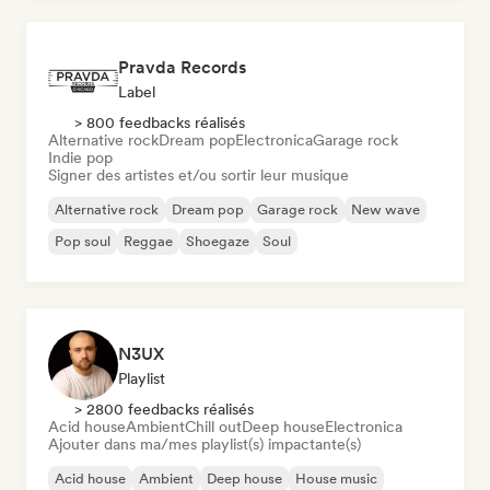
Pravda Records
Label
> 800 feedbacks réalisés
Alternative rock
Dream pop
Electronica
Garage rock
Indie pop
Signer des artistes et/ou sortir leur musique
Alternative rock
Dream pop
Garage rock
New wave
Pop soul
Reggae
Shoegaze
Soul
N3UX
Playlist
> 2800 feedbacks réalisés
Acid house
Ambient
Chill out
Deep house
Electronica
Ajouter dans ma/mes playlist(s) impactante(s)
Acid house
Ambient
Deep house
House music