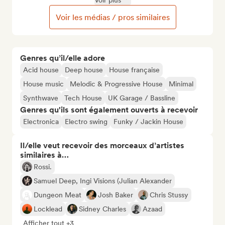
Voir plus
Voir les médias / pros similaires
Genres qu’il/elle adore
Acid house
Deep house
House française
House music
Melodic & Progressive House
Minimal
Synthwave
Tech House
UK Garage / Bassline
Genres qu'ils sont également ouverts à recevoir
Electronica
Electro swing
Funky / Jackin House
Il/elle veut recevoir des morceaux d’artistes
similaires à…
Rossi.
Samuel Deep, Ingi Visions (Julian Alexander
Dungeon Meat
Josh Baker
Chris Stussy
Locklead
Sidney Charles
Azaad
Afficher tout +3