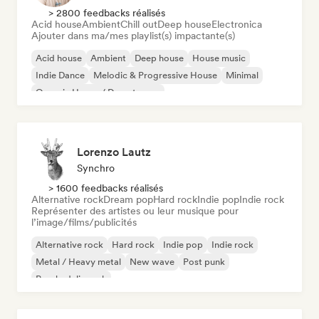
> 2800 feedbacks réalisés
Acid house
Ambient
Chill out
Deep house
Electronica
Ajouter dans ma/mes playlist(s) impactante(s)
Acid house
Ambient
Deep house
House music
Indie Dance
Melodic & Progressive House
Minimal
Organic House / Downtempo
Lorenzo Lautz
Synchro
> 1600 feedbacks réalisés
Alternative rock
Dream pop
Hard rock
Indie pop
Indie rock
Représenter des artistes ou leur musique pour
l’image/films/publicités
Alternative rock
Hard rock
Indie pop
Indie rock
Metal / Heavy metal
New wave
Post punk
Psychedelic rock