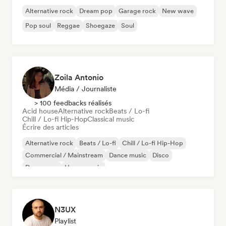
Alternative rock
Dream pop
Garage rock
New wave
Pop soul
Reggae
Shoegaze
Soul
Zoila Antonio
Média / Journaliste
> 100 feedbacks réalisés
Acid house
Alternative rock
Beats / Lo-fi
Chill / Lo-fi Hip-Hop
Classical music
Écrire des articles
Alternative rock
Beats / Lo-fi
Chill / Lo-fi Hip-Hop
Commercial / Mainstream
Dance music
Disco
Dream pop
House music
N3UX
Playlist