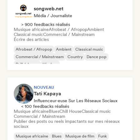
songweb.net
Média / Journaliste
> 900 feedbacks réalisés
Musique africaine
Afrobeat / Afropop
Ambient
Classical music
Commercial / Mainstream
Écrire des articles
Afrobeat / Afropop
Ambient
Classical music
Commercial / Mainstream
Country
Dance pop
Drill / Jersey
Hip-hop
NOUVEAU
Tati Kapaya
Influenceur·euse Sur Les Réseaux Sociaux
< 100 feedbacks réalisés
Musique africaine
Blues
Chill House
Classical music
Commercial / Mainstream
Publier des posts ou reels impactants sur mes réseaux
sociaux
Musique africaine
Blues
Musique de film
Funk