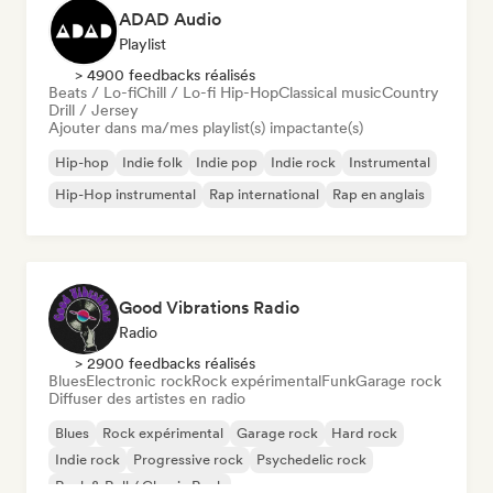
ADAD Audio
Playlist
> 4900 feedbacks réalisés
Beats / Lo-fi
Chill / Lo-fi Hip-Hop
Classical music
Country
Drill / Jersey
Ajouter dans ma/mes playlist(s) impactante(s)
Hip-hop
Indie folk
Indie pop
Indie rock
Instrumental
Hip-Hop instrumental
Rap international
Rap en anglais
Good Vibrations Radio
Radio
> 2900 feedbacks réalisés
Blues
Electronic rock
Rock expérimental
Funk
Garage rock
Diffuser des artistes en radio
Blues
Rock expérimental
Garage rock
Hard rock
Indie rock
Progressive rock
Psychedelic rock
Rock & Roll / Classic Rock