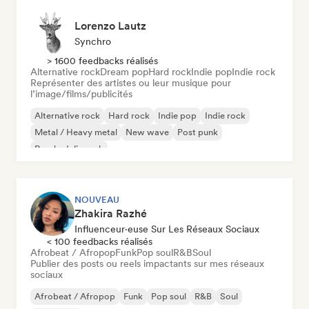
Lorenzo Lautz
Synchro
> 1600 feedbacks réalisés
Alternative rock
Dream pop
Hard rock
Indie pop
Indie rock
Représenter des artistes ou leur musique pour
l’image/films/publicités
Alternative rock
Hard rock
Indie pop
Indie rock
Metal / Heavy metal
New wave
Post punk
Psychedelic rock
NOUVEAU
Zhakira Razhé
Influenceur·euse Sur Les Réseaux Sociaux
< 100 feedbacks réalisés
Afrobeat / Afropop
Funk
Pop soul
R&B
Soul
Publier des posts ou reels impactants sur mes réseaux
sociaux
Afrobeat / Afropop
Funk
Pop soul
R&B
Soul