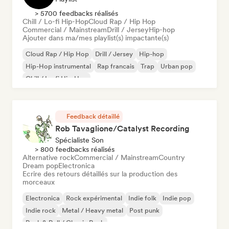
> 5700 feedbacks réalisés
Chill / Lo-fi Hip-Hop
Cloud Rap / Hip Hop
Commercial / Mainstream
Drill / Jersey
Hip-hop
Ajouter dans ma/mes playlist(s) impactante(s)
Cloud Rap / Hip Hop
Drill / Jersey
Hip-hop
Hip-Hop instrumental
Rap francais
Trap
Urban pop
Chill / Lo-fi Hip-Hop
Feedback détaillé
Rob Tavaglione/Catalyst Recording
Spécialiste Son
> 800 feedbacks réalisés
Alternative rock
Commercial / Mainstream
Country
Dream pop
Electronica
Ecrire des retours détaillés sur la production des
morceaux
Electronica
Rock expérimental
Indie folk
Indie pop
Indie rock
Metal / Heavy metal
Post punk
Rock & Roll / Classic Rock