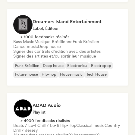
Dreamers Island Entertainment
Label, Éditeur
> 1000 feedbacks réalisés
Bass Music
Musique Brésilienne
Funk Brésilien
Dance music
Deep house
Signer des contrats d’édition avec des artistes
Signer des artistes et/ou sortir leur musique
Funk Brésilien
Deep house
Electronica
Electropop
Future house
Hip-hop
House music
Tech House
ADAD Audio
Playlist
> 4900 feedbacks réalisés
Beats / Lo-fi
Chill / Lo-fi Hip-Hop
Classical music
Country
Drill / Jersey