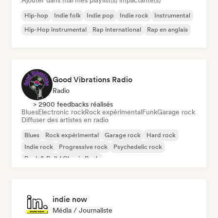
Ajouter dans ma/mes playlist(s) impactante(s)
Hip-hop
Indie folk
Indie pop
Indie rock
Instrumental
Hip-Hop instrumental
Rap international
Rap en anglais
Good Vibrations Radio
Radio
> 2900 feedbacks réalisés
Blues
Electronic rock
Rock expérimental
Funk
Garage rock
Diffuser des artistes en radio
Blues
Rock expérimental
Garage rock
Hard rock
Indie rock
Progressive rock
Psychedelic rock
Rock & Roll / Classic Rock
indie now
Média / Journaliste