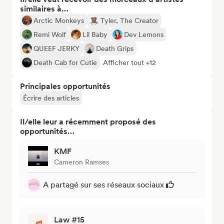
similaires à…
Arctic Monkeys
Tyler, The Creator
Remi Wolf
Lil Baby
Dev Lemons
QUEEF JERKY
Death Grips
Death Cab for Cutie
Afficher tout +12
Principales opportunités
Écrire des articles
Il/elle leur a récemment proposé des
opportunités…
KMF
Cameron Ramses
A partagé sur ses réseaux sociaux
Law #15