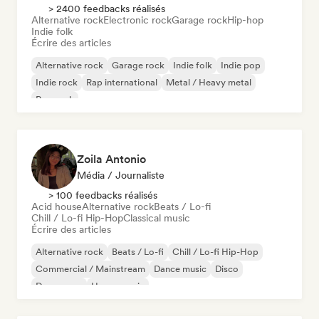
> 2400 feedbacks réalisés
Alternative rock
Electronic rock
Garage rock
Hip-hop
Indie folk
Écrire des articles
Alternative rock
Garage rock
Indie folk
Indie pop
Indie rock
Rap international
Metal / Heavy metal
Pop rock
Zoila Antonio
Média / Journaliste
> 100 feedbacks réalisés
Acid house
Alternative rock
Beats / Lo-fi
Chill / Lo-fi Hip-Hop
Classical music
Écrire des articles
Alternative rock
Beats / Lo-fi
Chill / Lo-fi Hip-Hop
Commercial / Mainstream
Dance music
Disco
Dream pop
House music