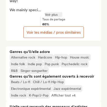
way!

We mainly speci...
Voir plus
Taux de partage
60%
Voir les médias / pros similaires
Genres qu’il/elle adore
Alternative rock
Hardcore
Hip-hop
House music
Indie folk
Indie pop
Pop punk
Psychedelic rock
R&B
Singer-songwriter
Genres qu'ils sont également ouverts à recevoir
Beats / Lo-fi
Chill / Lo-fi Hip-Hop
Electronique expérimental
Jazz expérimental
Indie rock
K-Pop/J-Pop
Afficher tout +4
Il/elle veut recevoir des morceaux d’artistes