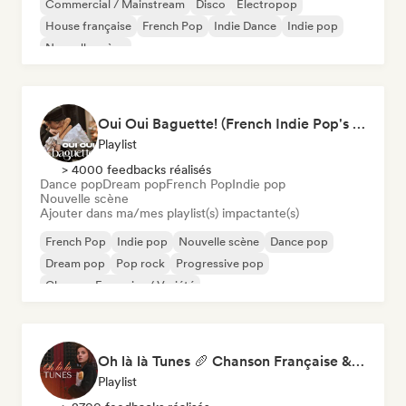
Commercial / Mainstream
Disco
Electropop
House française
French Pop
Indie Dance
Indie pop
Nouvelle scène
Oui Oui Baguette! (French Indie Pop's Finest)
Playlist
> 4000 feedbacks réalisés
Dance pop
Dream pop
French Pop
Indie pop
Nouvelle scène
Ajouter dans ma/mes playlist(s) impactante(s)
French Pop
Indie pop
Nouvelle scène
Dance pop
Dream pop
Pop rock
Progressive pop
Chanson Française / Variété
Oh là là Tunes 🥖 Chanson Française & Nouvelle Scène Française
Playlist