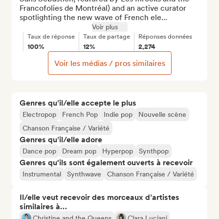
Francofolies de Montréal) and an active curator 
spotlighting the new wave of French ele...
Voir plus
Taux de réponse
Taux de partage
Réponses données
100%
12%
2,274
Voir les médias / pros similaires
Genres qu’il/elle accepte le plus
Electropop
French Pop
Indie pop
Nouvelle scène
Chanson Française / Variété
Genres qu’il/elle adore
Dance pop
Dream pop
Hyperpop
Synthpop
Genres qu'ils sont également ouverts à recevoir
Instrumental
Synthwave
Chanson Française / Variété
Il/elle veut recevoir des morceaux d’artistes
similaires à…
Christine and the Queens
Clara Luciani