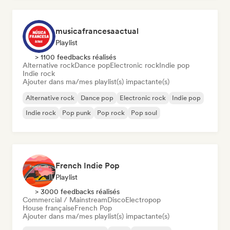
musicafrancesaactual
Playlist
> 1100 feedbacks réalisés
Alternative rock
Dance pop
Electronic rock
Indie pop
Indie rock
Ajouter dans ma/mes playlist(s) impactante(s)
Alternative rock
Dance pop
Electronic rock
Indie pop
Indie rock
Pop punk
Pop rock
Pop soul
French Indie Pop
Playlist
> 3000 feedbacks réalisés
Commercial / Mainstream
Disco
Electropop
House française
French Pop
Ajouter dans ma/mes playlist(s) impactante(s)