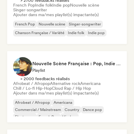
> 2700 feedbacks réalisés
French Pop
Indie folk
Indie pop
Nouvelle scène
Singer-songwriter
Ajouter dans ma/mes playlist(s) impactante(s)
French Pop
Nouvelle scène
Singer-songwriter
Chanson Française / Variété
Indie folk
Indie pop
Nouvelle Scène Française : Pop, Indie & Chanson Émergente
Playlist
> 2000 feedbacks réalisés
Afrobeat / Afropop
Alternative rock
Americana
Chill / Lo-fi Hip-Hop
Cloud Rap / Hip Hop
Ajouter dans ma/mes playlist(s) impactante(s)
Afrobeat / Afropop
Americana
Commercial / Mainstream
Country
Dance pop
Electropop
French Pop
Hip-hop