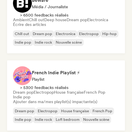
Beware
Média / Journaliste
> 6500 feedbacks réalisés
Ambient
Chill out
Deep house
Dream pop
Electronica
Écrire des articles
Chill out
Dream pop
Electronica
Electropop
Hip-hop
Indie pop
Indie rock
Nouvelle scène
French Indie Playlist ⚡
Playlist
> 5300 feedbacks réalisés
Dream pop
Electropop
House française
French Pop
Indie pop
Ajouter dans ma/mes playlist(s) impactante(s)
Dream pop
Electropop
House française
French Pop
Indie pop
Indie rock
Lofi bedroom
Nouvelle scène