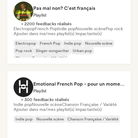
Pas mal non? C'est français
Playlist
> 2200 feedbacks réalisés
Electropop
French Pop
Indie pop
Nouvelle scène
Pop rock
Ajouter dans ma/mes playlist(s) impactante(s)
Electropop
French Pop
Indie pop
Nouvelle scène
Pop rock
Singer-songwriter
Urban pop
Chanson Française / Variété
Emotional French Pop - pour un moment tranquille
Playlist
> 300 feedbacks réalisés
Indie pop
Nouvelle scène
Chanson Française / Variété
Ajouter dans ma/mes playlist(s) impactante(s)
Indie pop
Nouvelle scène
Chanson Française / Variété