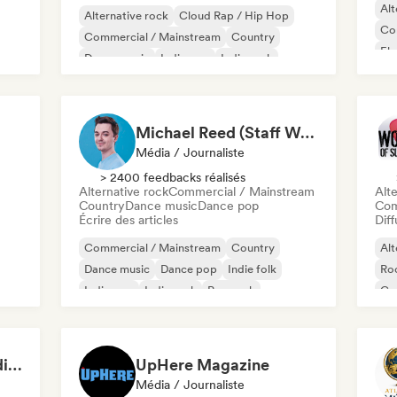
Alt
Alternative rock
Cloud Rap / Hip Hop
Co
Commercial / Mainstream
Country
El
Dance music
Indie pop
Indie rock
Ins
Pop rock
Michael Reed (Staff Writer at Indie Boulevard / Curator)
Média / Journaliste
> 2400 feedbacks réalisés
Alternative rock
Commercial / Mainstream
Alte
Country
Dance music
Dance pop
Com
Écrire des articles
Diff
Commercial / Mainstream
Country
Alt
Dance music
Dance pop
Indie folk
Roc
Indie pop
Indie rock
Pop rock
Co
Ind
Country Town and Indie Folk Valley (by Heartland Highway)
UpHere Magazine
Média / Journaliste