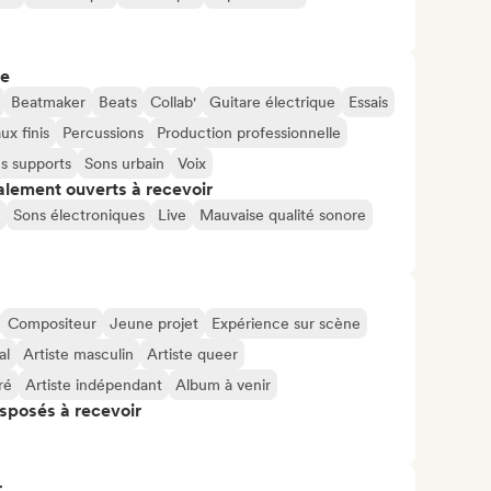
re
Beatmaker
Beats
Collab'
Guitare électrique
Essais
x finis
Percussions
Production professionnelle
s supports
Sons urbain
Voix
alement ouverts à recevoir
Sons électroniques
Live
Mauvaise qualité sonore
Compositeur
Jeune projet
Expérience sur scène
al
Artiste masculin
Artiste queer
ré
Artiste indépendant
Album à venir
isposés à recevoir
..