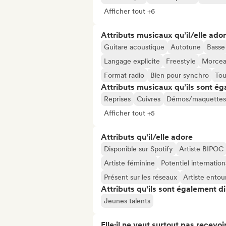
Afficher tout +6
Attributs musicaux qu’il/elle ado
Guitare acoustique
Autotune
Basse
Langage explicite
Freestyle
Morceau
Format radio
Bien pour synchro
Tou
Attributs musicaux qu’ils sont ég
Reprises
Cuivres
Démos/maquettes
Afficher tout +5
Attributs qu'il/elle adore
Disponible sur Spotify
Artiste BIPOC
Artiste féminine
Potentiel internation
Présent sur les réseaux
Artiste entou
Attributs qu'ils sont également d
Jeunes talents
Elle·il ne veut surtout pas recevoir.