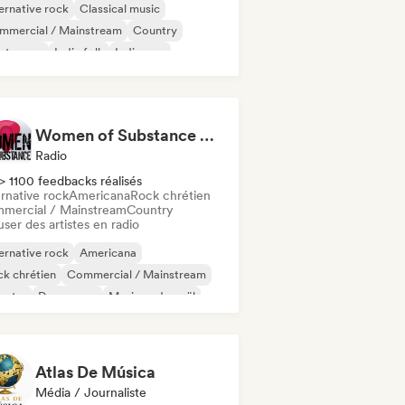
ernative rock
Classical music
mmercial / Mainstream
Country
ectropop
Indie folk
Indie pop
trumental
Women of Substance Radio Podcast (human Female recording or performing artists or female-fronted bands)
Radio
> 1100 feedbacks réalisés
rnative rock
Americana
Rock chrétien
mercial / Mainstream
Country
user des artistes en radio
ernative rock
Americana
k chrétien
Commercial / Mainstream
untry
Dream pop
Musique de noël
ie folk
Atlas De Música
Média / Journaliste