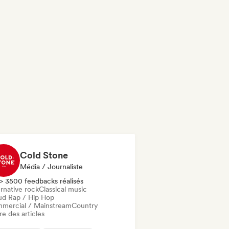
Cold Stone
Média / Journaliste
> 3500 feedbacks réalisés
rnative rock
Classical music
ud Rap / Hip Hop
mercial / Mainstream
Country
re des articles