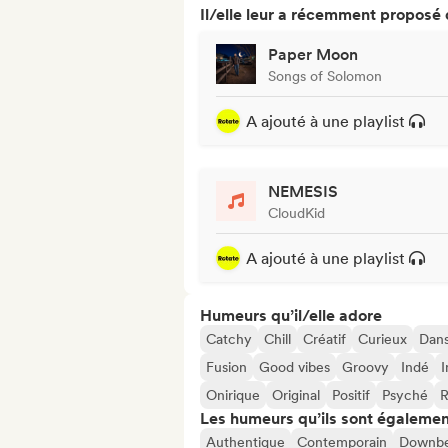
Il/elle leur a récemment proposé
Paper Moon
Songs of Solomon
A ajouté à une playlist
NEMESIS
CloudKid
A ajouté à une playlist
Humeurs qu’il/elle adore
Catchy
Chill
Créatif
Curieux
Dan
Fusion
Good vibes
Groovy
Indé
I
Onirique
Original
Positif
Psyché
R
Les humeurs qu’ils sont égalemen
Authentique
Contemporain
Downbe