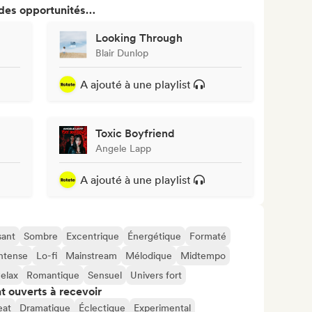
 des opportunités…
Looking Through
Blair Dunlop
A ajouté à une playlist
Toxic Boyfriend
Angele Lapp
A ajouté à une playlist
sant
Sombre
Excentrique
Énergétique
Formaté
ntense
Lo-fi
Mainstream
Mélodique
Midtempo
elax
Romantique
Sensuel
Univers fort
t ouverts à recevoir
at
Dramatique
Éclectique
Experimental