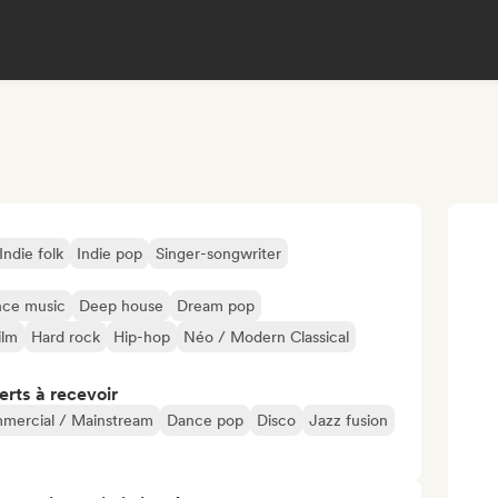
Indie folk
Indie pop
Singer-songwriter
ce music
Deep house
Dream pop
ilm
Hard rock
Hip-hop
Néo / Modern Classical
erts à recevoir
mercial / Mainstream
Dance pop
Disco
Jazz fusion