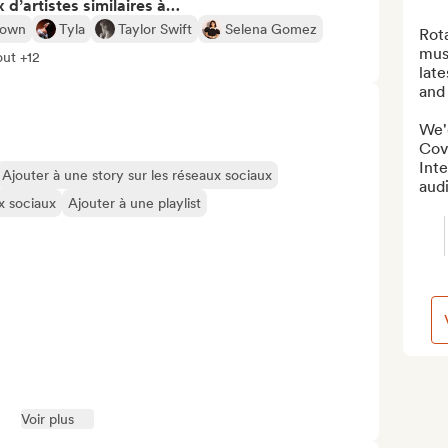
 d’artistes similaires à…
rown
Tyla
Taylor Swift
Selena Gomez
Rot
mus
out +12
late
and 
We'd
Cove
Inte
Ajouter à une story sur les réseaux sociaux
aud
ux sociaux
Ajouter à une playlist
Voir plus