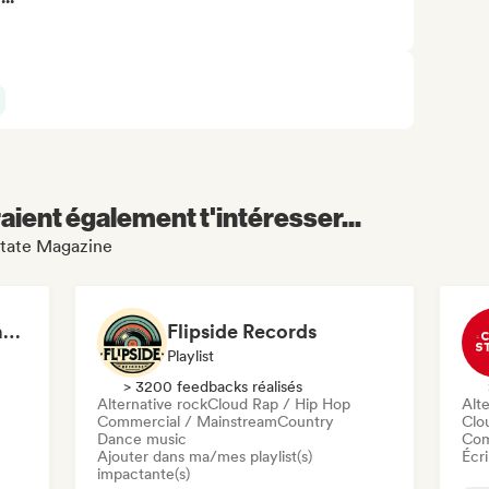
aient également t'intéresser...
Rotate Magazine
Australian Country Radio
Flipside Records
Playlist
> 3200 feedbacks réalisés
Alternative rock
Cloud Rap / Hip Hop
Alte
Commercial / Mainstream
Country
Clo
Dance music
Com
Ajouter dans ma/mes playlist(s)
Écri
impactante(s)