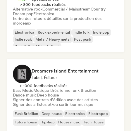
> 800 feedbacks réalisés
Alternative rock
Commercial / Mainstream
Country
Dream pop
Electronica
Ecrire des retours détaillés sur la production des
morceaux
Electronica
Rock expérimental
Indie folk
Indie pop
Indie rock
Metal / Heavy metal
Post punk
Rock & Roll / Classic Rock
Dreamers Island Entertainment
Label, Éditeur
> 1000 feedbacks réalisés
Bass Music
Musique Brésilienne
Funk Brésilien
Dance music
Deep house
Signer des contrats d’édition avec des artistes
Signer des artistes et/ou sortir leur musique
Funk Brésilien
Deep house
Electronica
Electropop
Future house
Hip-hop
House music
Tech House