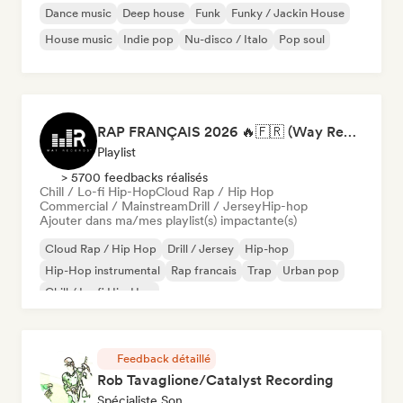
Dance music
Deep house
Funk
Funky / Jackin House
House music
Indie pop
Nu-disco / Italo
Pop soul
RAP FRANÇAIS 2026 🔥🇫🇷 (Way Records)
Playlist
> 5700 feedbacks réalisés
Chill / Lo-fi Hip-Hop
Cloud Rap / Hip Hop
Commercial / Mainstream
Drill / Jersey
Hip-hop
Ajouter dans ma/mes playlist(s) impactante(s)
Cloud Rap / Hip Hop
Drill / Jersey
Hip-hop
Hip-Hop instrumental
Rap francais
Trap
Urban pop
Chill / Lo-fi Hip-Hop
Feedback détaillé
Rob Tavaglione/Catalyst Recording
Spécialiste Son