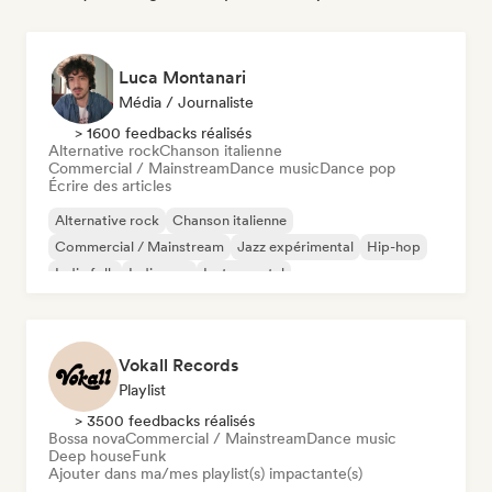
Luca Montanari
Média / Journaliste
> 1600 feedbacks réalisés
Alternative rock
Chanson italienne
Commercial / Mainstream
Dance music
Dance pop
Écrire des articles
Alternative rock
Chanson italienne
Commercial / Mainstream
Jazz expérimental
Hip-hop
Indie folk
Indie pop
Instrumental
Vokall Records
Playlist
> 3500 feedbacks réalisés
Bossa nova
Commercial / Mainstream
Dance music
Deep house
Funk
Ajouter dans ma/mes playlist(s) impactante(s)