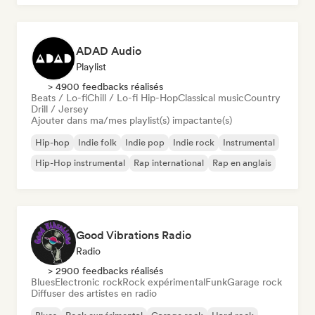
ADAD Audio
Playlist
> 4900 feedbacks réalisés
Beats / Lo-fi
Chill / Lo-fi Hip-Hop
Classical music
Country
Drill / Jersey
Ajouter dans ma/mes playlist(s) impactante(s)
Hip-hop
Indie folk
Indie pop
Indie rock
Instrumental
Hip-Hop instrumental
Rap international
Rap en anglais
Good Vibrations Radio
Radio
> 2900 feedbacks réalisés
Blues
Electronic rock
Rock expérimental
Funk
Garage rock
Diffuser des artistes en radio