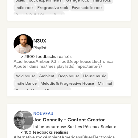
Blues
Rock expérimental
Garage rock
Hard rock
Indie rock
Progressive rock
Psychedelic rock
Rock & Roll / Classic Rock
N3UX
Playlist
> 2800 feedbacks réalisés
Acid house
Ambient
Chill out
Deep house
Electronica
Ajouter dans ma/mes playlist(s) impactante(s)
Acid house
Ambient
Deep house
House music
Indie Dance
Melodic & Progressive House
Minimal
Organic House / Downtempo
NOUVEAU
Joe Donnelly - Content Creator
Influenceur·euse Sur Les Réseaux Sociaux
< 100 feedbacks réalisés
Alternative rock
Ambient
Americana
Blues
Electronica