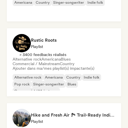
Americana
Country
Singer-songwriter
Indie folk
Rustic Roots
Playlist
> 3400 feedbacks réalisés
Alternative rock
Americana
Blues
Commercial / Mainstream
Country
Ajouter dans ma/mes playlist(s) impactante(s)
Alternative rock
Americana
Country
Indie folk
Pop rock
Singer-songwriter
Blues
Commercial / Mainstream
Hike and Fresh Air 🏞️ Trail-Ready Indie Folk & Acoustic
Playlist