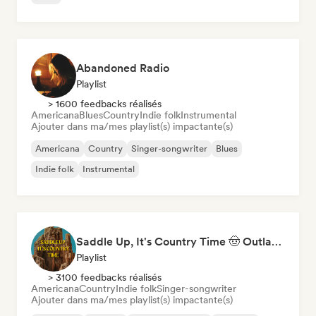
Abandoned Radio
Playlist
> 1600 feedbacks réalisés
Americana
Blues
Country
Indie folk
Instrumental
Ajouter dans ma/mes playlist(s) impactante(s)
Americana
Country
Singer-songwriter
Blues
Indie folk
Instrumental
Saddle Up, It's Country Time 🤠 Outlaw Country, Americana & Country Rock
Playlist
> 3100 feedbacks réalisés
Americana
Country
Indie folk
Singer-songwriter
Ajouter dans ma/mes playlist(s) impactante(s)