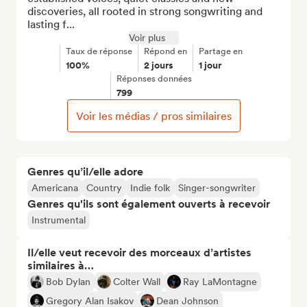
discoveries, all rooted in strong songwriting and 
lasting f...
Voir plus
Taux de réponse
Répond en
Partage en
100%
2 jours
1 jour
Réponses données
799
Voir les médias / pros similaires
Genres qu’il/elle adore
Americana
Country
Indie folk
Singer-songwriter
Genres qu'ils sont également ouverts à recevoir
Instrumental
Il/elle veut recevoir des morceaux d’artistes
similaires à…
Bob Dylan
Colter Wall
Ray LaMontagne
Gregory Alan Isakov
Dean Johnson