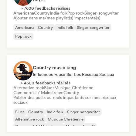
> 7600 feedbacks réalisés
Americana
Country
Indie folk
Pop rock
Singer-songwriter
Ajouter dans ma/mes playlist(s) impactante(s)
Americana
Country
Indie folk
Singer-songwriter
Pop rock
Country music king
Influenceur·euse Sur Les Réseaux Sociaux
> 4600 feedbacks réalisés
Alternative rock
Blues
Musique Chrétienne
Commercial / Mainstream
Country
Publier des posts ou reels impactants sur mes réseaux
sociaux
Blues
Country
Indie folk
Singer-songwriter
Alternative rock
Musique Chrétienne
Commercial / Mainstream
Musique de noël