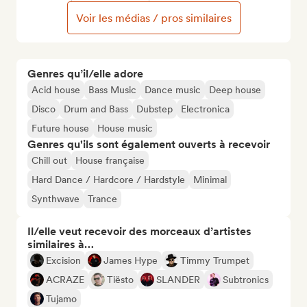
Voir les médias / pros similaires
Genres qu’il/elle adore
Acid house
Bass Music
Dance music
Deep house
Disco
Drum and Bass
Dubstep
Electronica
Future house
House music
Genres qu'ils sont également ouverts à recevoir
Chill out
House française
Hard Dance / Hardcore / Hardstyle
Minimal
Synthwave
Trance
Il/elle veut recevoir des morceaux d’artistes
similaires à…
Excision
James Hype
Timmy Trumpet
ACRAZE
Tiësto
SLANDER
Subtronics
Tujamo