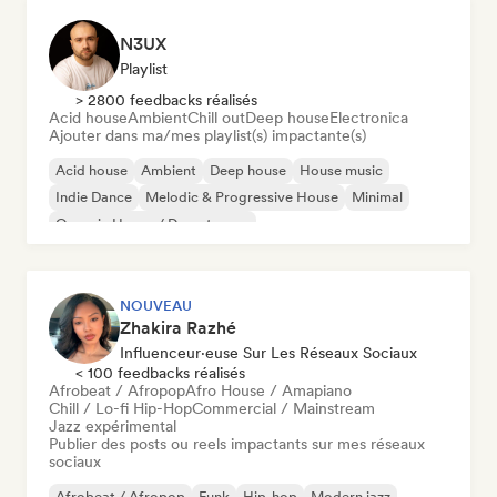
N3UX
Playlist
> 2800 feedbacks réalisés
Acid house
Ambient
Chill out
Deep house
Electronica
Ajouter dans ma/mes playlist(s) impactante(s)
Acid house
Ambient
Deep house
House music
Indie Dance
Melodic & Progressive House
Minimal
Organic House / Downtempo
NOUVEAU
Zhakira Razhé
Influenceur·euse Sur Les Réseaux Sociaux
< 100 feedbacks réalisés
Afrobeat / Afropop
Afro House / Amapiano
Chill / Lo-fi Hip-Hop
Commercial / Mainstream
Jazz expérimental
Publier des posts ou reels impactants sur mes réseaux
sociaux
Afrobeat / Afropop
Funk
Hip-hop
Modern jazz