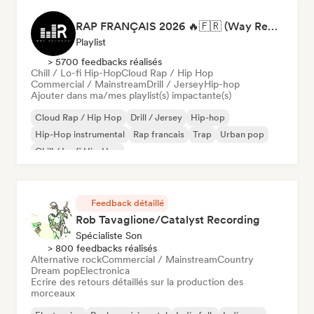
RAP FRANÇAIS 2026 🔥🇫🇷 (Way Records)
Playlist
> 5700 feedbacks réalisés
Chill / Lo-fi Hip-Hop
Cloud Rap / Hip Hop
Commercial / Mainstream
Drill / Jersey
Hip-hop
Ajouter dans ma/mes playlist(s) impactante(s)
Cloud Rap / Hip Hop
Drill / Jersey
Hip-hop
Hip-Hop instrumental
Rap francais
Trap
Urban pop
Chill / Lo-fi Hip-Hop
Feedback détaillé
Rob Tavaglione/Catalyst Recording
Spécialiste Son
> 800 feedbacks réalisés
Alternative rock
Commercial / Mainstream
Country
Dream pop
Electronica
Ecrire des retours détaillés sur la production des
morceaux