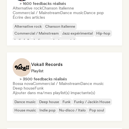
> 1600 feedbacks réalisés
Alternative rock
Chanson italienne
Commercial / Mainstream
Dance music
Dance pop
Écrire des articles
Alternative rock
Chanson italienne
Commercial / Mainstream
Jazz expérimental
Hip-hop
Indie folk
Indie pop
Instrumental
Vokall Records
Playlist
> 3500 feedbacks réalisés
Bossa nova
Commercial / Mainstream
Dance music
Deep house
Funk
Ajouter dans ma/mes playlist(s) impactante(s)
Dance music
Deep house
Funk
Funky / Jackin House
House music
Indie pop
Nu-disco / Italo
Pop soul