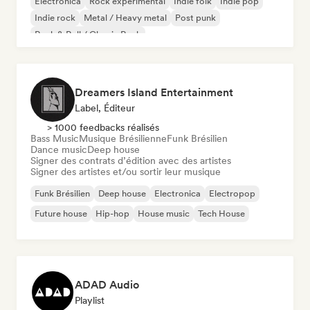
Electronica
Rock expérimental
Indie folk
Indie pop
Indie rock
Metal / Heavy metal
Post punk
Rock & Roll / Classic Rock
Dreamers Island Entertainment
Label, Éditeur
> 1000 feedbacks réalisés
Bass Music
Musique Brésilienne
Funk Brésilien
Dance music
Deep house
Signer des contrats d’édition avec des artistes
Signer des artistes et/ou sortir leur musique
Funk Brésilien
Deep house
Electronica
Electropop
Future house
Hip-hop
House music
Tech House
ADAD Audio
Playlist