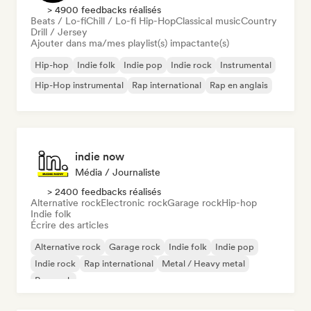
> 4900 feedbacks réalisés
Beats / Lo-fi
Chill / Lo-fi Hip-Hop
Classical music
Country
Drill / Jersey
Ajouter dans ma/mes playlist(s) impactante(s)
Hip-hop
Indie folk
Indie pop
Indie rock
Instrumental
Hip-Hop instrumental
Rap international
Rap en anglais
indie now
Média / Journaliste
> 2400 feedbacks réalisés
Alternative rock
Electronic rock
Garage rock
Hip-hop
Indie folk
Écrire des articles
Alternative rock
Garage rock
Indie folk
Indie pop
Indie rock
Rap international
Metal / Heavy metal
Pop rock