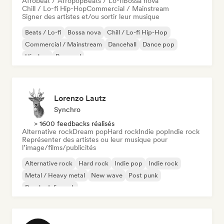
Afrobeat / Afropop
Beats / Lo-fi
Bossa nova
Chill / Lo-fi Hip-Hop
Commercial / Mainstream
Signer des artistes et/ou sortir leur musique
Beats / Lo-fi
Bossa nova
Chill / Lo-fi Hip-Hop
Commercial / Mainstream
Dancehall
Dance pop
Hip-hop
Pop soul
Lorenzo Lautz
Synchro
> 1600 feedbacks réalisés
Alternative rock
Dream pop
Hard rock
Indie pop
Indie rock
Représenter des artistes ou leur musique pour
l’image/films/publicités
Alternative rock
Hard rock
Indie pop
Indie rock
Metal / Heavy metal
New wave
Post punk
Psychedelic rock