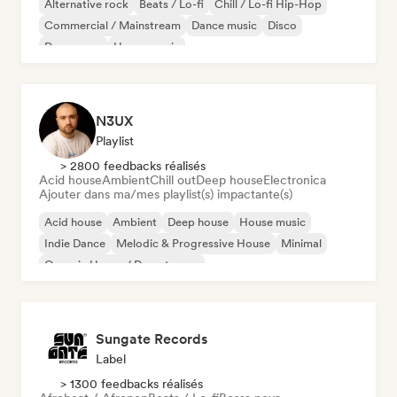
Alternative rock
Beats / Lo-fi
Chill / Lo-fi Hip-Hop
Commercial / Mainstream
Dance music
Disco
Dream pop
House music
N3UX
Playlist
> 2800 feedbacks réalisés
Acid house
Ambient
Chill out
Deep house
Electronica
Ajouter dans ma/mes playlist(s) impactante(s)
Acid house
Ambient
Deep house
House music
Indie Dance
Melodic & Progressive House
Minimal
Organic House / Downtempo
Sungate Records
Label
> 1300 feedbacks réalisés