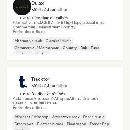
Dulaxi
Média / Journaliste
> 3000 feedbacks réalisés
Alternative rock
Chill / Lo-fi Hip-Hop
Classical music
Commercial / Mainstream
Country
Écrire des articles
Alternative rock
Classical music
Commercial / Mainstream
Country
Dub
Funk
Hardcore
Hip-hop
Tracktor
Média / Journaliste
> 600 feedbacks réalisés
Acid house
Afrobeat / Afropop
Alternative rock
Beats / Lo-fi
Chill House
Écrire des articles
Afrobeat / Afropop
Alternative rock
Dance music
Dream pop
Electronic rock
Electropop
French Pop