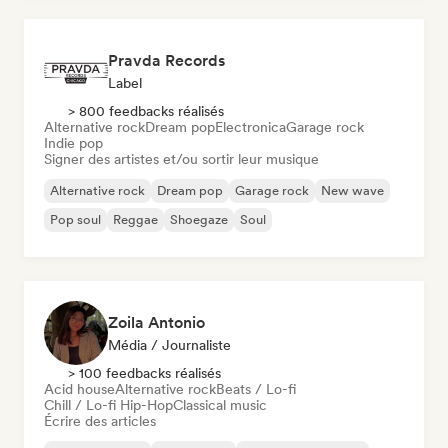
Pravda Records
Label
> 800 feedbacks réalisés
Alternative rock
Dream pop
Electronica
Garage rock
Indie pop
Signer des artistes et/ou sortir leur musique
Alternative rock
Dream pop
Garage rock
New wave
Pop soul
Reggae
Shoegaze
Soul
Zoila Antonio
Média / Journaliste
> 100 feedbacks réalisés
Acid house
Alternative rock
Beats / Lo-fi
Chill / Lo-fi Hip-Hop
Classical music
Écrire des articles