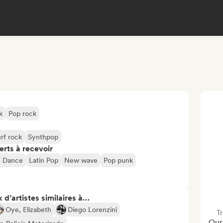
k
Pop rock
rf rock
Synthpop
erts à recevoir
e Dance
Latin Pop
New wave
Pop punk
 d’artistes similaires à…
Oye, Elizabeth
Diego Lorenzini
T
Our 