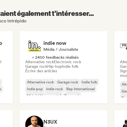
aient également t'intéresser...
isco Intrépido
o
indie now
Média / Journaliste
> 2400 feedbacks réalisés
l
Alternative rock
Electronic rock
Alte
Garage rock
Hip-hop
Indie folk
Gar
Écrire des articles
Sign
mus
k
Alternative rock
Garage rock
Indie folk
Alt
k
Indie pop
Indie rock
Rap international
Ga
Metal / Heavy metal
Pop rock
Re
N3UX