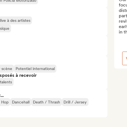
n Policía Motorizado
foc
dist
part
ive à des artistes
revi
earl
usique
in t
r scène
Potentiel international
isposés à recevoir
talents
..
p Hop
Dancehall
Death / Thrash
Drill / Jersey