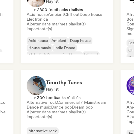
Playlist
> 2800 feedbacks réalisés
fi
Acid house
Ambient
Chill out
Deep house
Afr
Electronica
Bos
Ajouter dans ma/mes playlist(s)
Com
impactante(s)
Sign
mus
Acid house
Ambient
Deep house
Bea
House music
Indie Dance
Chi
c
Melodic & Progressive House
Minimal
Co
Organic House / Downtempo
Da
Timothy Tunes
Playlist
> 300 feedbacks réalisés
sco
Alternative rock
Commercial / Mainstream
Afr
Dance music
Dance pop
Dream pop
Ame
ive
Ajouter dans ma/mes playlist(s)
Cou
impactante(s)
Ajo
imp
Alternative rock
Am