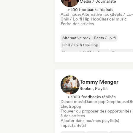
Média / Journaliste
> 100 feedbacks réalisés
Acid house
Alternative rock
Beats / Lo-
Chill / Lo-fi Hip-Hop
Classical music
Écrire des articles
Alternative rock
Beats / Lo-fi
Chill / Lo-fi Hip-Hop
Commercial / Mainstream
Dance musi
Disco
Dream pop
House music
Tommy Menger
Booker, Playlist
> 1800 feedbacks réalisés
Dance music
Dance pop
Deep house
Di
Electropop
Trouver ou proposer des opportunités l
à des artistes
Ajouter dans ma/mes playlist(s)
impactante(s)