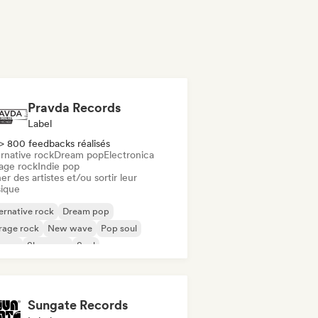
Pravda Records
Label
> 800 feedbacks réalisés
rnative rock
Dream pop
Electronica
age rock
Indie pop
er des artistes et/ou sortir leur
ique
ernative rock
Dream pop
rage rock
New wave
Pop soul
ggae
Shoegaze
Soul
Sungate Records