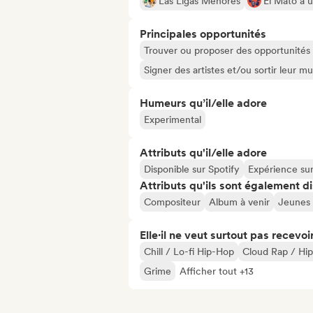
Las Ligas Menores
El Mató a u
Principales opportunités
Trouver ou proposer des opportunités l
Signer des artistes et/ou sortir leur m
Humeurs qu’il/elle adore
Experimental
Attributs qu'il/elle adore
Disponible sur Spotify
Expérience su
Attributs qu'ils sont également d
Compositeur
Album à venir
Jeunes 
Elle·il ne veut surtout pas recevoir.
Chill / Lo-fi Hip-Hop
Cloud Rap / Hi
Grime
Afficher tout +13