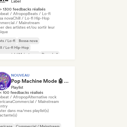
Label
> 1300 feedbacks réalisés
obeat / Afropop
Beats / Lo-fi
sa nova
Chill / Lo-fi Hip-Hop
mercial / Mainstream
er des artistes et/ou sortir leur
ique
ts / Lo-fi
Bossa nova
ll / Lo-fi Hip-Hop
mmercial / Mainstream
Dancehall
nce pop
Hip-hop
Pop soul
NOUVEAU
Pop Machine Mode 🤖 AI Music, Indie Pop & Dream Pop
Playlist
< 100 feedbacks réalisés
obeat / Afropop
Alternative rock
ricana
Commercial / Mainstream
ntry
uter dans ma/mes playlist(s)
actante(s)
ericana
Commercial / Mainstream