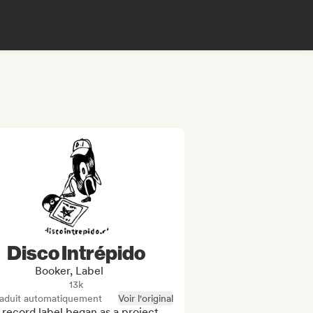
Disco Intrépido
Booker, Label
13k
raduit automatiquement
Voir l'original
record label began as a project 