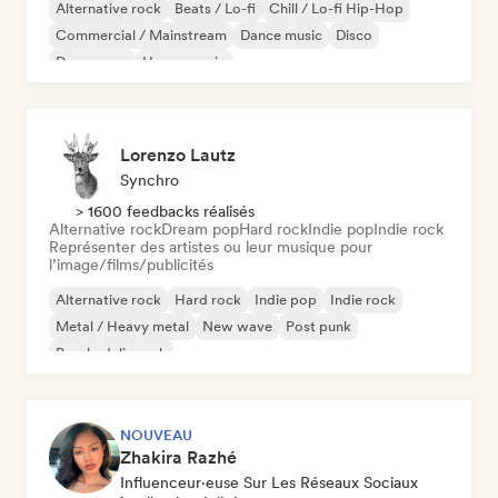
Alternative rock
Beats / Lo-fi
Chill / Lo-fi Hip-Hop
Commercial / Mainstream
Dance music
Disco
Dream pop
House music
Lorenzo Lautz
Synchro
> 1600 feedbacks réalisés
Alternative rock
Dream pop
Hard rock
Indie pop
Indie rock
Représenter des artistes ou leur musique pour
l’image/films/publicités
Alternative rock
Hard rock
Indie pop
Indie rock
Metal / Heavy metal
New wave
Post punk
Psychedelic rock
NOUVEAU
Zhakira Razhé
Influenceur·euse Sur Les Réseaux Sociaux