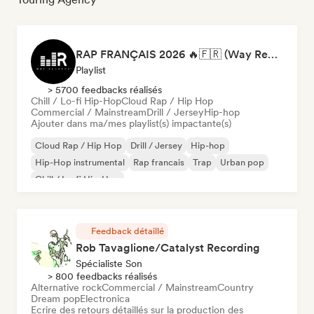
RAP FRANÇAIS 2026 🔥🇫🇷 (Way Records)
Playlist
> 5700 feedbacks réalisés
Chill / Lo-fi Hip-Hop
Cloud Rap / Hip Hop
Commercial / Mainstream
Drill / Jersey
Hip-hop
Ajouter dans ma/mes playlist(s) impactante(s)
Cloud Rap / Hip Hop
Drill / Jersey
Hip-hop
Hip-Hop instrumental
Rap francais
Trap
Urban pop
Chill / Lo-fi Hip-Hop
Feedback détaillé
Rob Tavaglione/Catalyst Recording
Spécialiste Son
> 800 feedbacks réalisés
Alternative rock
Commercial / Mainstream
Country
Dream pop
Electronica
Ecrire des retours détaillés sur la production des