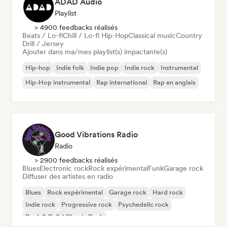
ADAD Audio
Playlist
> 4900 feedbacks réalisés
Beats / Lo-fi
Chill / Lo-fi Hip-Hop
Classical music
Country
Drill / Jersey
Ajouter dans ma/mes playlist(s) impactante(s)
Hip-hop
Indie folk
Indie pop
Indie rock
Instrumental
Hip-Hop instrumental
Rap international
Rap en anglais
Good Vibrations Radio
Radio
> 2900 feedbacks réalisés
Blues
Electronic rock
Rock expérimental
Funk
Garage rock
Diffuser des artistes en radio
Blues
Rock expérimental
Garage rock
Hard rock
Indie rock
Progressive rock
Psychedelic rock
Rock & Roll / Classic Rock