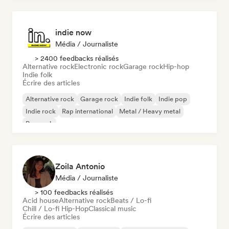
indie now
Média / Journaliste
> 2400 feedbacks réalisés
Alternative rock
Electronic rock
Garage rock
Hip-hop
Indie folk
Écrire des articles
Alternative rock
Garage rock
Indie folk
Indie pop
Indie rock
Rap international
Metal / Heavy metal
Pop rock
Zoila Antonio
Média / Journaliste
> 100 feedbacks réalisés
Acid house
Alternative rock
Beats / Lo-fi
Chill / Lo-fi Hip-Hop
Classical music
Écrire des articles