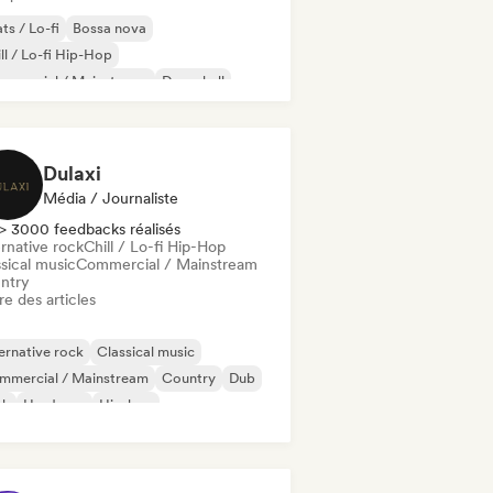
ts / Lo-fi
Bossa nova
ll / Lo-fi Hip-Hop
mmercial / Mainstream
Dancehall
nce pop
Hip-hop
Pop soul
Dulaxi
Média / Journaliste
> 3000 feedbacks réalisés
rnative rock
Chill / Lo-fi Hip-Hop
sical music
Commercial / Mainstream
ntry
re des articles
ernative rock
Classical music
mmercial / Mainstream
Country
Dub
nk
Hardcore
Hip-hop