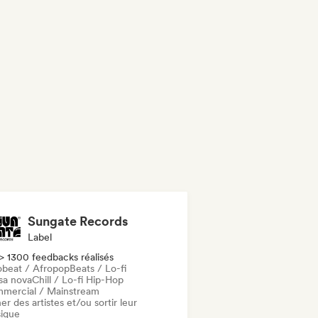
Sungate Records
Label
> 1300 feedbacks réalisés
obeat / Afropop
Beats / Lo-fi
sa nova
Chill / Lo-fi Hip-Hop
mercial / Mainstream
er des artistes et/ou sortir leur
ique