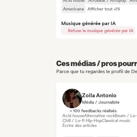
Acid house
Afrobeat / Afropop
Afr
Americana
Afficher tout +75
Musique générée par IA
Refuse la musique générée par IA
Ces médias / pros pourr
Parce que tu regardes le profil de 
Zoila Antonio
Média / Journaliste
> 100 feedbacks réalisés
Acid house
Alternative rock
Beats / Lo-
Chill / Lo-fi Hip-Hop
Classical music
Écrire des articles