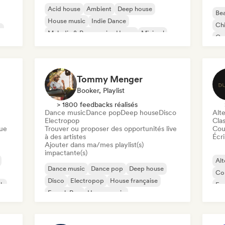
Acid house
Ambient
Deep house
Bea
House music
Indie Dance
Chi
c
Melodic & Progressive House
Minimal
Co
Organic House / Downtempo
Da
Tommy Menger
Booker, Playlist
> 1800 feedbacks réalisés
Dance music
Dance pop
Deep house
Disco
Alte
Electropop
Clas
que
Trouver ou proposer des opportunités live
Cou
à des artistes
Écri
Ajouter dans ma/mes playlist(s)
impactante(s)
Alt
Dance music
Dance pop
Deep house
Co
Disco
Electropop
House française
ck
Fu
French Pop
House music