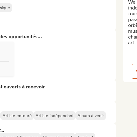
We 
ind
usique
foun
pass
orbi
mus
 des opportunités…
cham
art..
t ouverts à recevoir
Artiste entouré
Artiste indépendant
Album à venir
..