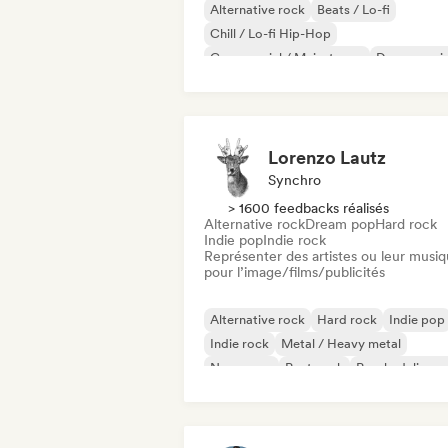
Alternative rock
Beats / Lo-fi
Chill / Lo-fi Hip-Hop
Commercial / Mainstream
Dance musi
Disco
Dream pop
House music
Lorenzo Lautz
Synchro
> 1600 feedbacks réalisés
Alternative rock
Dream pop
Hard rock
Indie pop
Indie rock
Représenter des artistes ou leur musi
pour l’image/films/publicités
Alternative rock
Hard rock
Indie pop
Indie rock
Metal / Heavy metal
New wave
Post punk
Psychedelic ro