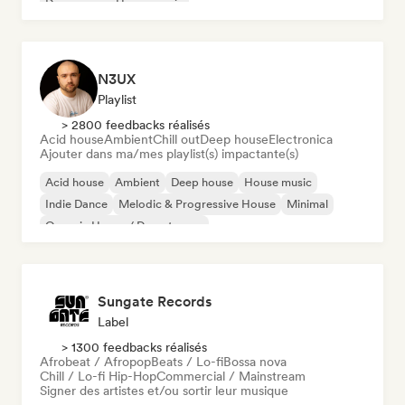
Dream pop
House music
N3UX
Playlist
> 2800 feedbacks réalisés
Acid house
Ambient
Chill out
Deep house
Electronica
Ajouter dans ma/mes playlist(s) impactante(s)
Acid house
Ambient
Deep house
House music
Indie Dance
Melodic & Progressive House
Minimal
Organic House / Downtempo
Sungate Records
Label
> 1300 feedbacks réalisés
Afrobeat / Afropop
Beats / Lo-fi
Bossa nova
Chill / Lo-fi Hip-Hop
Commercial / Mainstream
Signer des artistes et/ou sortir leur musique