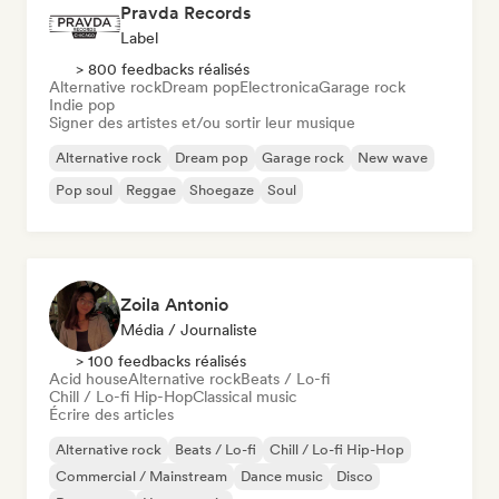
Pravda Records
Label
> 800 feedbacks réalisés
Alternative rock
Dream pop
Electronica
Garage rock
Indie pop
Signer des artistes et/ou sortir leur musique
Alternative rock
Dream pop
Garage rock
New wave
Pop soul
Reggae
Shoegaze
Soul
Zoila Antonio
Média / Journaliste
> 100 feedbacks réalisés
Acid house
Alternative rock
Beats / Lo-fi
Chill / Lo-fi Hip-Hop
Classical music
Écrire des articles
Alternative rock
Beats / Lo-fi
Chill / Lo-fi Hip-Hop
Commercial / Mainstream
Dance music
Disco