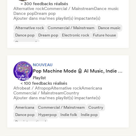
> 300 feedbacks réalisés
Alternative rock
Commercial / Mainstream
Dance music
Dance pop
Dream pop
Ajouter dans ma/mes playlist(s) impactante(s)
Alternative rock
Commercial / Mainstream
Dance music
Dance pop
Dream pop
Electronic rock
Future house
Garage rock
NOUVEAU
Pop Machine Mode 🤖 AI Music, Indie Pop & Dream Pop
Playlist
< 100 feedbacks réalisés
Afrobeat / Afropop
Alternative rock
Americana
Commercial / Mainstream
Country
Ajouter dans ma/mes playlist(s) impactante(s)
Americana
Commercial / Mainstream
Country
Dance pop
Hyperpop
Indie folk
Indie pop
Pop international