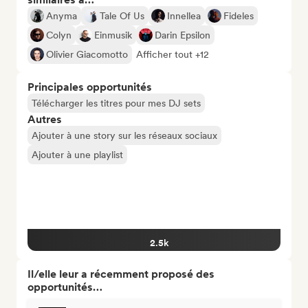
Anyma
Tale Of Us
Innellea
Fideles
Colyn
Einmusik
Darin Epsilon
Olivier Giacomotto
Afficher tout +12
Principales opportunités
Télécharger les titres pour mes DJ sets
Autres
Ajouter à une story sur les réseaux sociaux
Ajouter à une playlist
2.5k
Il/elle leur a récemment proposé des
opportunités…