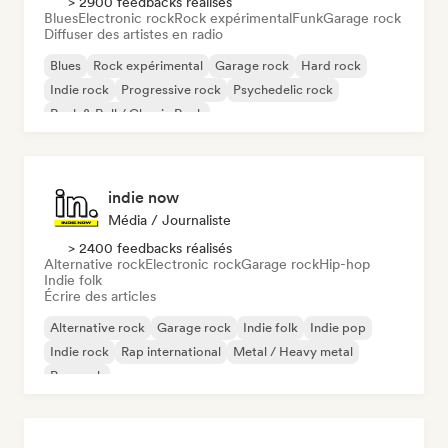
> 2900 feedbacks réalisés
Blues
Electronic rock
Rock expérimental
Funk
Garage rock
Diffuser des artistes en radio
Blues
Rock expérimental
Garage rock
Hard rock
Indie rock
Progressive rock
Psychedelic rock
Rock & Roll / Classic Rock
indie now
Média / Journaliste
> 2400 feedbacks réalisés
Alternative rock
Electronic rock
Garage rock
Hip-hop
Indie folk
Écrire des articles
Alternative rock
Garage rock
Indie folk
Indie pop
Indie rock
Rap international
Metal / Heavy metal
Pop rock