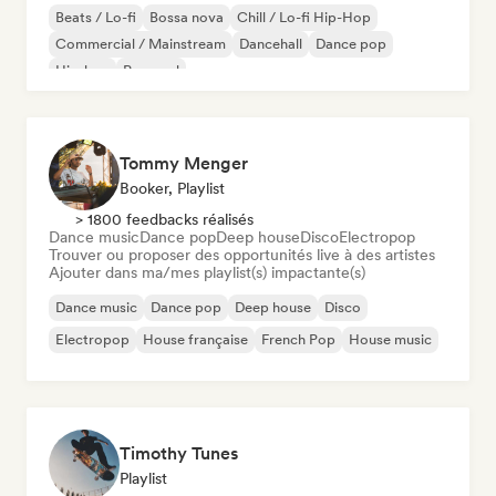
Beats / Lo-fi
Bossa nova
Chill / Lo-fi Hip-Hop
Commercial / Mainstream
Dancehall
Dance pop
Hip-hop
Pop soul
Tommy Menger
Booker, Playlist
> 1800 feedbacks réalisés
Dance music
Dance pop
Deep house
Disco
Electropop
Trouver ou proposer des opportunités live à des artistes
Ajouter dans ma/mes playlist(s) impactante(s)
Dance music
Dance pop
Deep house
Disco
Electropop
House française
French Pop
House music
Timothy Tunes
Playlist