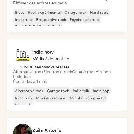
Diffuser des artistes en radio
Blues
Rock expérimental
Garage rock
Hard rock
Indie rock
Progressive rock
Psychedelic rock
Rock & Roll / Classic Rock
indie now
Média / Journaliste
> 2400 feedbacks réalisés
Alternative rock
Electronic rock
Garage rock
Hip-hop
Indie folk
Écrire des articles
Alternative rock
Garage rock
Indie folk
Indie pop
Indie rock
Rap international
Metal / Heavy metal
Pop rock
Zoila Antonio