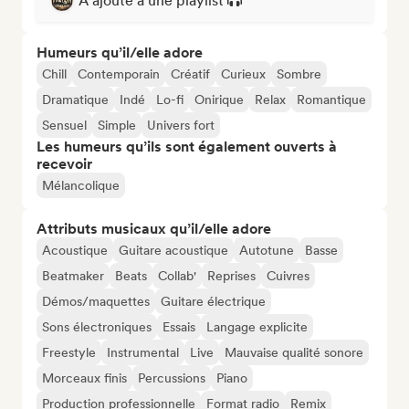
A ajouté à une playlist
Humeurs qu’il/elle adore
Chill
Contemporain
Créatif
Curieux
Sombre
Dramatique
Indé
Lo-fi
Onirique
Relax
Romantique
Sensuel
Simple
Univers fort
Les humeurs qu’ils sont également ouverts à
recevoir
Mélancolique
Attributs musicaux qu’il/elle adore
Acoustique
Guitare acoustique
Autotune
Basse
Beatmaker
Beats
Collab'
Reprises
Cuivres
Démos/maquettes
Guitare électrique
Sons électroniques
Essais
Langage explicite
Freestyle
Instrumental
Live
Mauvaise qualité sonore
Morceaux finis
Percussions
Piano
Production professionnelle
Format radio
Remix