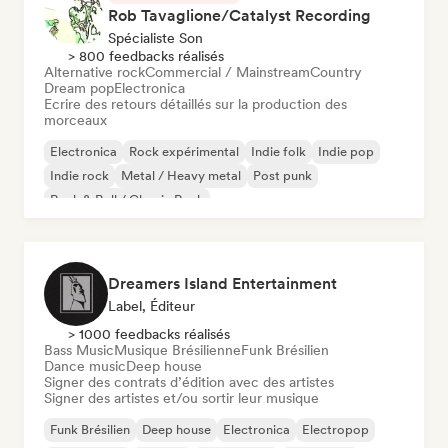
Rob Tavaglione/Catalyst Recording
Spécialiste Son
> 800 feedbacks réalisés
Alternative rock
Commercial / Mainstream
Country
Dream pop
Electronica
Ecrire des retours détaillés sur la production des
morceaux
Electronica
Rock expérimental
Indie folk
Indie pop
Indie rock
Metal / Heavy metal
Post punk
Rock & Roll / Classic Rock
Dreamers Island Entertainment
Label, Éditeur
> 1000 feedbacks réalisés
Bass Music
Musique Brésilienne
Funk Brésilien
Dance music
Deep house
Signer des contrats d’édition avec des artistes
Signer des artistes et/ou sortir leur musique
Funk Brésilien
Deep house
Electronica
Electropop