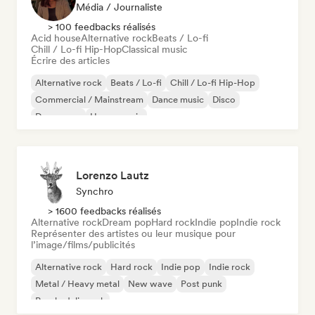
Média / Journaliste
> 100 feedbacks réalisés
Acid house
Alternative rock
Beats / Lo-fi
Chill / Lo-fi Hip-Hop
Classical music
Écrire des articles
Alternative rock
Beats / Lo-fi
Chill / Lo-fi Hip-Hop
Commercial / Mainstream
Dance music
Disco
Dream pop
House music
Lorenzo Lautz
Synchro
> 1600 feedbacks réalisés
Alternative rock
Dream pop
Hard rock
Indie pop
Indie rock
Représenter des artistes ou leur musique pour
l’image/films/publicités
Alternative rock
Hard rock
Indie pop
Indie rock
Metal / Heavy metal
New wave
Post punk
Psychedelic rock