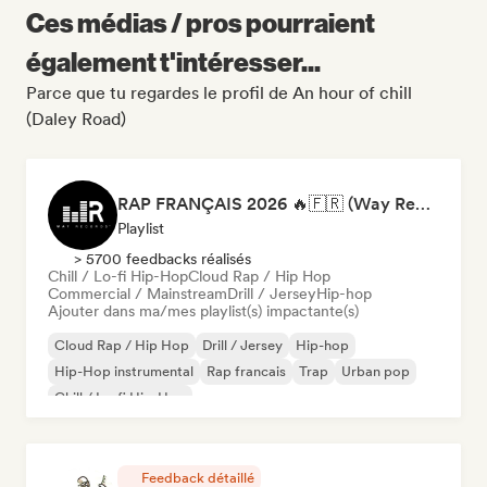
Ces médias / pros pourraient
également t'intéresser...
Parce que tu regardes le profil de An hour of chill
(Daley Road)
RAP FRANÇAIS 2026 🔥🇫🇷 (Way Records)
Playlist
> 5700 feedbacks réalisés
Chill / Lo-fi Hip-Hop
Cloud Rap / Hip Hop
Commercial / Mainstream
Drill / Jersey
Hip-hop
Ajouter dans ma/mes playlist(s) impactante(s)
Cloud Rap / Hip Hop
Drill / Jersey
Hip-hop
Hip-Hop instrumental
Rap francais
Trap
Urban pop
Chill / Lo-fi Hip-Hop
Feedback détaillé