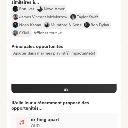
similaires à…
Bon Iver
Novo Amor
James Vincent McMorrow
Taylor Swift
Noah Kahan
Mumford & Sons
Bob Dylan
SYML
Afficher tout +2
Principales opportunités
Ajouter dans ma/mes playlist(s) impactante(s)
4k
Il/elle leur a récemment proposé des
opportunités…
drifting apart
OUD