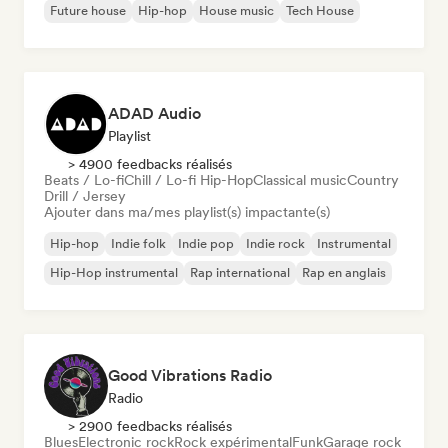
Future house
Hip-hop
House music
Tech House
ADAD Audio
Playlist
> 4900 feedbacks réalisés
Beats / Lo-fi
Chill / Lo-fi Hip-Hop
Classical music
Country
Drill / Jersey
Ajouter dans ma/mes playlist(s) impactante(s)
Hip-hop
Indie folk
Indie pop
Indie rock
Instrumental
Hip-Hop instrumental
Rap international
Rap en anglais
Good Vibrations Radio
Radio
> 2900 feedbacks réalisés
Blues
Electronic rock
Rock expérimental
Funk
Garage rock