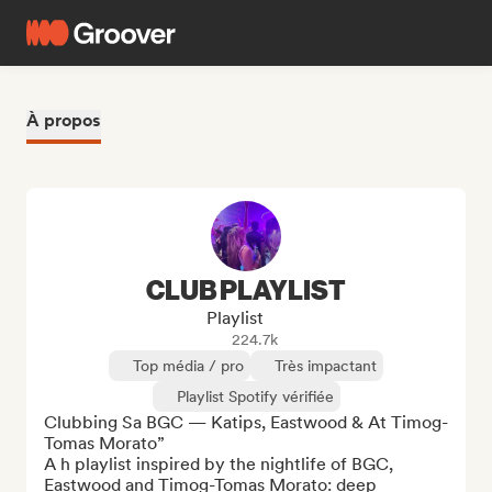
À propos
CLUB PLAYLIST
Playlist
224.7k
Top média / pro
Très impactant
Playlist Spotify vérifiée
Clubbing Sa BGC — Katips, Eastwood & At Timog-
Tomas Morato”

A h playlist inspired by the nightlife of BGC, 
Eastwood and Timog-Tomas Morato: deep 