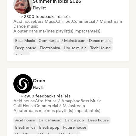
Summer in ibiza 2026
Playlist
> 2800 feedbacks réalisés
Acid house
Bass Music
Chill out
Commercial / Mainstream
Dance music
Ajouter dans ma/mes playlist(s) impactante(s)
Bass Music
Commercial / Mainstream
Dance music
Deep house
Electronica
House music
Tech House
Techno
Orion
Playlist
> 3900 feedbacks réalisés
Acid house
Afro House / Amapiano
Bass Music
Chill House
Commercial / Mainstream
Ajouter dans ma/mes playlist(s) impactante(s)
Acid house
Dance music
Dance pop
Deep house
Electronica
Electropop
Future house
Hard Dance / Hardcore / Hardstyle