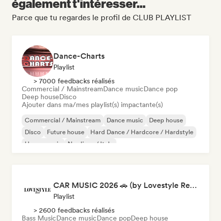
également t'intéresser...
Parce que tu regardes le profil de CLUB PLAYLIST
Dance-Charts
Playlist
> 7000 feedbacks réalisés
Commercial / Mainstream
Dance music
Dance pop
Deep house
Disco
Ajouter dans ma/mes playlist(s) impactante(s)
Commercial / Mainstream
Dance music
Deep house
Disco
Future house
Hard Dance / Hardcore / Hardstyle
House music
Nu-disco / Italo
CAR MUSIC 2026 🚗 (by Lovestyle Records)
Playlist
> 2600 feedbacks réalisés
Bass Music
Dance music
Dance pop
Deep house