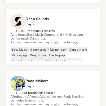
Deep Sounds
Playlist
> 2700 feedbacks réalisés
Acid house
Bass Music
Commercial / Mainstream
Dance music
Dance pop
Ajouter dans ma/mes playlist(s) impactante(s)
Bass Music
Commercial / Mainstream
Dance music
Dance pop
Deep house
Electropop
Hard Dance / Hardcore / Hardstyle
House music
Pace Makers
Playlist
> 2000 feedbacks réalisés
Afrobeat / Afropop
Alternative rock
Funk Brésilien
Dancehall
Dance music
Ajouter dans ma/mes playlist(s) impactante(s)