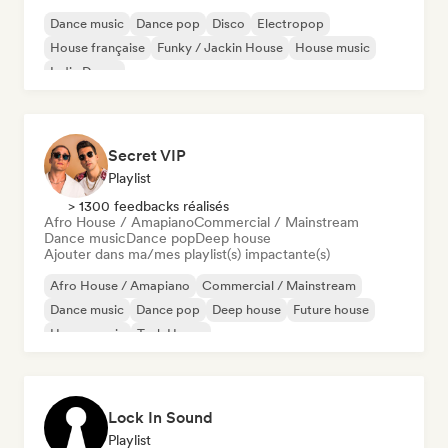
Dance music
Dance pop
Disco
Electropop
House française
Funky / Jackin House
House music
Indie Dance
Secret VIP
Playlist
> 1300 feedbacks réalisés
Afro House / Amapiano
Commercial / Mainstream
Dance music
Dance pop
Deep house
Ajouter dans ma/mes playlist(s) impactante(s)
Afro House / Amapiano
Commercial / Mainstream
Dance music
Dance pop
Deep house
Future house
House music
Tech House
Lock In Sound
Playlist