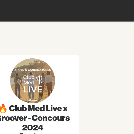
🔥 Club Med Live x
roover - Concours
2024