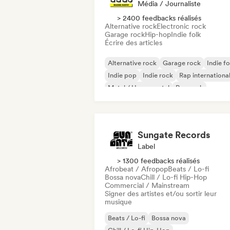
Média / Journaliste
> 2400 feedbacks réalisés
Alternative rock
Electronic rock
Garage rock
Hip-hop
Indie folk
Écrire des articles
Alternative rock
Garage rock
Indie fo
Indie pop
Indie rock
Rap internationa
Metal / Heavy metal
Pop rock
Sungate Records
Label
> 1300 feedbacks réalisés
Afrobeat / Afropop
Beats / Lo-fi
Bossa nova
Chill / Lo-fi Hip-Hop
Commercial / Mainstream
Signer des artistes et/ou sortir leur
musique
Beats / Lo-fi
Bossa nova