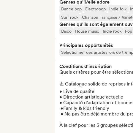
Genres qu’il/elle adore
Dance pop
Electropop
Indie folk
I
Surf rock
Chanson Française / Variét
Genres qu'ils sont également ouv
Disco
House music
Indie rock
Pop 
Principales opportunités
Sélectionner des artistes lors de tremp
Conditions d'inscription
Quels critères pour être sélectionn
⚠️ Catalogue solide de reprises int
• Live de qualité

• Direction artistique actuelle

• Capacité d’adaptation et bonnes 
 •Family & kids friendly

 • Ne pas être déjà membre du programme Club Med Live 

À la clef pour les 5 groupes sélecti