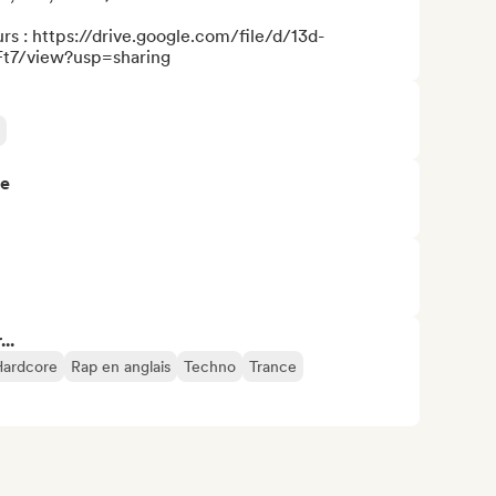
 : https://drive.google.com/file/d/13d-
7/view?usp=sharing
re
..
Hardcore
Rap en anglais
Techno
Trance