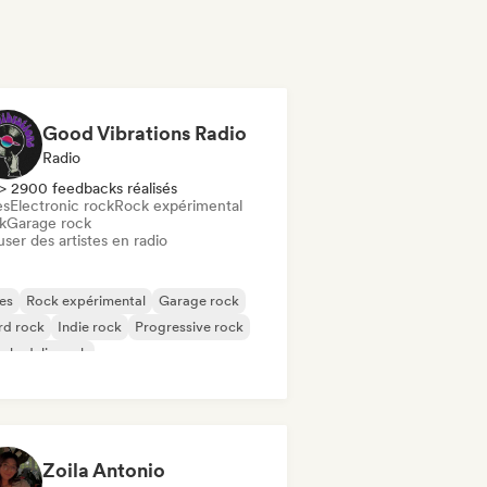
Good Vibrations Radio
Radio
> 2900 feedbacks réalisés
es
Electronic rock
Rock expérimental
k
Garage rock
user des artistes en radio
es
Rock expérimental
Garage rock
rd rock
Indie rock
Progressive rock
chedelic rock
k & Roll / Classic Rock
Zoila Antonio