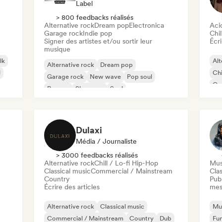
Label
> 800 feedbacks réalisés
Alternative rock
Dream pop
Electronica
Aci
Garage rock
Indie pop
Chil
Signer des artistes et/ou sortir leur
Écri
musique
lk
Alt
Alternative rock
Dream pop
l
Chi
Garage rock
New wave
Pop soul
Co
Reggae
Shoegaze
Soul
Di
Dulaxi
Média / Journaliste
> 3000 feedbacks réalisés
Alternative rock
Chill / Lo-fi Hip-Hop
Mus
Classical music
Commercial / Mainstream
Clas
Country
Publ
Écrire des articles
mes
Alternative rock
Classical music
Mus
Commercial / Mainstream
Country
Dub
Fu