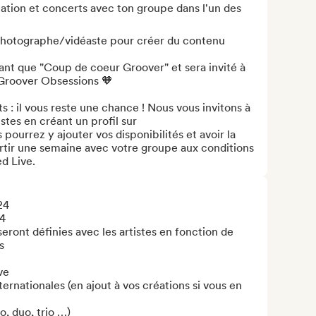
tion et concerts avec ton groupe dans l'un des 
 photographe/vidéaste pour créer du contenu 
tant que "Coup de coeur Groover" et sera invité à 
 Groover Obsessions 🧡

s : il vous reste une chance ! Nous vous invitons à 
tes en créant un profil sur 
ourrez y ajouter vos disponibilités et avoir la 
rtir une semaine avec votre groupe aux conditions 
d Live.
4

4

seront définies avec les artistes en fonction de 


e

ernationales (en ajout à vos créations si vous en 
, duo, trio …)
