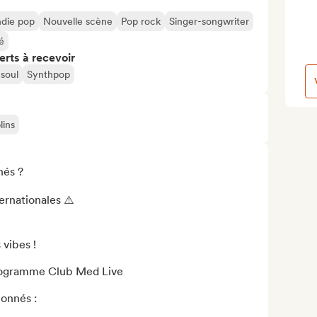
ndie pop
Nouvelle scène
Pop rock
Singer-songwriter
é
erts à recevoir
soul
Synthpop
lins
és ?

ernationales ⚠️

vibes !

onnés :
