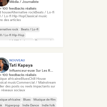
Média / Journaliste
> 100 feedbacks réalisés
d house
Alternative rock
Beats / Lo-fi
l / Lo-fi Hip-Hop
Classical music
re des articles
ernative rock
Beats / Lo-fi
ll / Lo-fi Hip-Hop
mmercial / Mainstream
Dance music
sco
Dream pop
House music
NOUVEAU
Tati Kapaya
Influenceur·euse Sur Les Réseaux Sociaux
< 100 feedbacks réalisés
ique africaine
Blues
Chill House
sical music
Commercial / Mainstream
ier des posts ou reels impactants sur
 réseaux sociaux
ique africaine
Blues
Musique de film
nk
Hyperpop
Indie Dance
Indie folk