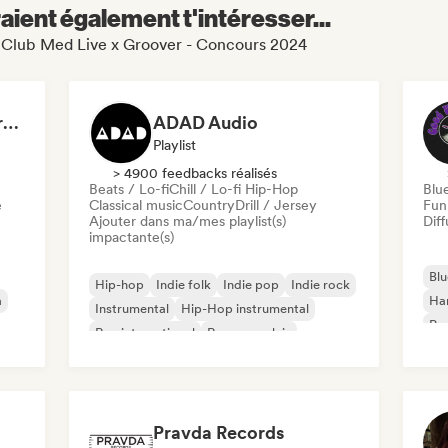
aient également t'intéresser...
🔥 Club Med Live x Groover - Concours 2024
Dreamers Island Entertainment
ADAD Audio
Playlist
> 4900 feedbacks réalisés
Beats / Lo-fi
Chill / Lo-fi Hip-Hop
Blu
e
Classical music
Country
Drill / Jersey
Fun
Ajouter dans ma/mes playlist(s)
Diff
impactante(s)
Blu
Hip-hop
Indie folk
Indie pop
Indie rock
a
Ha
Instrumental
Hip-Hop instrumental
Psy
Rap international
Rap en anglais
Roc
Pravda Records