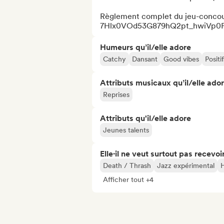
Règlement complet du jeu-concours
7Hlx0VOd53G879hQ2pt_hwiVp0Ft
Humeurs qu’il/elle adore
Catchy
Dansant
Good vibes
Positif
Attributs musicaux qu’il/elle ado
Reprises
Attributs qu'il/elle adore
Jeunes talents
Elle·il ne veut surtout pas recevoir.
Death / Thrash
Jazz expérimental
Afficher tout +4