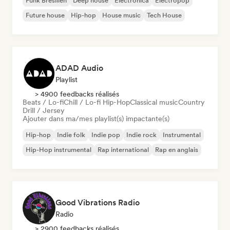
Funk Brésilien
Deep house
Electronica
Electropop
Future house
Hip-hop
House music
Tech House
ADAD Audio
Playlist
> 4900 feedbacks réalisés
Beats / Lo-fi
Chill / Lo-fi Hip-Hop
Classical music
Country
Drill / Jersey
Ajouter dans ma/mes playlist(s) impactante(s)
Hip-hop
Indie folk
Indie pop
Indie rock
Instrumental
Hip-Hop instrumental
Rap international
Rap en anglais
Good Vibrations Radio
Radio
> 2900 feedbacks réalisés