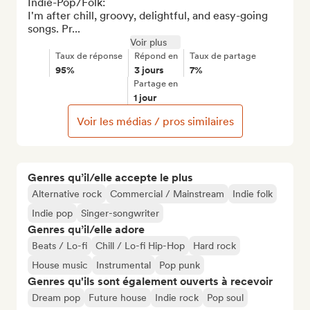
Indie-Pop/Folk:

I'm after chill, groovy, delightful, and easy-going 
songs. Pr...
Voir plus
Taux de réponse
Répond en
Taux de partage
95%
3 jours
7%
Partage en
1 jour
Voir les médias / pros similaires
Genres qu’il/elle accepte le plus
Alternative rock
Commercial / Mainstream
Indie folk
Indie pop
Singer-songwriter
Genres qu’il/elle adore
Beats / Lo-fi
Chill / Lo-fi Hip-Hop
Hard rock
House music
Instrumental
Pop punk
Genres qu'ils sont également ouverts à recevoir
Dream pop
Future house
Indie rock
Pop soul