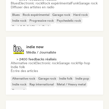
Blues
Electronic rock
Rock expérimental
Funk
Garage rock
Diffuser des artistes en radio
Blues
Rock expérimental
Garage rock
Hard rock
Indie rock
Progressive rock
Psychedelic rock
Rock & Roll / Classic Rock
indie now
Média / Journaliste
> 2400 feedbacks réalisés
Alternative rock
Electronic rock
Garage rock
Hip-hop
Indie folk
Écrire des articles
Alternative rock
Garage rock
Indie folk
Indie pop
Indie rock
Rap international
Metal / Heavy metal
Pop rock