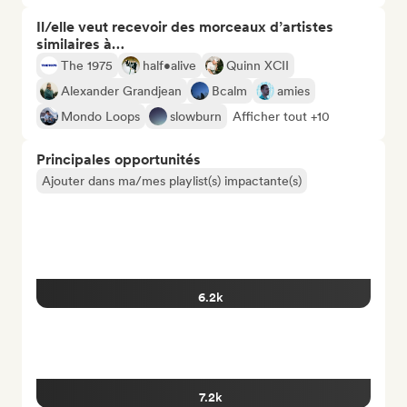
Il/elle veut recevoir des morceaux d’artistes
similaires à…
The 1975
half•alive
Quinn XCII
Alexander Grandjean
Bcalm
amies
Mondo Loops
slowburn
Afficher tout +10
Principales opportunités
Ajouter dans ma/mes playlist(s) impactante(s)
6.2k
7.2k