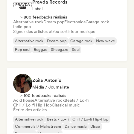
Pravda Records
Label
> 800 feedbacks réalisés
Alternative rock
Dream pop
Electronica
Garage rock
Indie pop
Signer des artistes et/ou sortir leur musique
Alternative rock
Dream pop
Garage rock
New wave
Pop soul
Reggae
Shoegaze
Soul
Zoila Antonio
Média / Journaliste
> 100 feedbacks réalisés
Acid house
Alternative rock
Beats / Lo-fi
Chill / Lo-fi Hip-Hop
Classical music
Écrire des articles
Alternative rock
Beats / Lo-fi
Chill / Lo-fi Hip-Hop
Commercial / Mainstream
Dance music
Disco
Dream pop
House music