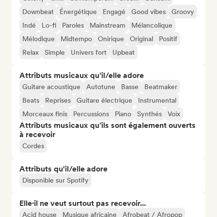
Downbeat
Énergétique
Engagé
Good vibes
Groovy
Indé
Lo-fi
Paroles
Mainstream
Mélancolique
Mélodique
Midtempo
Onirique
Original
Positif
Relax
Simple
Univers fort
Upbeat
Attributs musicaux qu’il/elle adore
Guitare acoustique
Autotune
Basse
Beatmaker
Beats
Reprises
Guitare électrique
Instrumental
Morceaux finis
Percussions
Piano
Synthés
Voix
Attributs musicaux qu’ils sont également ouverts
à recevoir
Cordes
Attributs qu'il/elle adore
Disponible sur Spotify
Elle·il ne veut surtout pas recevoir...
Acid house
Musique africaine
Afrobeat / Afropop