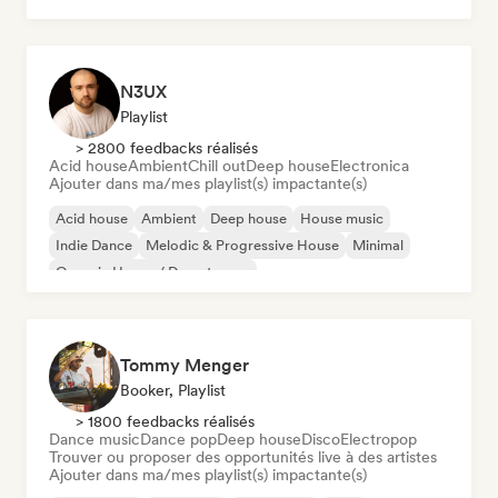
N3UX
Playlist
> 2800 feedbacks réalisés
Acid house
Ambient
Chill out
Deep house
Electronica
Ajouter dans ma/mes playlist(s) impactante(s)
Acid house
Ambient
Deep house
House music
Indie Dance
Melodic & Progressive House
Minimal
Organic House / Downtempo
Tommy Menger
Booker, Playlist
> 1800 feedbacks réalisés
Dance music
Dance pop
Deep house
Disco
Electropop
Trouver ou proposer des opportunités live à des artistes
Ajouter dans ma/mes playlist(s) impactante(s)