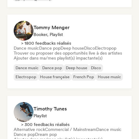
Hip-hop
Pop soul
Tommy Menger
Booker, Playlist
> 1800 feedbacks réalisés
Dance music
Dance pop
Deep house
Disco
Electropop
Trouver ou proposer des opportunités live à des artistes
Ajouter dans ma/mes playlist(s) impactante(s)
Dance music
Dance pop
Deep house
Disco
Electropop
House française
French Pop
House music
Timothy Tunes
Playlist
> 300 feedbacks réalisés
Alternative rock
Commercial / Mainstream
Dance music
Dance pop
Dream pop