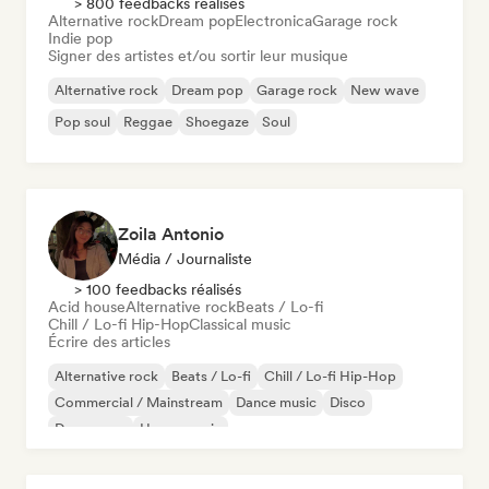
> 800 feedbacks réalisés
Alternative rock
Dream pop
Electronica
Garage rock
Indie pop
Signer des artistes et/ou sortir leur musique
Alternative rock
Dream pop
Garage rock
New wave
Pop soul
Reggae
Shoegaze
Soul
Zoila Antonio
Média / Journaliste
> 100 feedbacks réalisés
Acid house
Alternative rock
Beats / Lo-fi
Chill / Lo-fi Hip-Hop
Classical music
Écrire des articles
Alternative rock
Beats / Lo-fi
Chill / Lo-fi Hip-Hop
Commercial / Mainstream
Dance music
Disco
Dream pop
House music