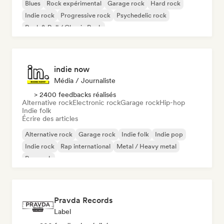
Blues
Rock expérimental
Garage rock
Hard rock
Indie rock
Progressive rock
Psychedelic rock
Rock & Roll / Classic Rock
indie now
Média / Journaliste
> 2400 feedbacks réalisés
Alternative rock
Electronic rock
Garage rock
Hip-hop
Indie folk
Écrire des articles
Alternative rock
Garage rock
Indie folk
Indie pop
Indie rock
Rap international
Metal / Heavy metal
Pop rock
Pravda Records
Label