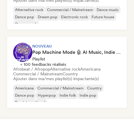
Ajouter dans ma/mes playlist(s) impactante(s)
Alternative rock
Commercial / Mainstream
Dance music
Dance pop
Dream pop
Electronic rock
Future house
Garage rock
NOUVEAU
Pop Machine Mode 🤖 AI Music, Indie Pop & Dream Pop
Playlist
< 100 feedbacks réalisés
Afrobeat / Afropop
Alternative rock
Americana
Commercial / Mainstream
Country
Ajouter dans ma/mes playlist(s) impactante(s)
Americana
Commercial / Mainstream
Country
Dance pop
Hyperpop
Indie folk
Indie pop
Pop international