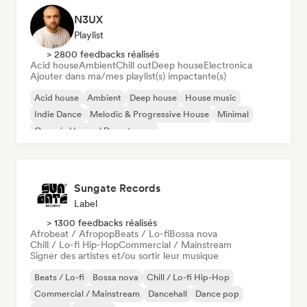
N3UX
Playlist
> 2800 feedbacks réalisés
Acid house
Ambient
Chill out
Deep house
Electronica
Ajouter dans ma/mes playlist(s) impactante(s)
Acid house
Ambient
Deep house
House music
Indie Dance
Melodic & Progressive House
Minimal
Organic House / Downtempo
Sungate Records
Label
> 1300 feedbacks réalisés
Afrobeat / Afropop
Beats / Lo-fi
Bossa nova
Chill / Lo-fi Hip-Hop
Commercial / Mainstream
Signer des artistes et/ou sortir leur musique
Beats / Lo-fi
Bossa nova
Chill / Lo-fi Hip-Hop
Commercial / Mainstream
Dancehall
Dance pop