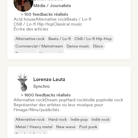
Média / Journaliste
> 100 feedbacks réalisés
Acid house
Alternative rock
Beats / Lo-fi
Chill / Lo-fi Hip-Hop
Classical music
Écrire des articles
Alternative rock
Beats / Lo-fi
Chill / Lo-fi Hip-Hop
Commercial / Mainstream
Dance music
Disco
Dream pop
House music
Lorenzo Lautz
Synchro
> 1600 feedbacks réalisés
Alternative rock
Dream pop
Hard rock
Indie pop
Indie rock
Représenter des artistes ou leur musique pour
l’image/films/publicités
Alternative rock
Hard rock
Indie pop
Indie rock
Metal / Heavy metal
New wave
Post punk
Psychedelic rock