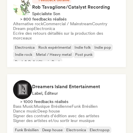
Rob Tavaglione/Catalyst Recording
Spécialiste Son
> 800 feedbacks réalisés
Alternative rock
Commercial / Mainstream
Country
Dream pop
Electronica
Ecrire des retours détaillés sur la production des
morceaux
Electronica
Rock expérimental
Indie folk
Indie pop
Indie rock
Metal / Heavy metal
Post punk
Rock & Roll / Classic Rock
Dreamers Island Entertainment
Label, Éditeur
> 1000 feedbacks réalisés
Bass Music
Musique Brésilienne
Funk Brésilien
Dance music
Deep house
Signer des contrats d’édition avec des artistes
Signer des artistes et/ou sortir leur musique
Funk Brésilien
Deep house
Electronica
Electropop