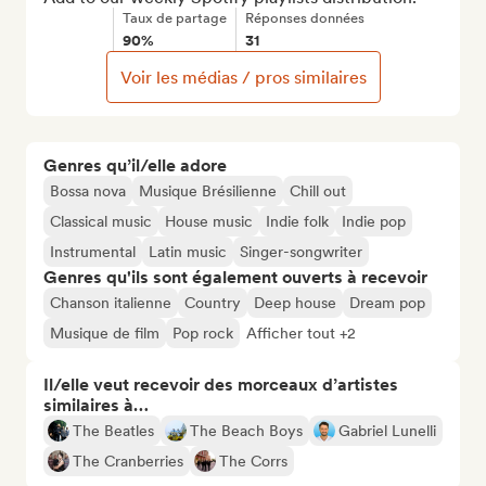
Taux de partage
Réponses données
90%
31
Voir les médias / pros similaires
Genres qu’il/elle adore
Bossa nova
Musique Brésilienne
Chill out
Classical music
House music
Indie folk
Indie pop
Instrumental
Latin music
Singer-songwriter
Genres qu'ils sont également ouverts à recevoir
Chanson italienne
Country
Deep house
Dream pop
Musique de film
Pop rock
Afficher tout +2
Il/elle veut recevoir des morceaux d’artistes
similaires à…
The Beatles
The Beach Boys
Gabriel Lunelli
The Cranberries
The Corrs