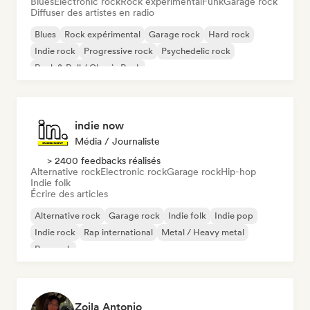
Blues
Electronic rock
Rock expérimental
Funk
Garage rock
Diffuser des artistes en radio
Blues
Rock expérimental
Garage rock
Hard rock
Indie rock
Progressive rock
Psychedelic rock
Rock & Roll / Classic Rock
indie now
Média / Journaliste
> 2400 feedbacks réalisés
Alternative rock
Electronic rock
Garage rock
Hip-hop
Indie folk
Écrire des articles
Alternative rock
Garage rock
Indie folk
Indie pop
Indie rock
Rap international
Metal / Heavy metal
Pop rock
Zoila Antonio