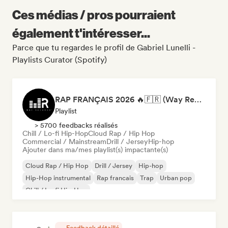
Ces médias / pros pourraient
également t'intéresser...
Parce que tu regardes le profil de Gabriel Lunelli -
Playlists Curator (Spotify)
RAP FRANÇAIS 2026 🔥🇫🇷 (Way Records)
Playlist
> 5700 feedbacks réalisés
Chill / Lo-fi Hip-Hop
Cloud Rap / Hip Hop
Commercial / Mainstream
Drill / Jersey
Hip-hop
Ajouter dans ma/mes playlist(s) impactante(s)
Cloud Rap / Hip Hop
Drill / Jersey
Hip-hop
Hip-Hop instrumental
Rap francais
Trap
Urban pop
Chill / Lo-fi Hip-Hop
Feedback détaillé