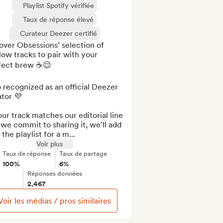
Playlist Spotify vérifiée
Taux de réponse élevé
Curateur Deezer certifié
ver Obsessions’ selection of 
ow tracks to pair with your 
ect brew ☕️😌

 recognized as an official Deezer 
tor 💜

our track matches our editorial line 
we commit to sharing it, we'll add 
o the playlist for a m...
Voir plus
Taux de réponse
Taux de partage
100%
6%
Réponses données
2,467
Voir les médias / pros similaires