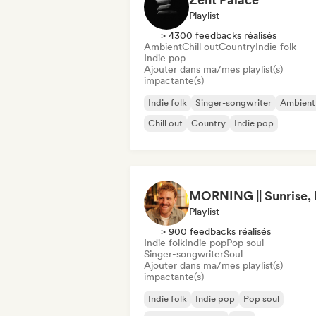
Playlist
> 4300 feedbacks réalisés
Ambient
Chill out
Country
Indie folk
Indie pop
Ajouter dans ma/mes playlist(s)
impactante(s)
Indie folk
Singer-songwriter
Ambient
Chill out
Country
Indie pop
Playlist
> 900 feedbacks réalisés
Indie folk
Indie pop
Pop soul
Singer-songwriter
Soul
Ajouter dans ma/mes playlist(s)
impactante(s)
Indie folk
Indie pop
Pop soul