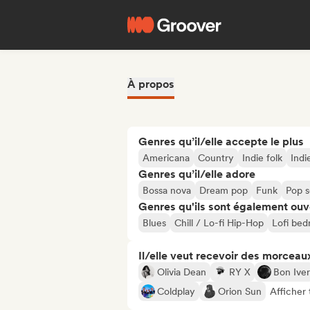
À propos
Genres qu’il/elle accepte le plus
Americana
Country
Indie folk
Indi
Genres qu’il/elle adore
Bossa nova
Dream pop
Funk
Pop s
Genres qu'ils sont également ouv
Blues
Chill / Lo-fi Hip-Hop
Lofi be
Il/elle veut recevoir des morceaux
Olivia Dean
RY X
Bon Iver
Coldplay
Orion Sun
Afficher 