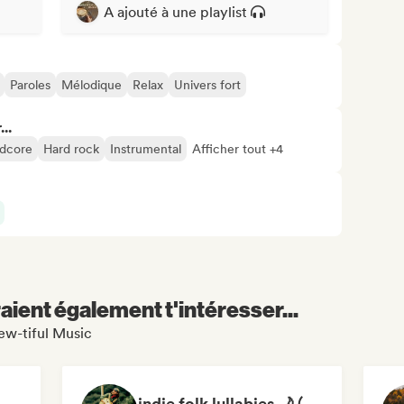
A ajouté à une playlist
Paroles
Mélodique
Relax
Univers fort
..
dcore
Hard rock
Instrumental
Afficher tout +4
aient également t'intéresser...
rew-tiful Music
indie folk lullabies 🌙 (by okay alright)