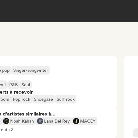
e pop
Singer-songwriter
oul
R&B
Soul
erts à recevoir
droom
Pop rock
Shoegaze
Surf rock
 d’artistes similaires à…
Noah Kahan
Lana Del Rey
MACEY
tout +2