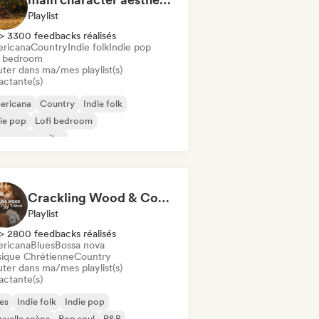
Playlist
> 3300 feedbacks réalisés
ricana
Country
Indie folk
Indie pop
i bedroom
uter dans ma/mes playlist(s)
actante(s)
ericana
Country
Indie folk
ie pop
Lofi bedroom
ger-songwriter
Crackling Wood & Cozy Vibes 🔥 Singer-Songwriter, Dream Pop & Bedroom Pop
Playlist
> 2800 feedbacks réalisés
ricana
Blues
Bossa nova
ique Chrétienne
Country
uter dans ma/mes playlist(s)
actante(s)
es
Indie folk
Indie pop
velle scène
Pop soul
R&B