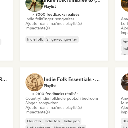
Playlist
> 3000 feedbacks réalisés
Indie folk
Singer-songwriter
Ame
Ajouter dans ma/mes playlist(s)
Lof
impactante(s)
Ajo
imp
Indie folk
Singer-songwriter
Am
Ind
Sin
MORNING || Sunrise, Relaxing & Chill (by Beau van Leeuwen)
Indie Folk Essentials · by Essential Playlists
Playlist
> 2100 feedbacks réalisés
Country
Indie folk
Indie pop
Lofi bedroom
Ame
Singer-songwriter
Mus
Ajouter dans ma/mes playlist(s)
Ajo
impactante(s)
imp
Country
Indie folk
Indie pop
Blu
Lofi bedroom
Singer-songwriter
Nou