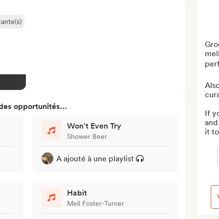
ante(s)
Groo
mell
perf
Also
cura
 des opportunités…
If y
and 
Won't Even Try
it t
Shower Beer
A ajouté à une playlist
Habit
Meli Foster-Turner