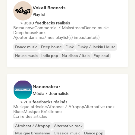
Vokall Records
Playlist
> 3500 feedbacks réalisés
Bossa nova
Commercial / Mainstream
Dance music
Deep house
Funk
Ajouter dans ma/mes playlist(s) impactante(s)
Dance music
Deep house
Funk
Funky / Jackin House
House music
Indie pop
Nu-disco / Italo
Pop soul
Nacionalizar
Média / Journaliste
> 700 feedbacks réalisés
Musique africaine
Afrobeat / Afropop
Alternative rock
Blues
Musique Brésilienne
Écrire des articles
Afrobeat / Afropop
Alternative rock
Musique Brésilienne
Classical music
Dance pop