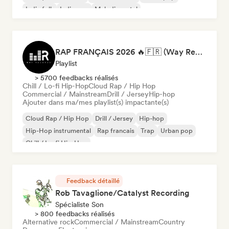
Indie folk
Indie pop
Melodic metal
RAP FRANÇAIS 2026 🔥🇫🇷 (Way Records)
Playlist
> 5700 feedbacks réalisés
Chill / Lo-fi Hip-Hop
Cloud Rap / Hip Hop
Commercial / Mainstream
Drill / Jersey
Hip-hop
Ajouter dans ma/mes playlist(s) impactante(s)
Cloud Rap / Hip Hop
Drill / Jersey
Hip-hop
Hip-Hop instrumental
Rap francais
Trap
Urban pop
Chill / Lo-fi Hip-Hop
Feedback détaillé
Rob Tavaglione/Catalyst Recording
Spécialiste Son
> 800 feedbacks réalisés
Alternative rock
Commercial / Mainstream
Country