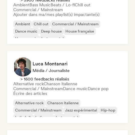
> 5900 feedbacks réalisés
Ambient
Bass Music
Beats / Lo-fi
Chill out
Commercial / Mainstream
Ajouter dans ma/mes playlist(s) impactante(s)
Ambient
Chill out
Commercial / Mainstream
Dance music
Deep house
House française
House music
Instrumental
Luca Montanari
Média / Journaliste
> 1600 feedbacks réalisés
Alternative rock
Chanson italienne
Commercial / Mainstream
Dance music
Dance pop
Écrire des articles
Alternative rock
Chanson italienne
Commercial / Mainstream
Jazz expérimental
Hip-hop
Indie folk
Indie pop
Instrumental