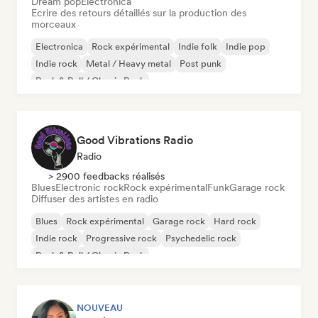
Dream pop
Electronica
Ecrire des retours détaillés sur la production des
morceaux
Electronica
Rock expérimental
Indie folk
Indie pop
Indie rock
Metal / Heavy metal
Post punk
Rock & Roll / Classic Rock
Good Vibrations Radio
Radio
> 2900 feedbacks réalisés
Blues
Electronic rock
Rock expérimental
Funk
Garage rock
Diffuser des artistes en radio
Blues
Rock expérimental
Garage rock
Hard rock
Indie rock
Progressive rock
Psychedelic rock
Rock & Roll / Classic Rock
NOUVEAU