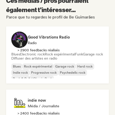
Ces médias / pros pourraient
également t'intéresser...
Parce que tu regardes le profil de Be Guimarães
Good Vibrations Radio
Radio
> 2900 feedbacks réalisés
Blues
Electronic rock
Rock expérimental
Funk
Garage rock
Diffuser des artistes en radio
Blues
Rock expérimental
Garage rock
Hard rock
Indie rock
Progressive rock
Psychedelic rock
Rock & Roll / Classic Rock
indie now
Média / Journaliste
> 2400 feedbacks réalisés