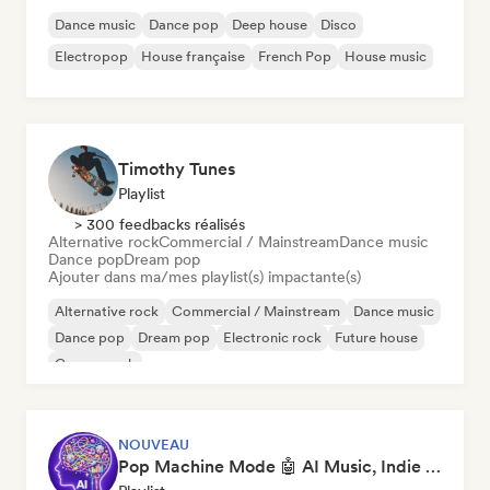
Dance music
Dance pop
Deep house
Disco
Electropop
House française
French Pop
House music
Timothy Tunes
Playlist
> 300 feedbacks réalisés
Alternative rock
Commercial / Mainstream
Dance music
Dance pop
Dream pop
Ajouter dans ma/mes playlist(s) impactante(s)
Alternative rock
Commercial / Mainstream
Dance music
Dance pop
Dream pop
Electronic rock
Future house
Garage rock
NOUVEAU
Pop Machine Mode 🤖 AI Music, Indie Pop & Dream Pop