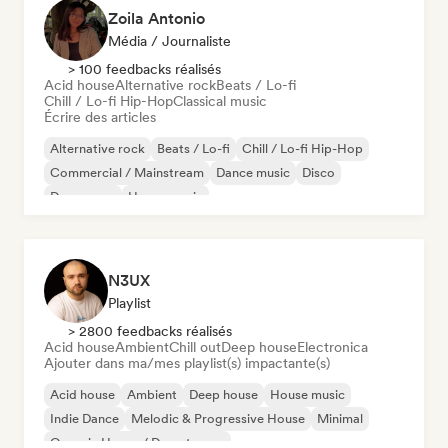
Zoila Antonio
Média / Journaliste
> 100 feedbacks réalisés
Acid house
Alternative rock
Beats / Lo-fi
Chill / Lo-fi Hip-Hop
Classical music
Écrire des articles
Alternative rock
Beats / Lo-fi
Chill / Lo-fi Hip-Hop
Commercial / Mainstream
Dance music
Disco
Dream pop
House music
N3UX
Playlist
> 2800 feedbacks réalisés
Acid house
Ambient
Chill out
Deep house
Electronica
Ajouter dans ma/mes playlist(s) impactante(s)
Acid house
Ambient
Deep house
House music
Indie Dance
Melodic & Progressive House
Minimal
Organic House / Downtempo