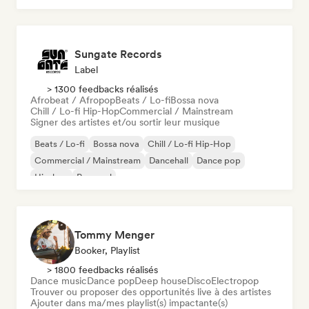
Sungate Records
Label
> 1300 feedbacks réalisés
Afrobeat / Afropop
Beats / Lo-fi
Bossa nova
Chill / Lo-fi Hip-Hop
Commercial / Mainstream
Signer des artistes et/ou sortir leur musique
Beats / Lo-fi
Bossa nova
Chill / Lo-fi Hip-Hop
Commercial / Mainstream
Dancehall
Dance pop
Hip-hop
Pop soul
Tommy Menger
Booker, Playlist
> 1800 feedbacks réalisés
Dance music
Dance pop
Deep house
Disco
Electropop
Trouver ou proposer des opportunités live à des artistes
Ajouter dans ma/mes playlist(s) impactante(s)