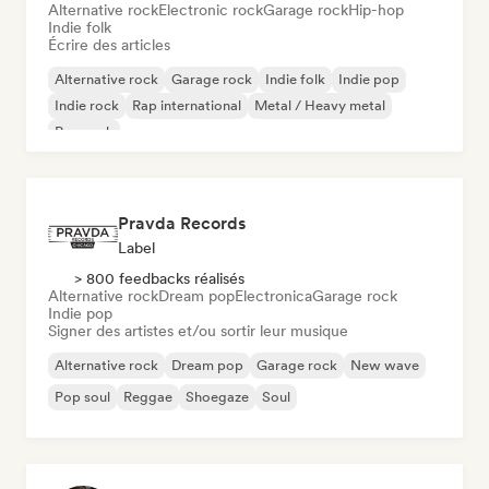
Alternative rock
Electronic rock
Garage rock
Hip-hop
Indie folk
Écrire des articles
Alternative rock
Garage rock
Indie folk
Indie pop
Indie rock
Rap international
Metal / Heavy metal
Pop rock
Pravda Records
Label
> 800 feedbacks réalisés
Alternative rock
Dream pop
Electronica
Garage rock
Indie pop
Signer des artistes et/ou sortir leur musique
Alternative rock
Dream pop
Garage rock
New wave
Pop soul
Reggae
Shoegaze
Soul