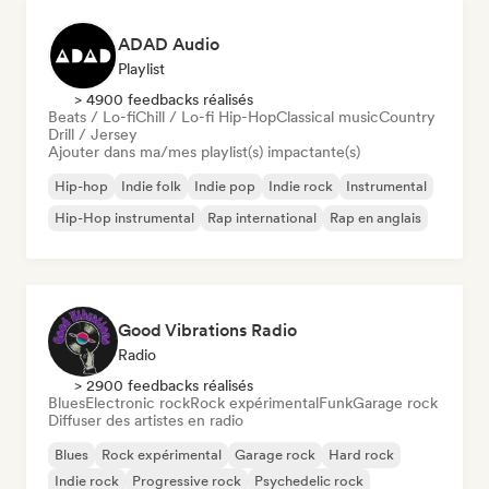
ADAD Audio
Playlist
> 4900 feedbacks réalisés
Beats / Lo-fi
Chill / Lo-fi Hip-Hop
Classical music
Country
Drill / Jersey
Ajouter dans ma/mes playlist(s) impactante(s)
Hip-hop
Indie folk
Indie pop
Indie rock
Instrumental
Hip-Hop instrumental
Rap international
Rap en anglais
Good Vibrations Radio
Radio
> 2900 feedbacks réalisés
Blues
Electronic rock
Rock expérimental
Funk
Garage rock
Diffuser des artistes en radio
Blues
Rock expérimental
Garage rock
Hard rock
Indie rock
Progressive rock
Psychedelic rock