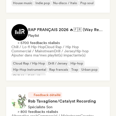
House music
Indie pop
Nu-disco / Italo
Pop soul
RAP FRANÇAIS 2026 🔥🇫🇷 (Way Records)
Playlist
> 5700 feedbacks réalisés
Chill / Lo-fi Hip-Hop
Cloud Rap / Hip Hop
Commercial / Mainstream
Drill / Jersey
Hip-hop
Ajouter dans ma/mes playlist(s) impactante(s)
Cloud Rap / Hip Hop
Drill / Jersey
Hip-hop
Hip-Hop instrumental
Rap francais
Trap
Urban pop
Chill / Lo-fi Hip-Hop
Feedback détaillé
Rob Tavaglione/Catalyst Recording
Spécialiste Son
> 800 feedbacks réalisés
Alternative rock
Commercial / Mainstream
Country