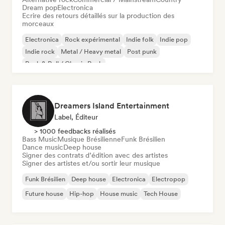
Dream pop
Electronica
Ecrire des retours détaillés sur la production des
morceaux
Electronica
Rock expérimental
Indie folk
Indie pop
Indie rock
Metal / Heavy metal
Post punk
Rock & Roll / Classic Rock
Dreamers Island Entertainment
Label, Éditeur
> 1000 feedbacks réalisés
Bass Music
Musique Brésilienne
Funk Brésilien
Dance music
Deep house
Signer des contrats d’édition avec des artistes
Signer des artistes et/ou sortir leur musique
Funk Brésilien
Deep house
Electronica
Electropop
Future house
Hip-hop
House music
Tech House