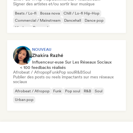
Signer des artistes et/ou sortir leur musique
Beats / Lo-fi
Bossa nova
Chill / Lo-fi Hip-Hop
Commercial / Mainstream
Dancehall
Dance pop
Hip-hop
Pop soul
NOUVEAU
Zhakira Razhé
Influenceur·euse Sur Les Réseaux Sociaux
< 100 feedbacks réalisés
Afrobeat / Afropop
Funk
Pop soul
R&B
Soul
Publier des posts ou reels impactants sur mes réseaux
sociaux
Afrobeat / Afropop
Funk
Pop soul
R&B
Soul
Urban pop