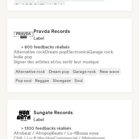
Rock & Roll / Classic Rock
Pravda Records
Label
> 800 feedbacks réalisés
Alternative rock
Dream pop
Electronica
Garage rock
Indie pop
Signer des artistes et/ou sortir leur musique
Alternative rock
Dream pop
Garage rock
New wave
Pop soul
Reggae
Shoegaze
Soul
Sungate Records
Label
> 1300 feedbacks réalisés
Afrobeat / Afropop
Beats / Lo-fi
Bossa nova
Chill / Lo-fi Hip-Hop
Commercial / Mainstream