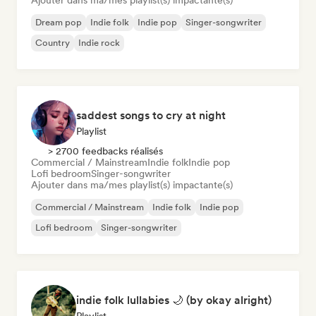
Ajouter dans ma/mes playlist(s) impactante(s)
Dream pop
Indie folk
Indie pop
Singer-songwriter
Country
Indie rock
saddest songs to cry at night
Playlist
> 2700 feedbacks réalisés
Commercial / Mainstream
Indie folk
Indie pop
Lofi bedroom
Singer-songwriter
Ajouter dans ma/mes playlist(s) impactante(s)
Commercial / Mainstream
Indie folk
Indie pop
Lofi bedroom
Singer-songwriter
indie folk lullabies 🌙 (by okay alright)