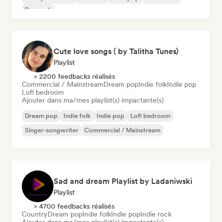
Pop rock
Cute love songs ( by Talitha Tunes)
Playlist
> 2200 feedbacks réalisés
Commercial / Mainstream
Dream pop
Indie folk
Indie pop
Lofi bedroom
Ajouter dans ma/mes playlist(s) impactante(s)
Dream pop
Indie folk
Indie pop
Lofi bedroom
Singer-songwriter
Commercial / Mainstream
Sad and dream Playlist by Ladaniwski
Playlist
> 4700 feedbacks réalisés
Country
Dream pop
Indie folk
Indie pop
Indie rock