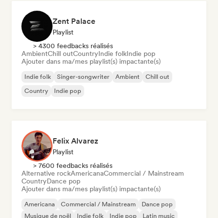
Zent Palace
Playlist
> 4300 feedbacks réalisés
Ambient
Chill out
Country
Indie folk
Indie pop
Ajouter dans ma/mes playlist(s) impactante(s)
Indie folk
Singer-songwriter
Ambient
Chill out
Country
Indie pop
Felix Alvarez
Playlist
> 7600 feedbacks réalisés
Alternative rock
Americana
Commercial / Mainstream
Country
Dance pop
Ajouter dans ma/mes playlist(s) impactante(s)
Americana
Commercial / Mainstream
Dance pop
Musique de noël
Indie folk
Indie pop
Latin music