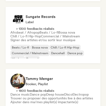
Sungate Records
Label
> 1300 feedbacks réalisés
Afrobeat / Afropop
Beats / Lo-fi
Bossa nova
Chill / Lo-fi Hip-Hop
Commercial / Mainstream
Signer des artistes et/ou sortir leur musique
Beats / Lo-fi
Bossa nova
Chill / Lo-fi Hip-Hop
Commercial / Mainstream
Dancehall
Dance pop
Hip-hop
Pop soul
Tommy Menger
Booker, Playlist
> 1800 feedbacks réalisés
Dance music
Dance pop
Deep house
Disco
Electropop
Trouver ou proposer des opportunités live à des artistes
Ajouter dans ma/mes playlist(s) impactante(s)