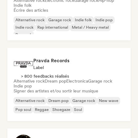
Alternative rock
Electronic rock
Garage rock
Hip-hop
Indie folk
Écrire des articles
Alternative rock
Garage rock
Indie folk
Indie pop
Indie rock
Rap international
Metal / Heavy metal
Pop rock
Pravda Records
Label
> 800 feedbacks réalisés
Alternative rock
Dream pop
Electronica
Garage rock
Indie pop
Signer des artistes et/ou sortir leur musique
Alternative rock
Dream pop
Garage rock
New wave
Pop soul
Reggae
Shoegaze
Soul