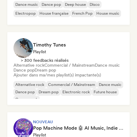
Dance music
Dance pop
Deep house
Disco
Electropop
House française
French Pop
House music
Timothy Tunes
Playlist
> 300 feedbacks réalisés
Alternative rock
Commercial / Mainstream
Dance music
Dance pop
Dream pop
Ajouter dans ma/mes playlist(s) impactante(s)
Alternative rock
Commercial / Mainstream
Dance music
Dance pop
Dream pop
Electronic rock
Future house
Garage rock
NOUVEAU
Pop Machine Mode 🤖 AI Music, Indie Pop & Dream Pop
Playlist