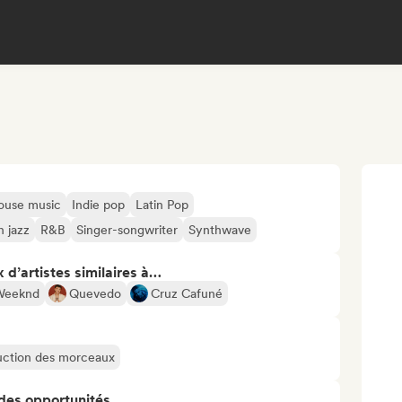
ouse music
Indie pop
Latin Pop
 jazz
R&B
Singer-songwriter
Synthwave
 d’artistes similaires à…
Weeknd
Quevedo
Cruz Cafuné
oduction des morceaux
 des opportunités…