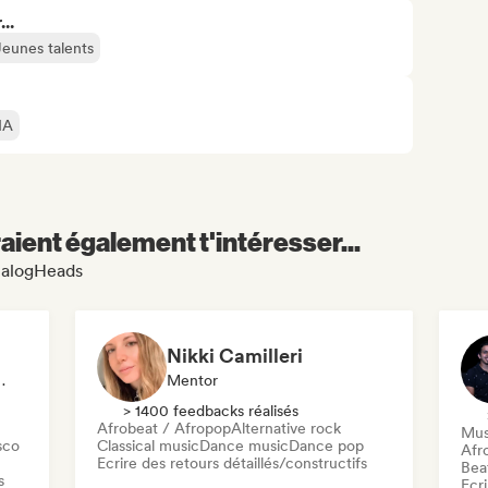
..
Jeunes talents
IA
aient également t'intéresser...
AnalogHeads
Nikki Camilleri
ceur·euse Sur Les Réseaux Sociaux
Mentor
> 1400 feedbacks réalisés
Afrobeat / Afropop
Alternative rock
Mus
sco
Classical music
Dance music
Dance pop
Afr
Ecrire des retours détaillés/constructifs
Beat
s
Ecri