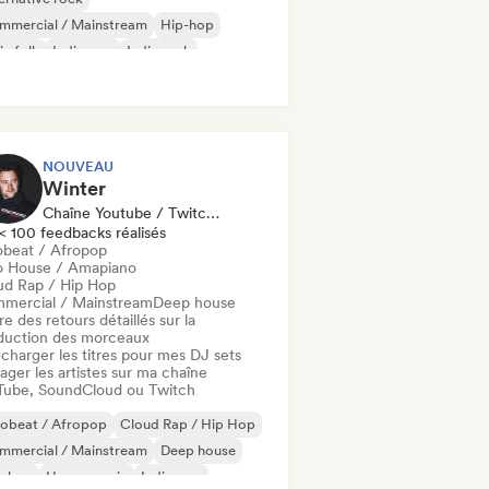
mmercial / Mainstream
Hip-hop
ie folk
Indie pop
Indie rock
p rock
R&B
NOUVEAU
Winter
Chaîne Youtube / Twitch, DJ Sélectionné·e, Spécialiste Son
< 100 feedbacks réalisés
obeat / Afropop
o House / Amapiano
ud Rap / Hip Hop
mercial / Mainstream
Deep house
re des retours détaillés sur la
duction des morceaux
charger les titres pour mes DJ sets
ager les artistes sur ma chaîne
Tube, SoundCloud ou Twitch
robeat / Afropop
Cloud Rap / Hip Hop
mmercial / Mainstream
Deep house
p-hop
House music
Indie pop