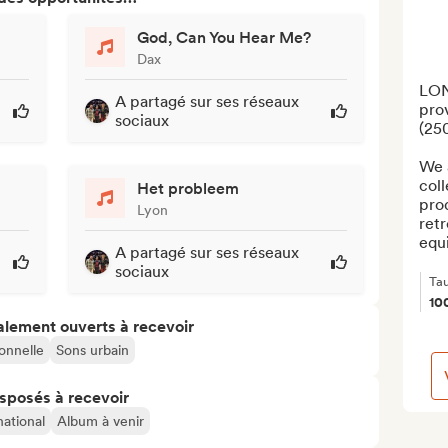
God, Can You Hear Me?
Dax
LON
A partagé sur ses réseaux
prov
sociaux
(250
We 
coll
Het probleem
prod
Lyon
retr
equ
A partagé sur ses réseaux
sociaux
Ta
10
alement ouverts à recevoir
onnelle
Sons urbain
isposés à recevoir
national
Album à venir