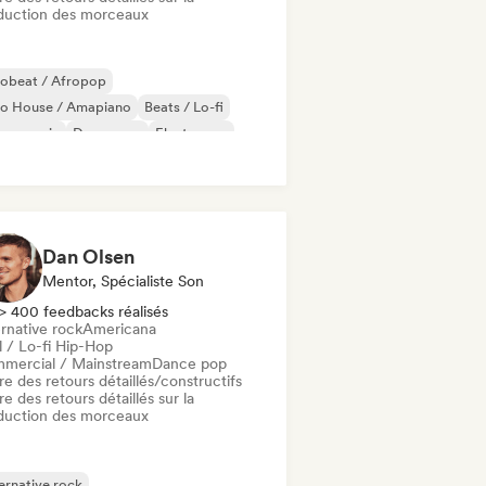
duction des morceaux
robeat / Afropop
ro House / Amapiano
Beats / Lo-fi
nce music
Dance pop
Electropop
ure house
Hip-hop
Dan Olsen
Mentor, Spécialiste Son
> 400 feedbacks réalisés
rnative rock
Americana
l / Lo-fi Hip-Hop
mercial / Mainstream
Dance pop
re des retours détaillés/constructifs
re des retours détaillés sur la
duction des morceaux
ernative rock