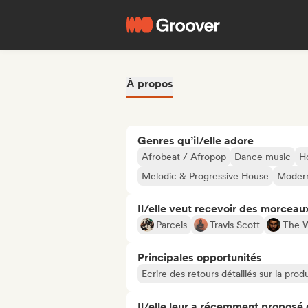
À propos
Genres qu’il/elle adore
Afrobeat / Afropop
Dance music
H
Melodic & Progressive House
Modern
Il/elle veut recevoir des morceaux
Parcels
Travis Scott
The 
Principales opportunités
Ecrire des retours détaillés sur la pr
Il/elle leur a récemment proposé