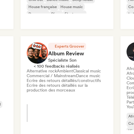
House française
House music
Co
Dance pop
Disco
Electropop
Ind
Po
Experts Groover
Album Review
Spécialiste Son
< 100 feedbacks réalisés
Afr
Alternative rock
Ambient
Classical music
Afr
Commercial / Mainstream
Dance music
Clo
Ecrire des retours détaillés/constructifs
Com
Ecrire des retours détaillés sur la
Ecri
production des morceaux
pro
Télé
Part
l
You
Af
Co
Hi