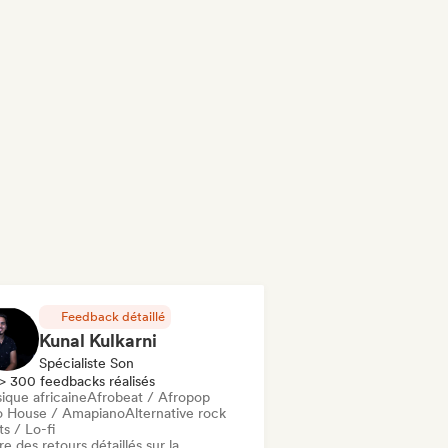
Feedback détaillé
Kunal Kulkarni
Spécialiste Son
> 300 feedbacks réalisés
ique africaine
Afrobeat / Afropop
o House / Amapiano
Alternative rock
s / Lo-fi
re des retours détaillés sur la