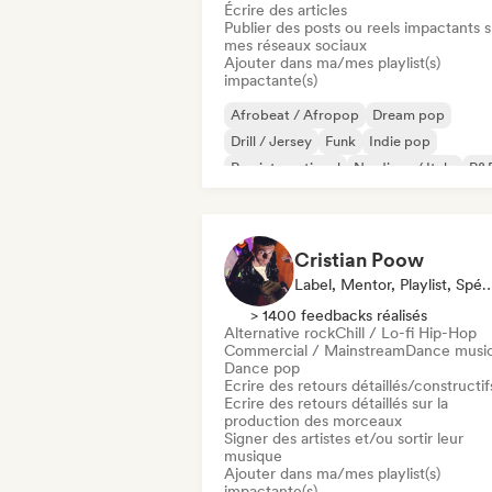
Écrire des articles
Publier des posts ou reels impactants s
mes réseaux sociaux
Ajouter dans ma/mes playlist(s)
impactante(s)
Afrobeat / Afropop
Dream pop
Drill / Jersey
Funk
Indie pop
Rap international
Nu-disco / Italo
R&
Cristian Poow
Label, Mentor, Playlist, Spéci
> 1400 feedbacks réalisés
Alternative rock
Chill / Lo-fi Hip-Hop
Commercial / Mainstream
Dance musi
Dance pop
Ecrire des retours détaillés/constructif
Ecrire des retours détaillés sur la
production des morceaux
Signer des artistes et/ou sortir leur
musique
Ajouter dans ma/mes playlist(s)
impactante(s)