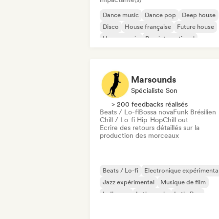
Dance music
Dance pop
Deep house
Disco
House française
Future house
House music
Pop international
Marsounds
Spécialiste Son
> 200 feedbacks réalisés
Beats / Lo-fi
Bossa nova
Funk Brésilien
Chill / Lo-fi Hip-Hop
Chill out
Ecrire des retours détaillés sur la
production des morceaux
Beats / Lo-fi
Electronique expérimenta
Jazz expérimental
Musique de film
Indie pop
Latin music
Latin Pop
Modern jazz