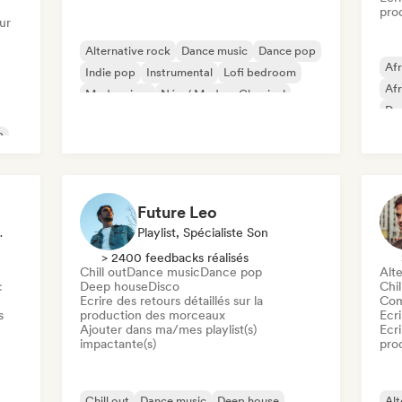
pro
ur
Alternative rock
Dance music
Dance pop
Af
Indie pop
Instrumental
Lofi bedroom
Af
Modern jazz
Néo / Modern Classical
Da
Fut
B
Future Leo
aliste Son
Playlist, Spécialiste Son
> 2400 feedbacks réalisés
Chill out
Dance music
Dance pop
Alte
c
Deep house
Disco
Chil
Ecrire des retours détaillés sur la
Com
s
production des morceaux
Ecri
Ajouter dans ma/mes playlist(s)
Ecri
impactante(s)
pro
Chill out
Dance music
Deep house
Alt