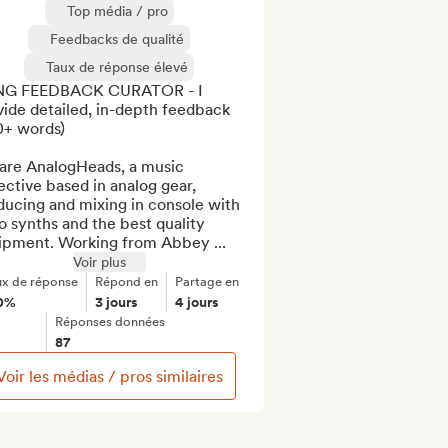
Top média / pro
Feedbacks de qualité
Taux de réponse élevé
G FEEDBACK CURATOR - I 
ide detailed, in-depth feedback 
+ words)

are AnalogHeads, a music 
ective based in analog gear, 
ucing and mixing in console with 
o synths and the best quality 
ipment. Working from Abbey ...
Voir plus
ux de réponse
Répond en
Partage en
0%
3 jours
4 jours
Réponses données
87
Voir les médias / pros similaires