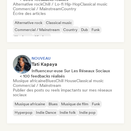
Alternative rock
Chill / Lo-fi Hip-Hop
Classical music
Commercial / Mainstream
Country
Écrire des articles
Alternative rock
Classical music
Commercial / Mainstream
Country
Dub
Funk
Hardcore
Hip-hop
NOUVEAU
Tati Kapaya
Influenceur·euse Sur Les Réseaux Sociaux
< 100 feedbacks réalisés
Musique africaine
Blues
Chill House
Classical music
Commercial / Mainstream
Publier des posts ou reels impactants sur mes réseaux
sociaux
Musique africaine
Blues
Musique de film
Funk
Hyperpop
Indie Dance
Indie folk
Indie pop