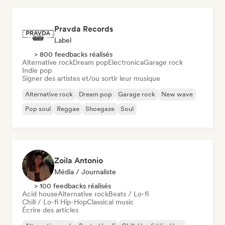
Pravda Records
Label
> 800 feedbacks réalisés
Alternative rock
Dream pop
Electronica
Garage rock
Indie pop
Signer des artistes et/ou sortir leur musique
Alternative rock
Dream pop
Garage rock
New wave
Pop soul
Reggae
Shoegaze
Soul
Zoila Antonio
Média / Journaliste
> 100 feedbacks réalisés
Acid house
Alternative rock
Beats / Lo-fi
Chill / Lo-fi Hip-Hop
Classical music
Écrire des articles