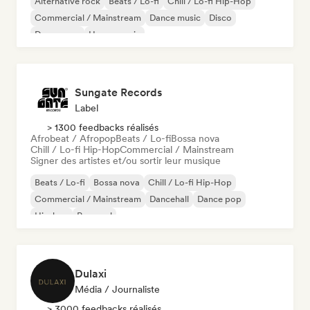
Alternative rock
Beats / Lo-fi
Chill / Lo-fi Hip-Hop
Commercial / Mainstream
Dance music
Disco
Dream pop
House music
Sungate Records
Label
> 1300 feedbacks réalisés
Afrobeat / Afropop
Beats / Lo-fi
Bossa nova
Chill / Lo-fi Hip-Hop
Commercial / Mainstream
Signer des artistes et/ou sortir leur musique
Beats / Lo-fi
Bossa nova
Chill / Lo-fi Hip-Hop
Commercial / Mainstream
Dancehall
Dance pop
Hip-hop
Pop soul
Dulaxi
Média / Journaliste
> 3000 feedbacks réalisés