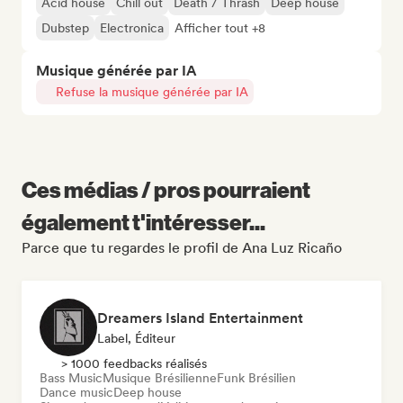
Acid house
Chill out
Death / Thrash
Deep house
Dubstep
Electronica
Afficher tout +8
Musique générée par IA
Refuse la musique générée par IA
Ces médias / pros pourraient
également t'intéresser...
Parce que tu regardes le profil de Ana Luz Ricaño
Dreamers Island Entertainment
Label, Éditeur
> 1000 feedbacks réalisés
Bass Music
Musique Brésilienne
Funk Brésilien
Dance music
Deep house