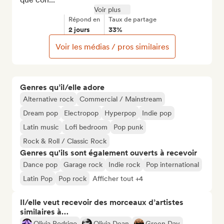
Voir plus
Répond en
Taux de partage
2 jours
33%
Voir les médias / pros similaires
Genres qu’il/elle adore
Alternative rock
Commercial / Mainstream
Dream pop
Electropop
Hyperpop
Indie pop
Latin music
Lofi bedroom
Pop punk
Rock & Roll / Classic Rock
Genres qu'ils sont également ouverts à recevoir
Dance pop
Garage rock
Indie rock
Pop international
Latin Pop
Pop rock
Afficher tout +4
Il/elle veut recevoir des morceaux d’artistes
similaires à…
Olivia Rodrigo
Olivia Dean
Green Day