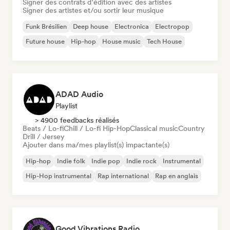
Signer des contrats d’édition avec des artistes
Signer des artistes et/ou sortir leur musique
Funk Brésilien
Deep house
Electronica
Electropop
Future house
Hip-hop
House music
Tech House
ADAD Audio
Playlist
> 4900 feedbacks réalisés
Beats / Lo-fi
Chill / Lo-fi Hip-Hop
Classical music
Country
Drill / Jersey
Ajouter dans ma/mes playlist(s) impactante(s)
Hip-hop
Indie folk
Indie pop
Indie rock
Instrumental
Hip-Hop instrumental
Rap international
Rap en anglais
Good Vibrations Radio