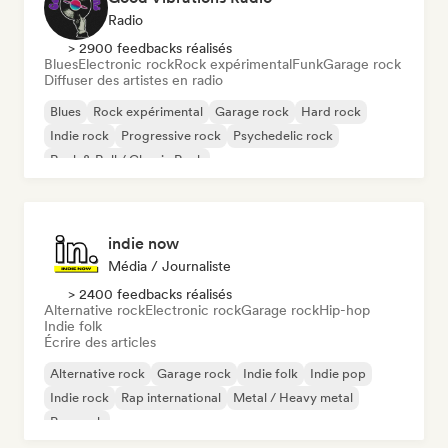
Radio
> 2900 feedbacks réalisés
Blues
Electronic rock
Rock expérimental
Funk
Garage rock
Diffuser des artistes en radio
Blues
Rock expérimental
Garage rock
Hard rock
Indie rock
Progressive rock
Psychedelic rock
Rock & Roll / Classic Rock
indie now
Média / Journaliste
> 2400 feedbacks réalisés
Alternative rock
Electronic rock
Garage rock
Hip-hop
Indie folk
Écrire des articles
Alternative rock
Garage rock
Indie folk
Indie pop
Indie rock
Rap international
Metal / Heavy metal
Pop rock