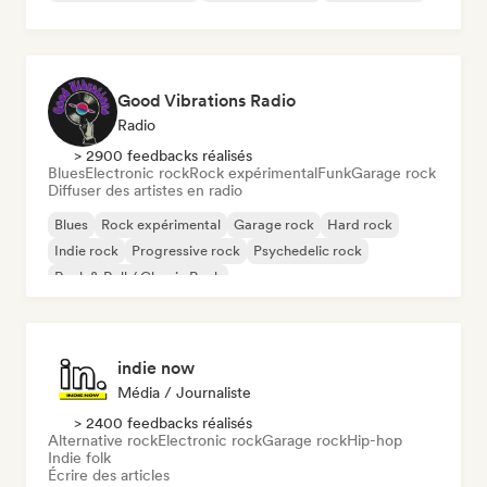
Good Vibrations Radio
Radio
> 2900 feedbacks réalisés
Blues
Electronic rock
Rock expérimental
Funk
Garage rock
Diffuser des artistes en radio
Blues
Rock expérimental
Garage rock
Hard rock
Indie rock
Progressive rock
Psychedelic rock
Rock & Roll / Classic Rock
indie now
Média / Journaliste
> 2400 feedbacks réalisés
Alternative rock
Electronic rock
Garage rock
Hip-hop
Indie folk
Écrire des articles