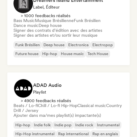
Dreamers Island Entertainment
Label, Éditeur
> 1000 feedbacks réalisés
Bass Music
Musique Brésilienne
Funk Brésilien
Dance music
Deep house
Signer des contrats d’édition avec des artistes
Signer des artistes et/ou sortir leur musique
Funk Brésilien
Deep house
Electronica
Electropop
Future house
Hip-hop
House music
Tech House
ADAD Audio
Playlist
> 4900 feedbacks réalisés
Beats / Lo-fi
Chill / Lo-fi Hip-Hop
Classical music
Country
Drill / Jersey
Ajouter dans ma/mes playlist(s) impactante(s)
Hip-hop
Indie folk
Indie pop
Indie rock
Instrumental
Hip-Hop instrumental
Rap international
Rap en anglais