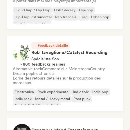
Ajouter dans ma/mes playlist(s) impactante(s)
Cloud Rap / Hip Hop
Drill / Jersey
Hip-hop
Hip-Hop instrumental
Rap francais
Trap
Urban pop
Chill / Lo-fi Hip-Hop
Feedback détaillé
Rob Tavaglione/Catalyst Recording
Spécialiste Son
> 800 feedbacks réalisés
Alternative rock
Commercial / Mainstream
Country
Dream pop
Electronica
Ecrire des retours détaillés sur la production des
morceaux
Electronica
Rock expérimental
Indie folk
Indie pop
Indie rock
Metal / Heavy metal
Post punk
Rock & Roll / Classic Rock