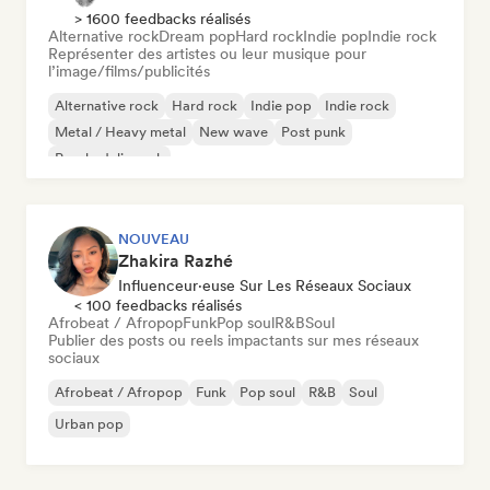
> 1600 feedbacks réalisés
Alternative rock
Dream pop
Hard rock
Indie pop
Indie rock
Représenter des artistes ou leur musique pour
l’image/films/publicités
Alternative rock
Hard rock
Indie pop
Indie rock
Metal / Heavy metal
New wave
Post punk
Psychedelic rock
NOUVEAU
Zhakira Razhé
Influenceur·euse Sur Les Réseaux Sociaux
< 100 feedbacks réalisés
Afrobeat / Afropop
Funk
Pop soul
R&B
Soul
Publier des posts ou reels impactants sur mes réseaux
sociaux
Afrobeat / Afropop
Funk
Pop soul
R&B
Soul
Urban pop