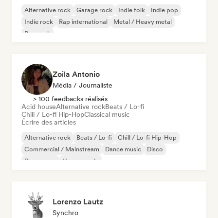
Alternative rock
Garage rock
Indie folk
Indie pop
Indie rock
Rap international
Metal / Heavy metal
Pop rock
Zoila Antonio
Média / Journaliste
> 100 feedbacks réalisés
Acid house
Alternative rock
Beats / Lo-fi
Chill / Lo-fi Hip-Hop
Classical music
Écrire des articles
Alternative rock
Beats / Lo-fi
Chill / Lo-fi Hip-Hop
Commercial / Mainstream
Dance music
Disco
Dream pop
House music
Lorenzo Lautz
Synchro